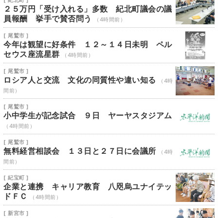
[ 紀北町 ]
２５万円「受け入れる」多数 紀北町議会の議
員報酬 挙手で賛否問う
（4時間前）
[ 尾鷲市 ]
今年は観望に好条件 １２～１４日未明 ペル
セウス座流星群
（4時間前）
[ 尾鷲市 ]
ロシア人と交流 文化の同質性や違い知る
（4時
間前）
[ 尾鷲市 ]
小中学生が記念試合 ９日 ヤーヤスタジアム
（4時間前）
[ 尾鷲市 ]
無料経営相談会 １３日と２７日に会議所
（4時
間前）
[ 紀宝町 ]
企業と連携 キャリア教育 八咫烏ユナイテッ
ドＦＣ
（4時間前）
[ 新宮市 ]