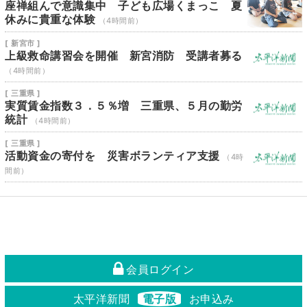
座禅組んで意識集中 子ども広場くまっこ 夏
休みに貴重な体験
（4時間前）
[ 新宮市 ]
上級救命講習会を開催 新宮消防 受講者募る
（4時間前）
[ 三重県 ]
実質賃金指数３．５％増 三重県、５月の勤労
統計
（4時間前）
[ 三重県 ]
活動資金の寄付を 災害ボランティア支援
（4時
間前）
会員ログイン
太平洋新聞
電子版
お申込み