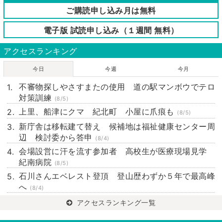
ご購読申し込み月は無料
電子版 試読申し込み（１週間 無料）
アクセスランキング
今日
今週
今月
不審物探しやさすまたの使用 道の駅マンボウでテロ
対策訓練
(8/5)
上里、船津にクマ 紀北町 小屋に爪痕も
(8/5)
新庁舎は移転建て替え 候補地は福祉健康センター周
辺 検討委から答申
(8/4)
会場設営に汗を流す参加者 高校生が医療現場見学
紀南病院
(8/5)
石川さんエベレスト登頂 登山歴わずか５年で最高峰
へ
(8/4)
アクセスランキング一覧