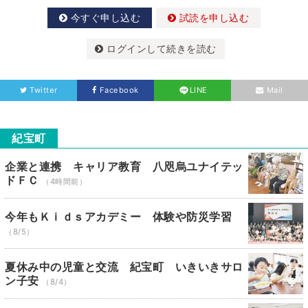
今すぐ申し込む
試読を申し込む
ログインして続きを読む
Twitter
Facebook
LINE
Mail
紀宝町
企業と連携 キャリア教育 八咫烏ユナイテッ
ドＦＣ
（4時間前）
今年もＫｉｄｓアカデミー 体験や防災学習
（8/5）
夏休み中の児童と交流 紀宝町 いきいきサロ
ン子安
（8/4）