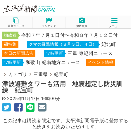
最新ニュース
ランキング
掲載写真
メニュー
令和７年７月１日付〜令和８年７月１２日付
物故者
紀北町
麺特集
クマの目撃情報（８月３日、４日）
三重 東紀州ニュース
本日の新聞広告
17時更新
和歌山 紀南地方ニュース
17時更新
イベント情報
カテゴリ
三重県
紀宝町
津波避難タワーも活用 地震想定し防災訓
練 紀宝町
2025年11月17日
16時00分
この記事は購読者限定です。太平洋新聞電子版に登録する
と続きをお読みいただけます。