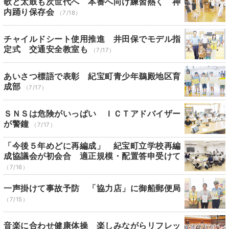
歌と太鼓も次世代へ 本番へ向け練習熱く 神
内踊り保存会
（7/18）
チャイルドシート使用推進 井田保でモデル指
定式 交通安全教室も
（7/17）
あいさつ標語で表彰 紀宝町青少年鵜殿地区育
成部
（7/17）
ＳＮＳは危険がいっぱい ＩＣＴアドバイザー
が警鐘
（7/17）
「今後５年めどに再編成」 紀宝町立学校再編
成協議会が初会合 適正規模・配置答申受けて
（7/16）
一声掛けて事故予防 「協力店」に御船郵便局
（7/15）
音楽に合わせ健康体操 楽しみながらリフレッ