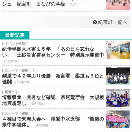
シュ 紀宝町 まなびの学級
（7/11）
紀宝町一覧へ
最新記事
[ イベント情報 ]
紀伊半島大水害１５年 「あの日を忘れな
い」 土砂災害啓発センター 特別展示開催中
（4時間前）
[ スポーツ「躍動」 ]
剣道で４２年ぶり優勝 新宮署 柔道も３位と
健闘
（4時間前）
[ 尾鷲市 ]
情報収集・共有など確認 県尾鷲庁舎 大規模
地震想定し
（4時間前）
[ スポーツ「躍動」 ]
４種目で東海大会へ 尾鷲中水泳部 〝最後の
県中学総体〟
（4時間前）