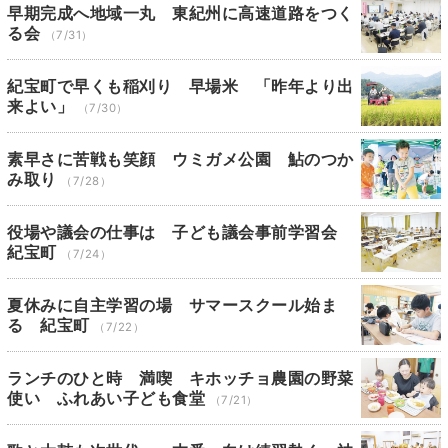
早期完成へ地域一丸 東紀州に高速道路をつく
る会
（7/31）
紀宝町で早くも稲刈り 早場米 「昨年より出
来よい」
（7/30）
素早さに苦戦も笑顔 ウミガメ公園 鮎のつか
み取り
（7/28）
役場や議会の仕事は 子ども議会事前学習会
紀宝町
（7/24）
夏休みに自主学習の場 サマースクール始ま
る 紀宝町
（7/22）
ランチのひと時 満喫 キホッチョ農園の野菜
使い ふれあい子ども食堂
（7/21）