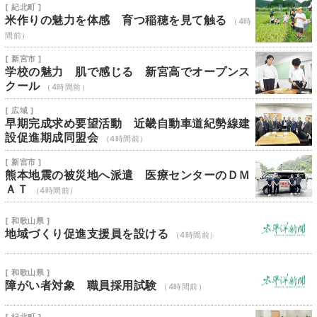
[ 紀北町 ]
米作りの魅力を体感 育つ稲穂を見て触る
（4時
間前）
[ 新宮市 ]
学校の魅力 肌で感じる 新宮高でオープンス
クール
（4時間前）
[ 広域 ]
早期完成求め要望活動 近畿自動車道紀勢線建
設促進期成同盟会
（4時間前）
[ 新宮市 ]
熊本地震の被災地へ派遣 医療センターのＤＭ
ＡＴ
（4時間前）
[ 和歌山県 ]
地域づくり促進支援員を設ける
（4時間前）
[ 和歌山県 ]
障がい者対象 職員採用試験
（4時間前）