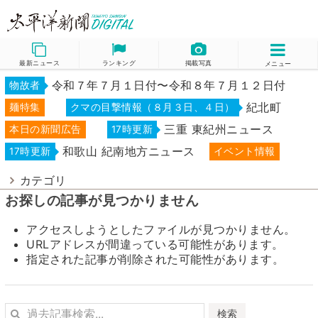
最新ニュース
ランキング
掲載写真
メニュー
令和７年７月１日付〜令和８年７月１２日付
物故者
紀北町
麺特集
クマの目撃情報（８月３日、４日）
三重 東紀州ニュース
本日の新聞広告
17時更新
和歌山 紀南地方ニュース
17時更新
イベント情報
カテゴリ
お探しの記事が見つかりません
アクセスしようとしたファイルが見つかりません。
URLアドレスが間違っている可能性があります。
指定された記事が削除された可能性があります。
検索