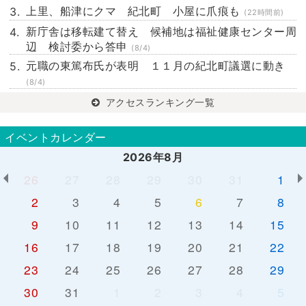
上里、船津にクマ 紀北町 小屋に爪痕も
(22時間前)
新庁舎は移転建て替え 候補地は福祉健康センター周
辺 検討委から答申
(8/4)
元職の東篤布氏が表明 １１月の紀北町議選に動き
(8/4)
アクセスランキング一覧
イベントカレンダー
2026年8月
26
27
28
29
30
31
1
2
3
4
5
6
7
8
9
10
11
12
13
14
15
16
17
18
19
20
21
22
23
24
25
26
27
28
29
30
31
1
2
3
4
5