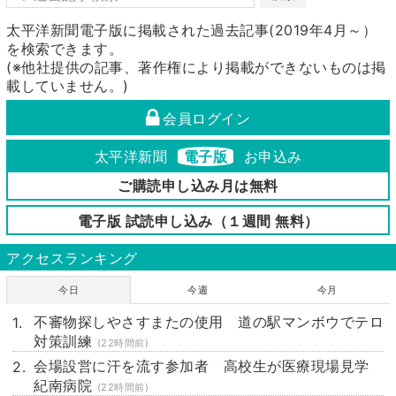
太平洋新聞電子版に掲載された過去記事(2019年4月～）
を検索できます。
(※他社提供の記事、著作権により掲載ができないものは掲
載していません。)
会員ログイン
太平洋新聞
電子版
お申込み
ご購読申し込み月は無料
電子版 試読申し込み（１週間 無料）
アクセスランキング
今日
今週
今月
不審物探しやさすまたの使用 道の駅マンボウでテロ
対策訓練
(22時間前)
会場設営に汗を流す参加者 高校生が医療現場見学
紀南病院
(22時間前)