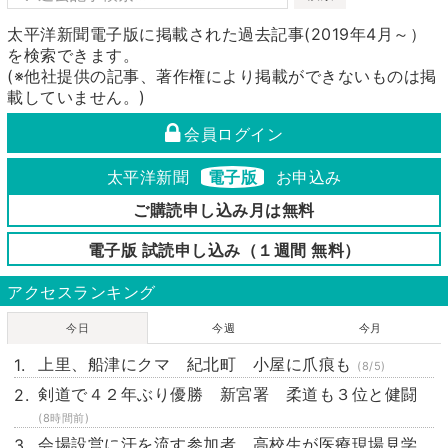
太平洋新聞電子版に掲載された過去記事(2019年4月～）
を検索できます。
(※他社提供の記事、著作権により掲載ができないものは掲
載していません。)
会員ログイン
太平洋新聞
電子版
お申込み
ご購読申し込み月は無料
電子版 試読申し込み（１週間 無料）
アクセスランキング
今日
今週
今月
上里、船津にクマ 紀北町 小屋に爪痕も
(8/5)
剣道で４２年ぶり優勝 新宮署 柔道も３位と健闘
(8時間前)
会場設営に汗を流す参加者 高校生が医療現場見学