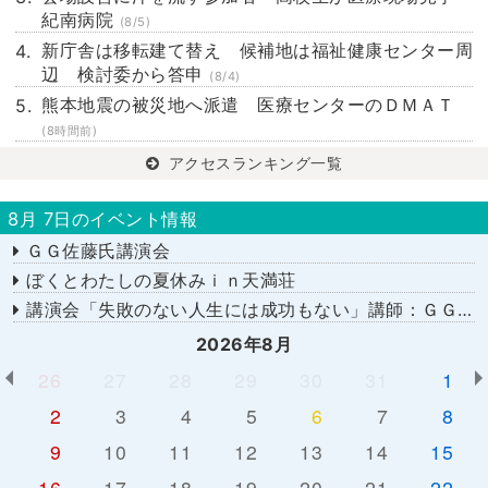
紀南病院
(8/5)
新庁舎は移転建て替え 候補地は福祉健康センター周
辺 検討委から答申
(8/4)
熊本地震の被災地へ派遣 医療センターのＤＭＡＴ
(8時間前)
アクセスランキング一覧
8月 7日のイベント情報
ＧＧ佐藤氏講演会
ぼくとわたしの夏休みｉｎ天満荘
講演会「失敗のない人生には成功もない」講師：ＧＧ佐藤さん
2026年8月
26
27
28
29
30
31
1
2
3
4
5
6
7
8
9
10
11
12
13
14
15
16
17
18
19
20
21
22