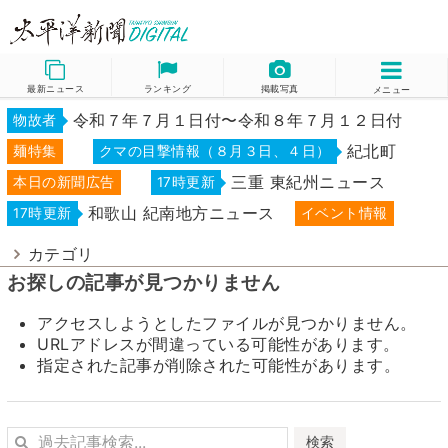
最新ニュース
ランキング
掲載写真
メニュー
令和７年７月１日付〜令和８年７月１２日付
物故者
紀北町
麺特集
クマの目撃情報（８月３日、４日）
三重 東紀州ニュース
本日の新聞広告
17時更新
和歌山 紀南地方ニュース
17時更新
イベント情報
カテゴリ
お探しの記事が見つかりません
アクセスしようとしたファイルが見つかりません。
URLアドレスが間違っている可能性があります。
指定された記事が削除された可能性があります。
検索