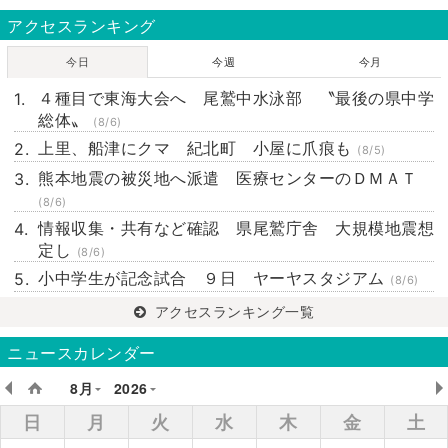
アクセスランキング
今日
今週
今月
４種目で東海大会へ 尾鷲中水泳部 〝最後の県中学
総体〟
(8/6)
上里、船津にクマ 紀北町 小屋に爪痕も
(8/5)
熊本地震の被災地へ派遣 医療センターのＤＭＡＴ
(8/6)
情報収集・共有など確認 県尾鷲庁舎 大規模地震想
定し
(8/6)
小中学生が記念試合 ９日 ヤーヤスタジアム
(8/6)
アクセスランキング一覧
ニュースカレンダー
8月
2026
日
月
火
水
木
金
土