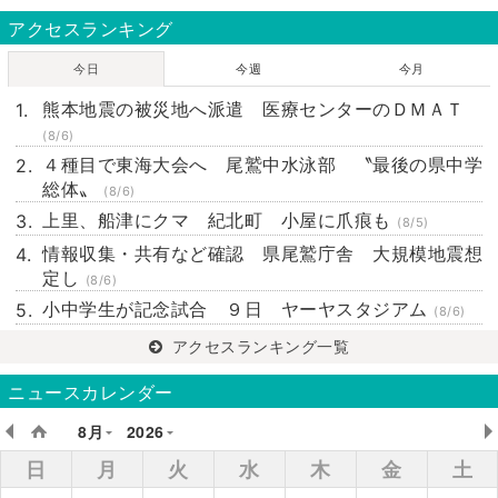
アクセスランキング
今日
今週
今月
熊本地震の被災地へ派遣 医療センターのＤＭＡＴ
(8/6)
４種目で東海大会へ 尾鷲中水泳部 〝最後の県中学
総体〟
(8/6)
上里、船津にクマ 紀北町 小屋に爪痕も
(8/5)
情報収集・共有など確認 県尾鷲庁舎 大規模地震想
定し
(8/6)
小中学生が記念試合 ９日 ヤーヤスタジアム
(8/6)
アクセスランキング一覧
ニュースカレンダー
8月
2026
日
月
火
水
木
金
土