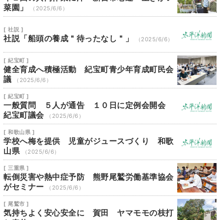
菜園」
（2025/6/6）
[ 社説 ]
社説「船頭の養成＂待ったなし＂」
（2025/6/6）
[ 紀宝町 ]
健全育成へ積極活動 紀宝町青少年育成町民会
議
（2025/6/6）
[ 紀宝町 ]
一般質問 ５人が通告 １０日に定例会開会
紀宝町議会
（2025/6/6）
[ 和歌山県 ]
学校へ梅を提供 児童がジュースづくり 和歌
山県
（2025/6/6）
[ 三重県 ]
転倒災害や熱中症予防 熊野尾鷲労働基準協会
がセミナー
（2025/6/6）
[ 尾鷲市 ]
気持ちよく安心安全に 賀田 ヤマモモの枝打