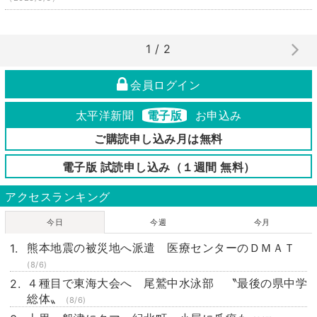
1 / 2
会員ログイン
太平洋新聞
電子版
お申込み
ご購読申し込み月は無料
電子版 試読申し込み（１週間 無料）
アクセスランキング
今日
今週
今月
熊本地震の被災地へ派遣 医療センターのＤＭＡＴ
(8/6)
４種目で東海大会へ 尾鷲中水泳部 〝最後の県中学
総体〟
(8/6)