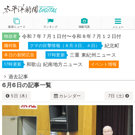
最新ニュース
ランキング
掲載写真
メニュー
令和７年７月１日付〜令和８年７月１２日付
物故者
紀北町
麺特集
クマの目撃情報（８月３日、４日）
三重 東紀州ニュース
本日の新聞広告
17時更新
和歌山 紀南地方ニュース
17時更新
イベント情報
過去記事
6月6日の記事一覧
5日 (木)
カレンダー
7日 (土)
6月
2025
日
月
火
水
木
金
土
1
2
3
4
5
6
7
8
9
10
11
12
13
14