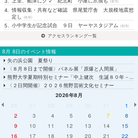
上里、船津にクマ 紀北町 小屋に爪痕も
(8/5)
情報収集・共有など確認 県尾鷲庁舎 大規模地震想
定し
(8/6)
小中学生が記念試合 ９日 ヤーヤスタジアム
(8/6)
アクセスランキング一覧
8月 8日のイベント情報
矢の浜公園 夏祭り
〈８月８日まで開催〉パネル展「原爆と人間展」
熊野大学夏期特別セミナー「中上健次 生誕８０年－時代へのまなざし－」
〈２日間開催〉２０２６熊野芸術文化セミナー
2026年8月
26
27
28
29
30
31
1
2
3
4
5
6
7
8
9
10
11
12
13
14
15
16
17
18
19
20
21
22