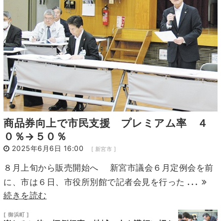
15
16
17
18
19
20
21
22
23
24
25
26
27
28
29
30
1
2
3
4
5
商品券向上で市民支援 プレミアム率 ４
０％→５０％
2025年6月6日 16:00
[ 新宮市 ]
８月上旬から販売開始へ 新宮市議会６月定例会を前
...
に、市は６日、市役所別館で記者会見を行った
続きを読む
[ 御浜町 ]