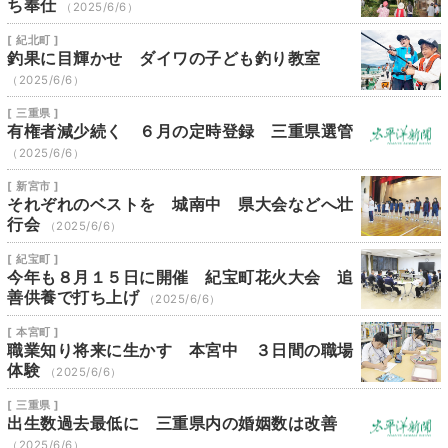
ち奉仕
（2025/6/6）
[ 紀北町 ]
釣果に目輝かせ ダイワの子ども釣り教室
（2025/6/6）
[ 三重県 ]
有権者減少続く ６月の定時登録 三重県選管
（2025/6/6）
[ 新宮市 ]
それぞれのベストを 城南中 県大会などへ壮
行会
（2025/6/6）
[ 紀宝町 ]
今年も８月１５日に開催 紀宝町花火大会 追
善供養で打ち上げ
（2025/6/6）
[ 本宮町 ]
職業知り将来に生かす 本宮中 ３日間の職場
体験
（2025/6/6）
[ 三重県 ]
出生数過去最低に 三重県内の婚姻数は改善
（2025/6/6）