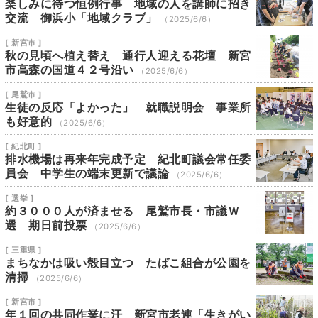
楽しみに待つ恒例行事 地域の人を講師に招き
交流 御浜小「地域クラブ」
（2025/6/6）
[ 新宮市 ]
秋の見頃へ植え替え 通行人迎える花壇 新宮
市高森の国道４２号沿い
（2025/6/6）
[ 尾鷲市 ]
生徒の反応「よかった」 就職説明会 事業所
も好意的
（2025/6/6）
[ 紀北町 ]
排水機場は再来年完成予定 紀北町議会常任委
員会 中学生の端末更新で議論
（2025/6/6）
[ 選挙 ]
約３０００人が済ませる 尾鷲市長・市議Ｗ
選 期日前投票
（2025/6/6）
[ 三重県 ]
まちなかは吸い殻目立つ たばこ組合が公園を
清掃
（2025/6/6）
[ 新宮市 ]
年１回の共同作業に汗 新宮市老連「生きがい