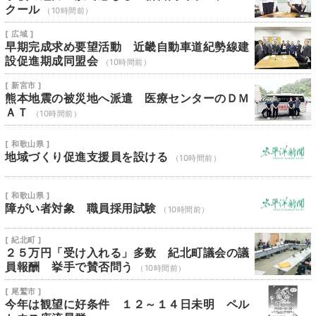
クール
（10時間前）
[ 広域 ]
早期完成求め要望活動 近畿自動車道紀勢線建
設促進期成同盟会
（10時間前）
[ 新宮市 ]
熊本地震の被災地へ派遣 医療センターのＤＭ
ＡＴ
（10時間前）
[ 和歌山県 ]
地域づくり促進支援員を設ける
（10時間前）
[ 和歌山県 ]
障がい者対象 職員採用試験
（10時間前）
[ 紀北町 ]
２５万円「受け入れる」多数 紀北町議会の議
員報酬 挙手で賛否問う
（10時間前）
[ 尾鷲市 ]
今年は観望に好条件 １２～１４日未明 ペル