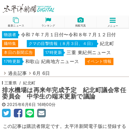
最新ニュース
ランキング
掲載写真
メニュー
令和７年７月１日付〜令和８年７月１２日付
物故者
紀北町
麺特集
クマの目撃情報（８月３日、４日）
三重 東紀州ニュース
本日の新聞広告
17時更新
和歌山 紀南地方ニュース
17時更新
イベント情報
過去記事
6月 6日
三重県
紀北町
排水機場は再来年完成予定 紀北町議会常任
委員会 中学生の端末更新で議論
2025年6月6日
16時00分
この記事は購読者限定です。太平洋新聞電子版に登録する