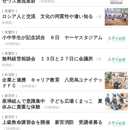
セウス座流星群
（10時間前）
[ 尾鷲市 ]
ロシア人と交流 文化の同質性や違い知る
（10
時間前）
[ 尾鷲市 ]
小中学生が記念試合 ９日 ヤーヤスタジアム
（10時間前）
[ 尾鷲市 ]
無料経営相談会 １３日と２７日に会議所
（10
時間前）
[ 紀宝町 ]
企業と連携 キャリア教育 八咫烏ユナイテッ
ドＦＣ
（10時間前）
[ 新宮市 ]
座禅組んで意識集中 子ども広場くまっこ 夏
休みに貴重な体験
（10時間前）
[ 新宮市 ]
上級救命講習会を開催 新宮消防 受講者募る
（10時間前）