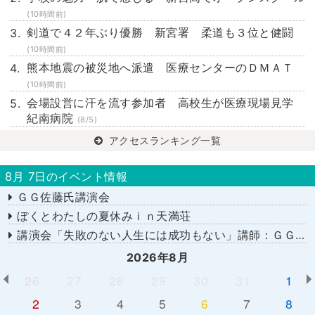
(10時間前)
剣道で４２年ぶり優勝 新宮署 柔道も３位と健闘
(10時間前)
熊本地震の被災地へ派遣 医療センターのＤＭＡＴ
(10時間前)
会場設営に汗を流す参加者 高校生が医療現場見学
紀南病院
(8/5)
アクセスランキング一覧
8月 7日のイベント情報
ＧＧ佐藤氏講演会
ぼくとわたしの夏休みｉｎ天満荘
講演会「失敗のない人生には成功もない」講師：ＧＧ佐藤さん
2026年8月
26
27
28
29
30
31
1
2
3
4
5
6
7
8