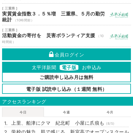
[ 三重県 ]
実質賃金指数３．５％増 三重県、５月の勤労
統計
（10時間前）
[ 三重県 ]
活動資金の寄付を 災害ボランティア支援
（10
時間前）
会員ログイン
太平洋新聞
電子版
お申込み
ご購読申し込み月は無料
電子版 試読申し込み（１週間 無料）
アクセスランキング
今日
今週
今月
上里、船津にクマ 紀北町 小屋に爪痕も
(8/5)
学校の魅力 肌で感じる 新宮高でオープンスクール