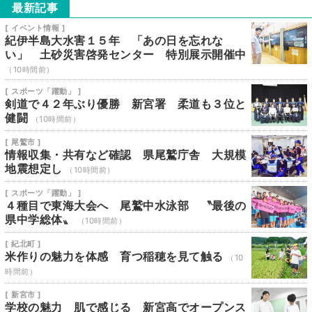
最新記事
[ イベント情報 ]
紀伊半島大水害１５年 「あの日を忘れな
い」 土砂災害啓発センター 特別展示開催中
（10時間前）
[ スポーツ「躍動」 ]
剣道で４２年ぶり優勝 新宮署 柔道も３位と
健闘
（10時間前）
[ 尾鷲市 ]
情報収集・共有など確認 県尾鷲庁舎 大規模
地震想定し
（10時間前）
[ スポーツ「躍動」 ]
４種目で東海大会へ 尾鷲中水泳部 〝最後の
県中学総体〟
（10時間前）
[ 紀北町 ]
米作りの魅力を体感 育つ稲穂を見て触る
（10
時間前）
[ 新宮市 ]
学校の魅力 肌で感じる 新宮高でオープンス