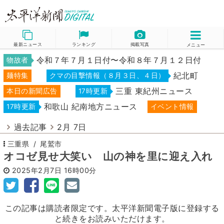
最新ニュース
ランキング
掲載写真
メニュー
令和７年７月１日付〜令和８年７月１２日付
物故者
紀北町
麺特集
クマの目撃情報（８月３日、４日）
三重 東紀州ニュース
本日の新聞広告
17時更新
和歌山 紀南地方ニュース
17時更新
イベント情報
過去記事
2月 7日
三重県
尾鷲市
オコゼ見せ大笑い 山の神を里に迎え入れ
2025年2月7日
16時00分
この記事は購読者限定です。太平洋新聞電子版に登録する
と続きをお読みいただけます。