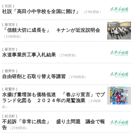
[ 社説 ]
社説「高田小中学校を全国に開け」
（21時間前）
[ 新宮市 ]
「信頼大切に成長を」 キナンが近況説明会
（21時間前）
[ 新宮市 ]
水道事業所工事入札結果
（21時間前）
[ 熊野市 ]
自由研削と石取り替え等講習
（21時間前）
[ 尾鷲市 ]
水揚げ量増加も価格低迷 「春ぶり宣言」でブ
ランド化図る ２０２４年の尾鷲漁業
（21時間
前）
[ 紀北町 ]
不起訴「非常に残念」 盛り土問題 議会で報
告
（21時間前）