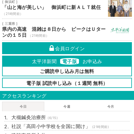
[ 御浜町 ]
「山と海が美しい」 御浜町に新ＡＬＴ就任
（21時間前）
[ 三重県 ]
県内の高速 混雑は８日から ピークはＵター
ンの１５日
（21時間前）
会員ログイン
太平洋新聞
電子版
お申込み
ご購読申し込み月は無料
電子版 試読申し込み（１週間 無料）
アクセスランキング
今日
今週
今月
大槻鍼灸治療所
(6/15)
社説「高田小中学校を全国に開け」
(21時間前)