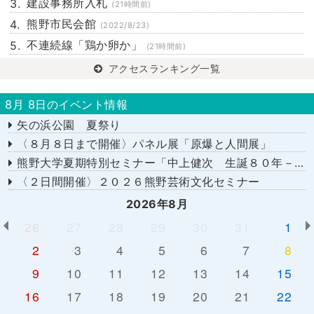
建設事務所入札
(21時間前)
熊野市民会館
(2022/8/23)
不連続線「鶏か卵か」
(21時間前)
アクセスランキング一覧
8月 8日のイベント情報
矢の浜公園 夏祭り
〈８月８日まで開催〉パネル展「原爆と人間展」
熊野大学夏期特別セミナー「中上健次 生誕８０年－時代へのまなざし－」
〈２日間開催〉２０２６熊野芸術文化セミナー
2026年8月
26
27
28
29
30
31
1
2
3
4
5
6
7
8
9
10
11
12
13
14
15
16
17
18
19
20
21
22