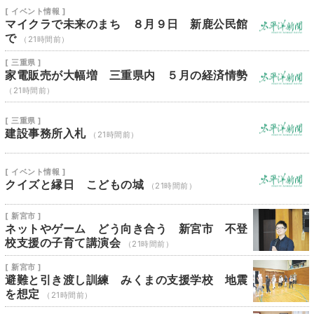
[ イベント情報 ]
マイクラで未来のまち ８月９日 新鹿公民館
で
（21時間前）
[ 三重県 ]
家電販売が大幅増 三重県内 ５月の経済情勢
（21時間前）
[ 三重県 ]
建設事務所入札
（21時間前）
[ イベント情報 ]
クイズと縁日 こどもの城
（21時間前）
[ 新宮市 ]
ネットやゲーム どう向き合う 新宮市 不登
校支援の子育て講演会
（21時間前）
[ 新宮市 ]
避難と引き渡し訓練 みくまの支援学校 地震
を想定
（21時間前）