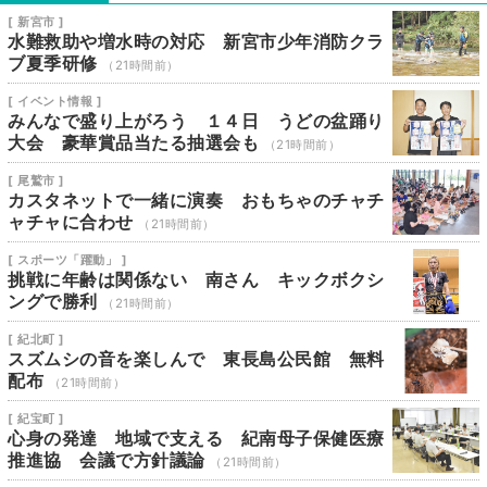
[ 新宮市 ]
水難救助や増水時の対応 新宮市少年消防クラ
ブ夏季研修
（21時間前）
[ イベント情報 ]
みんなで盛り上がろう １４日 うどの盆踊り
大会 豪華賞品当たる抽選会も
（21時間前）
[ 尾鷲市 ]
カスタネットで一緒に演奏 おもちゃのチャチ
ャチャに合わせ
（21時間前）
[ スポーツ「躍動」 ]
挑戦に年齢は関係ない 南さん キックボクシ
ングで勝利
（21時間前）
[ 紀北町 ]
スズムシの音を楽しんで 東長島公民館 無料
配布
（21時間前）
[ 紀宝町 ]
心身の発達 地域で支える 紀南母子保健医療
推進協 会議で方針議論
（21時間前）