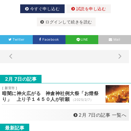
今すぐ申し込む
試読を申し込む
ログインして続きを読む
Twitter
Facebook
LINE
Mail
2月 7日の記事
[ 新宮市 ]
暗闇に神火広がる 神倉神社例大祭「お燈祭
り」 上り子１４５０人が祈願
（2025/2/7）
2月 7日の記事 一覧へ
最新記事