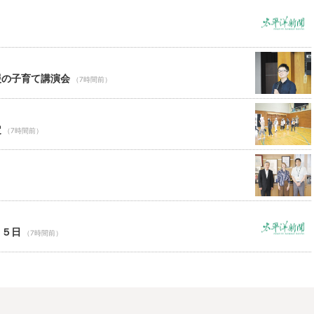
援の子育て講演会
（7時間前）
定
（7時間前）
）
１５日
（7時間前）