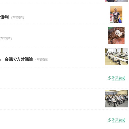
で勝利
（7時間前）
（7時間前）
協 会議で方針議論
（7時間前）
）