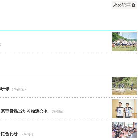
次の記事
9）
季研修
（7時間前）
 豪華賞品当たる抽選会も
（7時間前）
ャに合わせ
（7時間前）