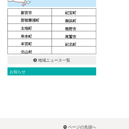
新宮市
紀宝町
那智勝浦町
御浜町
太地町
熊野市
串本町
尾鷲市
本宮町
紀北町
北山村
地域ニュース一覧
お知らせ
ページの先頭へ