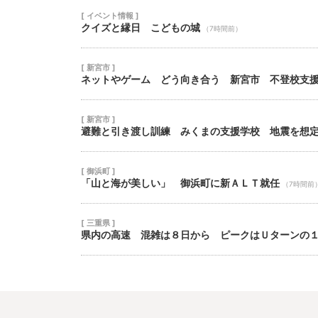
[ イベント情報 ]
クイズと縁日 こどもの城
（7時間前）
[ 新宮市 ]
ネットやゲーム どう向き合う 新宮市 不登校支
[ 新宮市 ]
避難と引き渡し訓練 みくまの支援学校 地震を想
[ 御浜町 ]
「山と海が美しい」 御浜町に新ＡＬＴ就任
（7時間前
[ 三重県 ]
県内の高速 混雑は８日から ピークはＵターンの