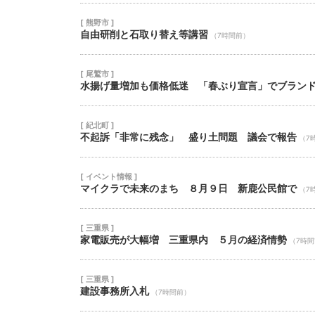
[ 熊野市 ]
自由研削と石取り替え等講習
（7時間前）
[ 尾鷲市 ]
水揚げ量増加も価格低迷 「春ぶり宣言」でブラン
[ 紀北町 ]
不起訴「非常に残念」 盛り土問題 議会で報告
（7
[ イベント情報 ]
マイクラで未来のまち ８月９日 新鹿公民館で
（7
[ 三重県 ]
家電販売が大幅増 三重県内 ５月の経済情勢
（7時
[ 三重県 ]
建設事務所入札
（7時間前）