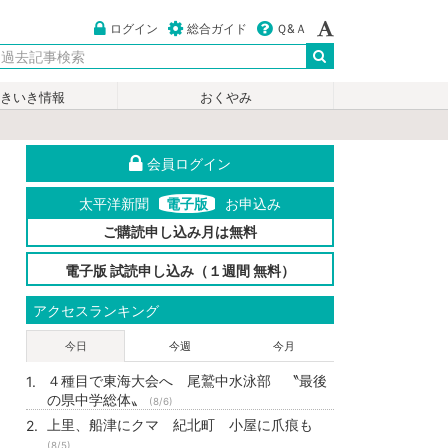
ログイン
総合ガイド
Ｑ&Ａ
いきいき情報
おくやみ
会員ログイン
太平洋新聞
電子版
お申込み
ご購読申し込み月は無料
電子版 試読申し込み（１週間 無料）
アクセスランキング
今日
今週
今月
４種目で東海大会へ 尾鷲中水泳部 〝最後
の県中学総体〟
(8/6)
上里、船津にクマ 紀北町 小屋に爪痕も
(8/5)