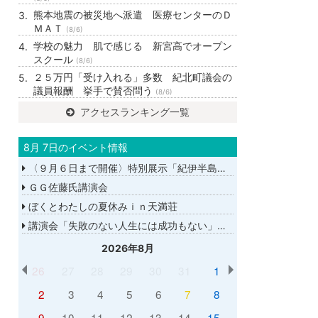
熊本地震の被災地へ派遣 医療センターのＤ
ＭＡＴ
(8/6)
学校の魅力 肌で感じる 新宮高でオープン
スクール
(8/6)
２５万円「受け入れる」多数 紀北町議会の
議員報酬 挙手で賛否問う
(8/6)
アクセスランキング一覧
8月 7日のイベント情報
〈９月６日まで開催〉特別展示「紀伊半島大水害から１５年－あの日を忘れない－」
ＧＧ佐藤氏講演会
ぼくとわたしの夏休みｉｎ天満荘
講演会「失敗のない人生には成功もない」講師：ＧＧ佐藤さん
2026年8月
26
27
28
29
30
31
1
2
3
4
5
6
7
8
9
10
11
12
13
14
15