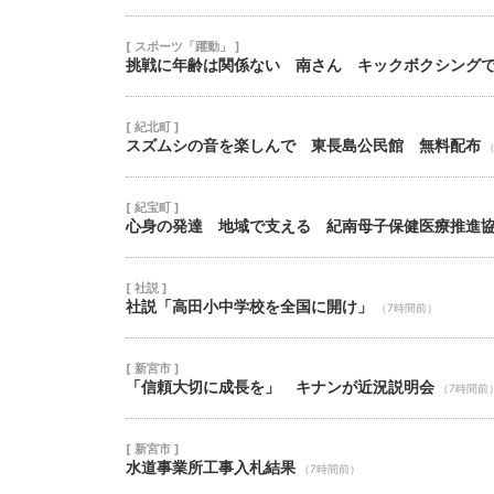
[ スポーツ「躍動」 ]
挑戦に年齢は関係ない 南さん キックボクシング
[ 紀北町 ]
スズムシの音を楽しんで 東長島公民館 無料配布
[ 紀宝町 ]
心身の発達 地域で支える 紀南母子保健医療推進
[ 社説 ]
社説「高田小中学校を全国に開け」
（7時間前）
[ 新宮市 ]
「信頼大切に成長を」 キナンが近況説明会
（7時間前
[ 新宮市 ]
水道事業所工事入札結果
（7時間前）