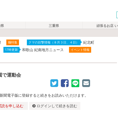
山県
三重県
頑張るお店 
付
紀北町
麺特集
クマの目撃情報（８月３日、４日）
和歌山 紀南地方ニュース
17時更新
イベント情報
園で運動会
新聞電子版に登録すると続きをお読みいただけます。
試読を申し込む
ログインして続きを読む