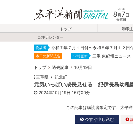
2026
8
7
月
日
金曜日
トップ
和歌
記事カレンダー
令和７年７月１日付〜令和８年７月１２日
物故者
三重 東紀州ニュース
本日の新聞広告
17時更新
トップ
過去記事
10月19日
三重県
紀北町
元気いっぱい成長見せる 紀伊長島幼稚
2024年10月19日
16時00分
この記事は購読者限定です。太平洋
今すぐ申し込む