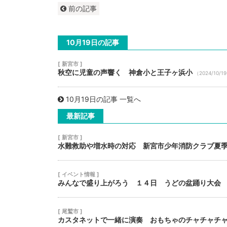
前の記事
10月19日の記事
[ 新宮市 ]
秋空に児童の声響く 神倉小と王子ヶ浜小
（2024/10/1
10月19日の記事 一覧へ
最新記事
[ 新宮市 ]
水難救助や増水時の対応 新宮市少年消防クラブ夏
[ イベント情報 ]
みんなで盛り上がろう １４日 うどの盆踊り大会
[ 尾鷲市 ]
カスタネットで一緒に演奏 おもちゃのチャチャチ