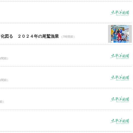
ド化図る ２０２４年の尾鷲漁業
（7時間前）
時間前）
時間前）
間前）