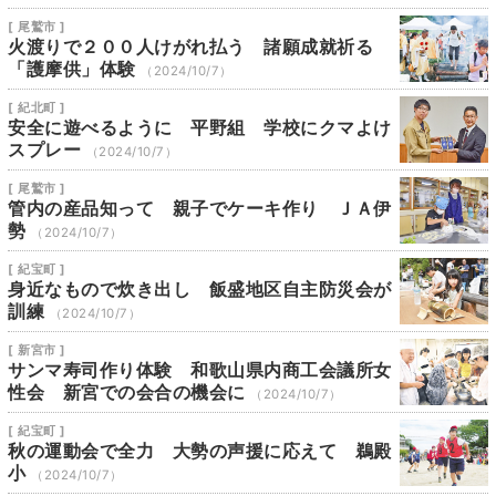
[ 尾鷲市 ]
火渡りで２００人けがれ払う 諸願成就祈る
「護摩供」体験
（2024/10/7）
[ 紀北町 ]
安全に遊べるように 平野組 学校にクマよけ
スプレー
（2024/10/7）
[ 尾鷲市 ]
管内の産品知って 親子でケーキ作り ＪＡ伊
勢
（2024/10/7）
[ 紀宝町 ]
身近なもので炊き出し 飯盛地区自主防災会が
訓練
（2024/10/7）
[ 新宮市 ]
サンマ寿司作り体験 和歌山県内商工会議所女
性会 新宮での会合の機会に
（2024/10/7）
[ 紀宝町 ]
秋の運動会で全力 大勢の声援に応えて 鵜殿
小
（2024/10/7）