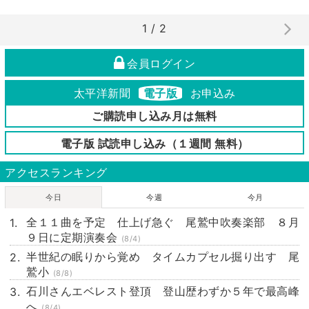
1 / 2
会員ログイン
太平洋新聞
電子版
お申込み
ご購読申し込み月は無料
電子版 試読申し込み（１週間 無料）
アクセスランキング
今日
今週
今月
全１１曲を予定 仕上げ急ぐ 尾鷲中吹奏楽部 ８月
９日に定期演奏会
(8/4)
半世紀の眠りから覚め タイムカプセル掘り出す 尾
鷲小
(8/8)
石川さんエベレスト登頂 登山歴わずか５年で最高峰
へ
(8/4)