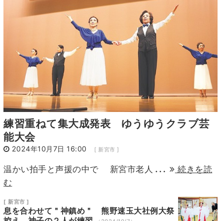
13
14
15
16
17
18
19
20
21
22
23
24
25
26
27
28
29
30
31
1
2
練習重ねて集大成発表 ゆうゆうクラブ芸
能大会
2024年10月7日 16:00
[ 新宮市 ]
...
温かい拍手と声援の中で 新宮市老人
続きを読
む
[ 新宮市 ]
息を合わせて＂神鎮め＂ 熊野速玉大社例大祭
控え 神子の２人が練習