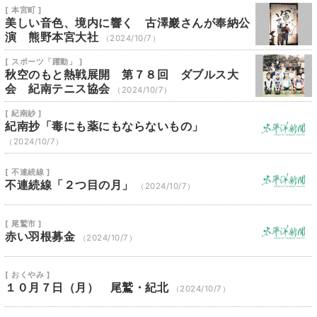
[ 本宮町 ]
美しい音色、境内に響く 古澤巖さんが奉納公
演 熊野本宮大社
（2024/10/7）
[ スポーツ「躍動」 ]
秋空のもと熱戦展開 第７８回 ダブルス大
会 紀南テニス協会
（2024/10/7）
[ 紀南紗 ]
紀南抄「毒にも薬にもならないもの」
（2024/10/7）
[ 不連続線 ]
不連続線「２つ目の月」
（2024/10/7）
[ 尾鷲市 ]
赤い羽根募金
（2024/10/7）
[ おくやみ ]
１０月７日（月） 尾鷲・紀北
（2024/10/7）