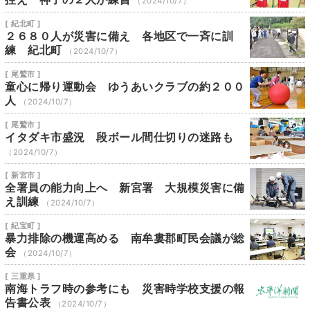
（2024/10/7）
[ 紀北町 ]
２６８０人が災害に備え 各地区で一斉に訓
練 紀北町
（2024/10/7）
[ 尾鷲市 ]
童心に帰り運動会 ゆうあいクラブの約２００
人
（2024/10/7）
[ 尾鷲市 ]
イタダキ市盛況 段ボール間仕切りの迷路も
（2024/10/7）
[ 新宮市 ]
全署員の能力向上へ 新宮署 大規模災害に備
え訓練
（2024/10/7）
[ 紀宝町 ]
暴力排除の機運高める 南牟婁郡町民会議が総
会
（2024/10/7）
[ 三重県 ]
南海トラフ時の参考にも 災害時学校支援の報
告書公表
（2024/10/7）