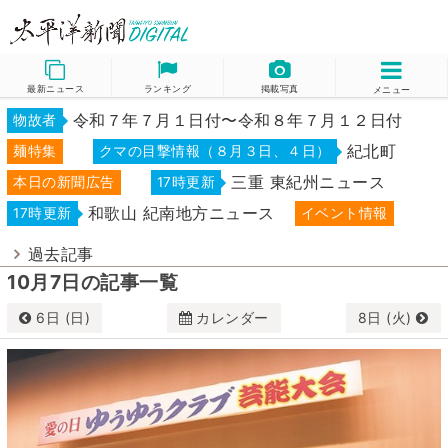
最新ニュース
ランキング
掲載写真
メニュー
令和７年７月１日付〜令和８年７月１２日付
物故者
紀北町
麺特集
クマの目撃情報（８月３日、４日）
三重 東紀州ニュース
本日の新聞広告
17時更新
和歌山 紀南地方ニュース
17時更新
イベント情報
過去記事
10月7日の記事一覧
6日 (日)
カレンダー
8日 (火)
10月
2024
日
月
火
水
木
金
土
29
30
1
2
3
4
5
6
7
8
9
10
11
12