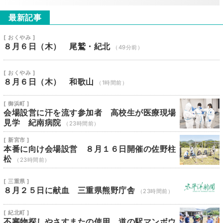
最新記事
[ おくやみ ]
８月６日（木） 尾鷲・紀北
（49分前）
[ おくやみ ]
８月６日（木） 和歌山
（1時間前）
[ 御浜町 ]
会場設営に汗を流す参加者 高校生が医療現場
見学 紀南病院
（23時間前）
[ 新宮市 ]
本番に向け会場設営 ８月１６日開催の佐野柱
松
（23時間前）
[ 三重県 ]
８月２５日に献血 三重県熊野庁舎
（23時間前）
[ 紀北町 ]
不審物探しやさすまたの使用 道の駅マンボウ