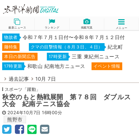
最新ニュース
ランキング
掲載写真
メニュー
令和７年７月１日付〜令和８年７月１２日付
物故者
紀北町
麺特集
クマの目撃情報（８月３日、４日）
三重 東紀州ニュース
本日の新聞広告
17時更新
和歌山 紀南地方ニュース
17時更新
イベント情報
過去記事
10月 7日
スポーツ「躍動」
秋空のもと熱戦展開 第７８回 ダブルス
大会 紀南テニス協会
2024年10月7日
16時00分
熊野市