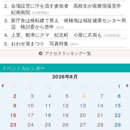
会場設営に汗を流す参加者 高校生が医療現場見学
紀南病院
(23時間前)
新庁舎は移転建て替え 候補地は福祉健康センター周
辺 検討委から答申
(8/4)
上里、船津にクマ 紀北町 小屋に爪痕も
(23時間前)
おわせ港まつり 写真特集
(8/4)
アクセスランキング一覧
イベントカレンダー
2026年8月
26
27
28
29
30
31
1
2
3
4
5
6
7
8
9
10
11
12
13
14
15
16
17
18
19
20
21
22
23
24
25
26
27
28
29