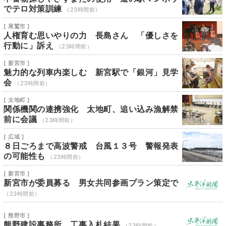
でテロ対策訓練
（23時間前）
[ 尾鷲市 ]
人権育む思いやりの力 長島さん 「優しさを
行動に」訴え
（23時間前）
[ 新宮市 ]
魅力的な列車内楽しむ 新宮駅で「銀河」見学
会
（23時間前）
[ 太地町 ]
関係機関の連携強化 太地町、追い込み漁解禁
前に会議
（23時間前）
[ 広域 ]
８日ごろまで高波警戒 台風１３号 警報発表
の可能性も
（23時間前）
[ 新宮市 ]
新宮市が委員募る 男女共同参画プラン策定で
（23時間前）
[ 熊野市 ]
熊野建設事務所 工事入札結果
（23時間前）