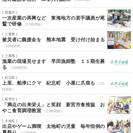
[ 尾鷲市 ]
一次産業の再興など 東海地方の若手議員が尾
鷲で研修
（23時間前）
[ 三重県 ]
被災者に義援金を 熊本地震 受け付け始まる
（23時間前）
[ 三重県 ]
漁業の現場見せます 早田漁師塾 １１期生募
る
（23時間前）
[ 紀北町 ]
上里、船津にクマ 紀北町 小屋に爪痕も
（23
時間前）
[ 新宮市 ]
「満点の出来栄え」と笑顔 新宮市食推協 お
やこ食育調理教室
（23時間前）
[ 太地町 ]
出店やゲーム満喫 太地町の児童 毎年恒例の
夏祭り
（23時間前）