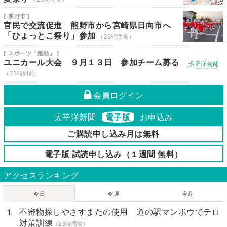
[ 熊野市 ]
官民で交流促進 熊野市から宮崎県日向市へ
「ひょっとこ祭り」参加
（23時間前）
[ スポーツ「躍動」 ]
ユニカール大会 ９月１３日 参加チーム募る
（23時間前）
会員ログイン
太平洋新聞
電子版
お申込み
ご購読申し込み月は無料
電子版 試読申し込み（１週間 無料）
アクセスランキング
今日
今週
今月
不審物探しやさすまたの使用 道の駅マンボウでテロ
対策訓練
(23時間前)