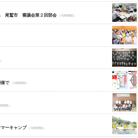
へ 尾鷲市 審議会第２回部会
（10時間前）
前）
開催で
（10時間前）
0時間前）
サマーキャンプ
（10時間前）