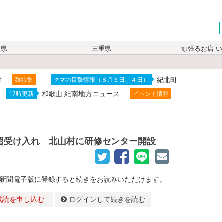
山県
三重県
頑張るお店 
付
紀北町
麺特集
クマの目撃情報（８月３日、４日）
和歌山 紀南地方ニュース
17時更新
イベント情報
習受け入れ 北山村に研修センター開設
新聞電子版に登録すると続きをお読みいただけます。
試読を申し込む
ログインして続きを読む