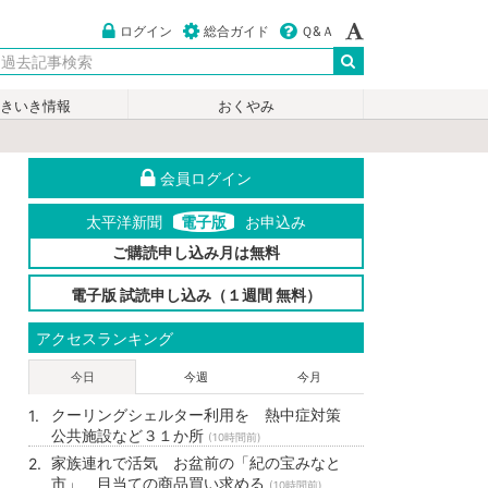
ログイン
総合ガイド
Ｑ&Ａ
いきいき情報
おくやみ
会員ログイン
太平洋新聞
電子版
お申込み
ご購読申し込み月は無料
電子版 試読申し込み（１週間 無料）
アクセスランキング
今日
今週
今月
クーリングシェルター利用を 熱中症対策
公共施設など３１か所
(10時間前)
家族連れで活気 お盆前の「紀の宝みなと
市」 目当ての商品買い求める
(10時間前)