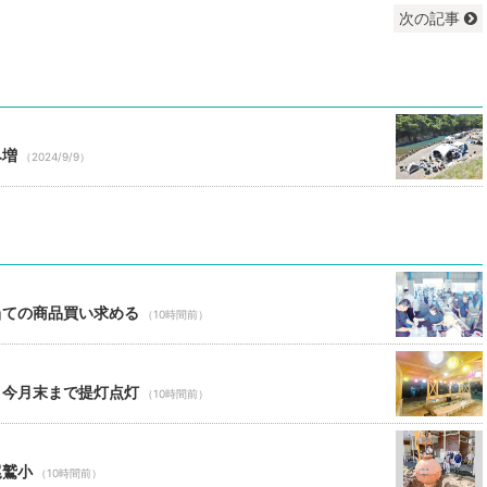
次の記事
み増
（2024/9/9）
当ての商品買い求める
（10時間前）
 今月末まで提灯点灯
（10時間前）
尾鷲小
（10時間前）