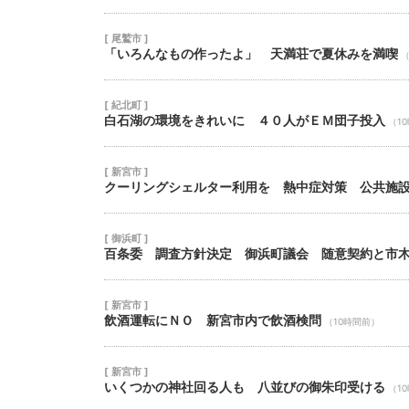
[ 尾鷲市 ]
「いろんなもの作ったよ」 天満荘で夏休みを満喫
（
[ 紀北町 ]
白石湖の環境をきれいに ４０人がＥＭ団子投入
（1
[ 新宮市 ]
クーリングシェルター利用を 熱中症対策 公共施
[ 御浜町 ]
百条委 調査方針決定 御浜町議会 随意契約と市
[ 新宮市 ]
飲酒運転にＮＯ 新宮市内で飲酒検問
（10時間前）
[ 新宮市 ]
いくつかの神社回る人も 八並びの御朱印受ける
（1