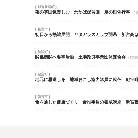
[ 那智勝浦町 ]
夜の雰囲気楽しむ わかば保育園 夏の恒例行事
（1
[ 新宮市 ]
初日から熱戦展開 ヤタガラスカップ開幕 新宮高
[ 御浜町 ]
関係機関へ要望活動 土地改良事業団体連合会
（10時
[ 紀宝町 ]
地元に恩返しを 地域おこし協力隊員に就任 紀宝
[ 新宮市 ]
食を通した健康づくり 食推委員の養成講座 新宮