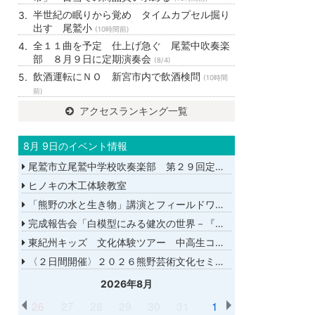
半世紀の眠りから覚め タイムカプセル掘り
出す 尾鷲小
(10時間前)
全１１曲を予定 仕上げ急ぐ 尾鷲中吹奏楽
部 ８月９日に定期演奏会
(8/4)
飲酒運転にＮＯ 新宮市内で飲酒検問
(10時間
前)
アクセスランキング一覧
8月 9日のイベント情報
尾鷲市立尾鷲中学校吹奏楽部 第２９回定期演奏会
ヒノキの木工体験教室
「熊野の水と生き物」講演とフィールドワーク
完成報告会「白模型にみる健次の世界－『千年の愉楽』『奇蹟』より－」
東紀州キッズ 文化体験ツアー 中高生コース
〈２日間開催〉２０２６熊野芸術文化セミナー
2026年8月
26
27
28
29
30
31
1