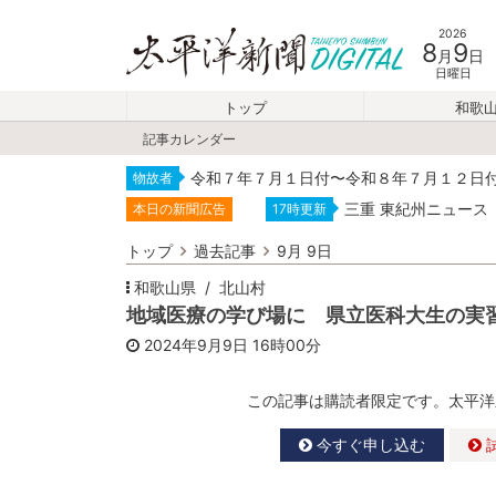
2026
8
9
月
日
日曜日
トップ
和歌
記事カレンダー
令和７年７月１日付〜令和８年７月１２日
物故者
三重 東紀州ニュース
本日の新聞広告
17時更新
トップ
過去記事
9月 9日
和歌山県
北山村
地域医療の学び場に 県立医科大生の実
2024年9月9日
16時00分
この記事は購読者限定です。太平洋
今すぐ申し込む