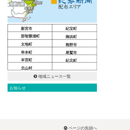
新宮市
紀宝町
那智勝浦町
御浜町
太地町
熊野市
串本町
尾鷲市
本宮町
紀北町
北山村
地域ニュース一覧
お知らせ
ページの先頭へ