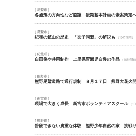
[ 尾鷲市 ]
各施策の方向性など協議 後期基本計画の素案策定
[ 尾鷲市 ]
紀和の鉱山の歴史 「友子同盟」の解説も
（10時間前）
[ 紀北町 ]
自画像や共同制作 上里保育園児自慢の作品
（10時間
[ 熊野市 ]
熊野尾鷲道路で通行規制 ８月１７日 熊野大花火
[ 新宮市 ]
現場で大きく成長 新宮市ボランティアスクール
（1
[ 熊野市 ]
普段できない貴重な体験 熊野少年自然の家 挑戦