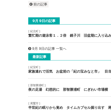
前の記事
9月 9日の記事
[ 紀北町 ]
繁忙期の遊泳客１．２倍 銚子川 旧盆期に入り込
9月 9日の記事 一覧へ
最新記事
[ 紀宝町 ]
家族連れで活気 お盆前の「紀の宝みなと市」 目
[ 那智勝浦町 ]
夜の足湯 幻想的に 那智勝浦町 にぎわい市場横
[ 尾鷲市 ]
半世紀の眠りから覚め タイムカプセル掘り出す 