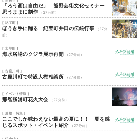
[ 新宮市 ]
「ろう画は自由だ」 熊野芸術文化セミナー
思うままに制作
（27分前）
[ 紀宝町 ]
ほうき手に踊る 紀宝町井田の伝統行事
（27分
前）
[ 太地町 ]
海水浴場のクジラ展示再開
（27分前）
[ 古座川町 ]
古座川町で特設人権相談所
（27分前）
[ イベント情報 ]
那智勝浦町花火大会
（27分前）
[ 連載・特集 ]
ここでしか味わえない最高の夏に！！ 夏を感
じるスポット・イベント紹介
（27分前）