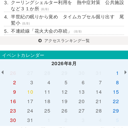
クーリングシェルター利用を 熱中症対策 公共施設
など３１か所
(8/8)
半世紀の眠りから覚め タイムカプセル掘り出す 尾
鷲小
(8/8)
不連続線「花火大会の存続」
(8/8)
アクセスランキング一覧
イベントカレンダー
2026年8月
26
27
28
29
30
31
1
2
3
4
5
6
7
8
9
10
11
12
13
14
15
16
17
18
19
20
21
22
23
24
25
26
27
28
29
30
31
1
2
3
4
5