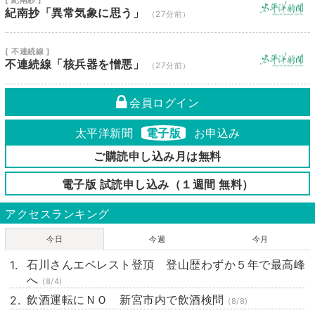
[ 紀南紗 ]
紀南抄「異常気象に思う」
（27分前）
[ 不連続線 ]
不連続線「核兵器を憎悪」
（27分前）
会員ログイン
太平洋新聞
電子版
お申込み
ご購読申し込み月は無料
電子版 試読申し込み（１週間 無料）
アクセスランキング
今日
今週
今月
石川さんエベレスト登頂 登山歴わずか５年で最高峰
へ
(8/4)
飲酒運転にＮＯ 新宮市内で飲酒検問
(8/8)