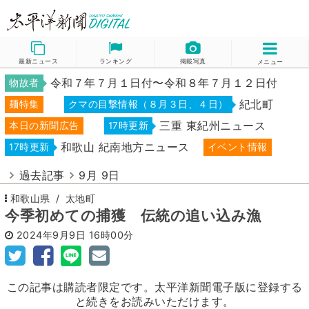
最新ニュース
ランキング
掲載写真
メニュー
令和７年７月１日付〜令和８年７月１２日付
物故者
紀北町
麺特集
クマの目撃情報（８月３日、４日）
三重 東紀州ニュース
本日の新聞広告
17時更新
和歌山 紀南地方ニュース
17時更新
イベント情報
過去記事
9月 9日
和歌山県
太地町
今季初めての捕獲 伝統の追い込み漁
2024年9月9日
16時00分
この記事は購読者限定です。太平洋新聞電子版に登録する
と続きをお読みいただけます。