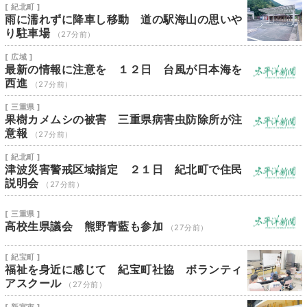
[ 紀北町 ]
雨に濡れずに降車し移動 道の駅海山の思いや
り駐車場
（27分前）
[ 広域 ]
最新の情報に注意を １２日 台風が日本海を
西進
（27分前）
[ 三重県 ]
果樹カメムシの被害 三重県病害虫防除所が注
意報
（27分前）
[ 紀北町 ]
津波災害警戒区域指定 ２１日 紀北町で住民
説明会
（27分前）
[ 三重県 ]
高校生県議会 熊野青藍も参加
（27分前）
[ 紀宝町 ]
福祉を身近に感じて 紀宝町社協 ボランティ
アスクール
（27分前）