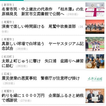
[ 新宮市 ]
名誉市民・中上健次の代表作 『枯木灘』の生
原稿発見 新宮市立図書館で公開へ
（26分前）
[ 尾鷲市 ]
演奏で楽しい時間届ける 尾鷲中吹奏楽部
（26
分前）
[ 尾鷲市 ]
真新しい球場で白球追う ヤーヤスタジアム記
念試合
（26分前）
[ 紀北町 ]
太鼓よ町じゅうに響け 矢口浦 盆踊りへ練習
に励む
（26分前）
[ 広域 ]
震災便乗の悪質事犯 警察庁が注意呼び掛け
（26分前）
[ 尾鷲市 ]
釣りを縁に１０００万円 企業版ふるさと納税
で感謝状
（27分前）