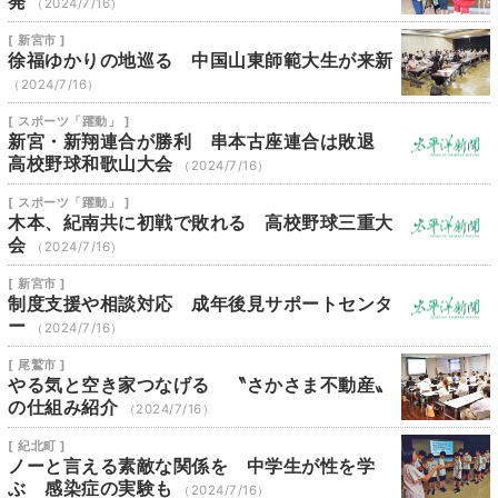
発
（2024/7/16）
[ 新宮市 ]
徐福ゆかりの地巡る 中国山東師範大生が来新
（2024/7/16）
[ スポーツ「躍動」 ]
新宮・新翔連合が勝利 串本古座連合は敗退
高校野球和歌山大会
（2024/7/16）
[ スポーツ「躍動」 ]
木本、紀南共に初戦で敗れる 高校野球三重大
会
（2024/7/16）
[ 新宮市 ]
制度支援や相談対応 成年後見サポートセンタ
ー
（2024/7/16）
[ 尾鷲市 ]
やる気と空き家つなげる 〝さかさま不動産〟
の仕組み紹介
（2024/7/16）
[ 紀北町 ]
ノーと言える素敵な関係を 中学生が性を学
ぶ 感染症の実験も
（2024/7/16）