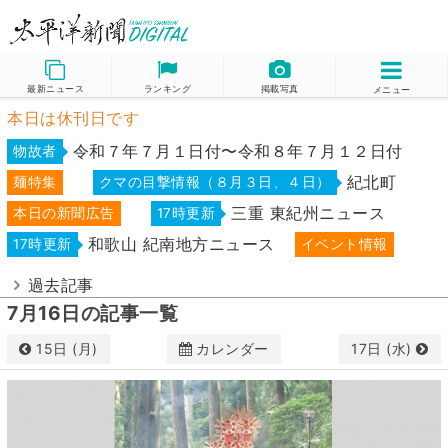
最新ニュース
ランキング
掲載写真
メニュー
本日は休刊日です
令和７年７月１日付〜令和８年７月１２日付
物故者
紀北町
麺特集
クマの目撃情報（８月３日、４日）
三重 東紀州ニュース
本日の新聞広告
17時更新
和歌山 紀南地方ニュース
17時更新
イベント情報
過去記事
7月16日の記事一覧
15日 (月)
カレンダー
17日 (水)
7月
2024
日
月
火
水
木
金
土
30
1
2
3
4
5
6