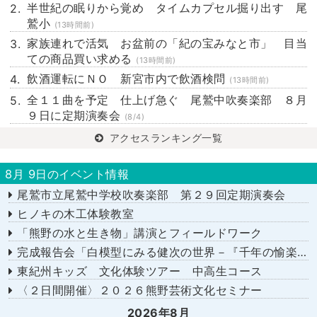
半世紀の眠りから覚め タイムカプセル掘り出す 尾
鷲小
(13時間前)
家族連れで活気 お盆前の「紀の宝みなと市」 目当
ての商品買い求める
(13時間前)
飲酒運転にＮＯ 新宮市内で飲酒検問
(13時間前)
全１１曲を予定 仕上げ急ぐ 尾鷲中吹奏楽部 ８月
９日に定期演奏会
(8/4)
アクセスランキング一覧
8月 9日のイベント情報
尾鷲市立尾鷲中学校吹奏楽部 第２９回定期演奏会
ヒノキの木工体験教室
「熊野の水と生き物」講演とフィールドワーク
完成報告会「白模型にみる健次の世界－『千年の愉楽』『奇蹟』より－」
東紀州キッズ 文化体験ツアー 中高生コース
〈２日間開催〉２０２６熊野芸術文化セミナー
2026年8月