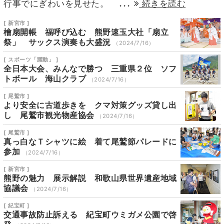
...
行事でにぎわいを見せた。
続きを読む
[ 新宮市 ]
檜扇開帳 福呼び込む 熊野速玉大社「扇立
祭」 サックス演奏も大盛況
（2024/7/16）
[ スポーツ「躍動」 ]
全日本大会、みんなで勝つ 三重県２位 ソフ
トボール 海山クラブ
（2024/7/16）
[ 尾鷲市 ]
より安全に古道歩きを クマ対策グッズ貸し出
し 尾鷲市観光物産協会
（2024/7/16）
[ 尾鷲市 ]
真っ白なＴシャツに絵 着て尾鷲節パレードに
参加
（2024/7/16）
[ 新宮市 ]
熊野の魅力 展示解説 和歌山県世界遺産地域
協議会
（2024/7/16）
[ 紀宝町 ]
交通事故防止訴える 紀宝町ウミガメ公園で啓