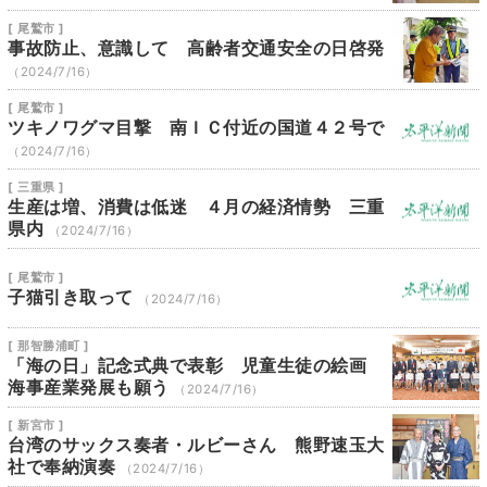
[ 尾鷲市 ]
事故防止、意識して 高齢者交通安全の日啓発
（2024/7/16）
[ 尾鷲市 ]
ツキノワグマ目撃 南ＩＣ付近の国道４２号で
（2024/7/16）
[ 三重県 ]
生産は増、消費は低迷 ４月の経済情勢 三重
県内
（2024/7/16）
[ 尾鷲市 ]
子猫引き取って
（2024/7/16）
[ 那智勝浦町 ]
「海の日」記念式典で表彰 児童生徒の絵画
海事産業発展も願う
（2024/7/16）
[ 新宮市 ]
台湾のサックス奏者・ルビーさん 熊野速玉大
社で奉納演奏
（2024/7/16）