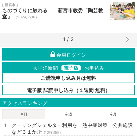
[ 新宮市 ]
ものづくりに触れる 新宮市教委「陶芸教
室」
（2024/7/16）
1 / 2
会員ログイン
太平洋新聞
電子版
お申込み
ご購読申し込み月は無料
電子版 試読申し込み（１週間 無料）
アクセスランキング
今日
今週
今月
クーリングシェルター利用を 熱中症対策 公共施設
など３１か所
(13時間前)