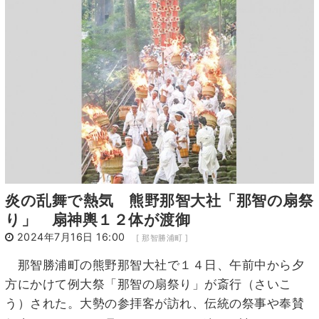
7
8
9
10
11
12
13
14
15
16
17
18
19
20
21
22
23
24
25
26
27
28
29
30
31
1
2
3
炎の乱舞で熱気 熊野那智大社「那智の扇祭
り」 扇神輿１２体が渡御
2024年7月16日 16:00
[ 那智勝浦町 ]
那智勝浦町の熊野那智大社で１４日、午前中から夕
方にかけて例大祭「那智の扇祭り」が斎行（さいこ
う）された。大勢の参拝客が訪れ、伝統の祭事や奉賛