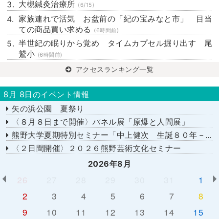
大槻鍼灸治療所
(6/15)
家族連れで活気 お盆前の「紀の宝みなと市」 目当
ての商品買い求める
(6時間前)
半世紀の眠りから覚め タイムカプセル掘り出す 尾
鷲小
(6時間前)
アクセスランキング一覧
8月 8日のイベント情報
矢の浜公園 夏祭り
〈８月８日まで開催〉パネル展「原爆と人間展」
熊野大学夏期特別セミナー「中上健次 生誕８０年－時代へのまなざし－」
〈２日間開催〉２０２６熊野芸術文化セミナー
2026年8月
26
27
28
29
30
31
1
2
3
4
5
6
7
8
9
10
11
12
13
14
15