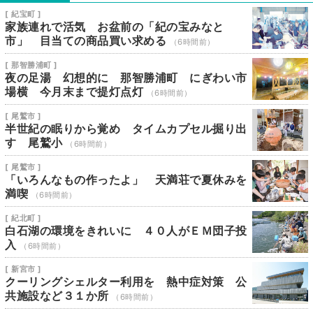
[ 紀宝町 ]
家族連れで活気 お盆前の「紀の宝みなと
市」 目当ての商品買い求める
（6時間前）
[ 那智勝浦町 ]
夜の足湯 幻想的に 那智勝浦町 にぎわい市
場横 今月末まで提灯点灯
（6時間前）
[ 尾鷲市 ]
半世紀の眠りから覚め タイムカプセル掘り出
す 尾鷲小
（6時間前）
[ 尾鷲市 ]
「いろんなもの作ったよ」 天満荘で夏休みを
満喫
（6時間前）
[ 紀北町 ]
白石湖の環境をきれいに ４０人がＥＭ団子投
入
（6時間前）
[ 新宮市 ]
クーリングシェルター利用を 熱中症対策 公
共施設など３１か所
（6時間前）