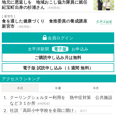
地元に恩返しを 地域おこし協力隊員に就任
紀宝町出身の杉浦さん
（6時間前）
[ 新宮市 ]
食を通した健康づくり 食推委員の養成講座
新宮市
（6時間前）
会員ログイン
太平洋新聞
電子版
お申込み
ご購読申し込み月は無料
電子版 試読申し込み（１週間 無料）
アクセスランキング
今日
今週
今月
クーリングシェルター利用を 熱中症対策 公共施設
など３１か所
(6時間前)
社説「高田小中学校を全国に開け」
(8/7)