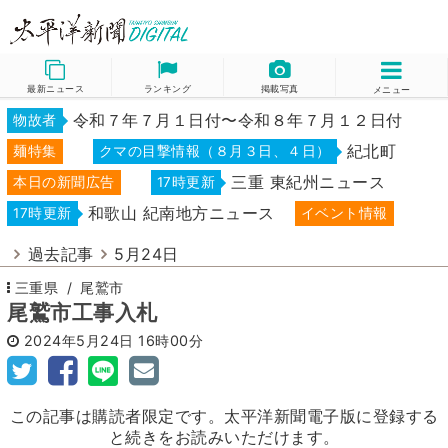
最新ニュース
ランキング
掲載写真
メニュー
令和７年７月１日付〜令和８年７月１２日付
物故者
紀北町
麺特集
クマの目撃情報（８月３日、４日）
三重 東紀州ニュース
本日の新聞広告
17時更新
和歌山 紀南地方ニュース
17時更新
イベント情報
過去記事
5月24日
三重県
尾鷲市
尾鷲市工事入札
2024年5月24日
16時00分
この記事は購読者限定です。太平洋新聞電子版に登録する
と続きをお読みいただけます。