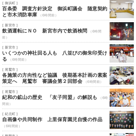
[ 御浜町 ]
百条委 調査方針決定 御浜町議会 随意契約
と市木消防車庫
（6時間前）
[ 新宮市 ]
飲酒運転にＮＯ 新宮市内で飲酒検問
（6時間
前）
[ 新宮市 ]
いくつかの神社回る人も 八並びの御朱印受け
る
（6時間前）
[ 尾鷲市 ]
各施策の方向性など協議 後期基本計画の素案
策定へ 尾鷲市 審議会第２回部会
（6時間前）
[ 尾鷲市 ]
紀和の鉱山の歴史 「友子同盟」の解説も
（6時
間前）
[ 紀北町 ]
自画像や共同制作 上里保育園児自慢の作品
（6時間前）