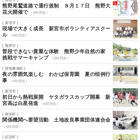
[ 熊野市 ]
熊野尾鷲道路で通行規制 ８月１７日 熊野大
花火開催で
（6時間前）
[ 新宮市 ]
現場で大きく成長 新宮市ボランティアスクー
ル
（6時間前）
[ 熊野市 ]
普段できない貴重な体験 熊野少年自然の家
挑戦サマーキャンプ
（6時間前）
[ 那智勝浦町 ]
夜の雰囲気楽しむ わかば保育園 夏の恒例行
事
（6時間前）
[ 新宮市 ]
初日から熱戦展開 ヤタガラスカップ開幕 新
宮高は白星発進
（6時間前）
[ 御浜町 ]
関係機関へ要望活動 土地改良事業団体連合会
（6時間前）
[ 紀宝町 ]