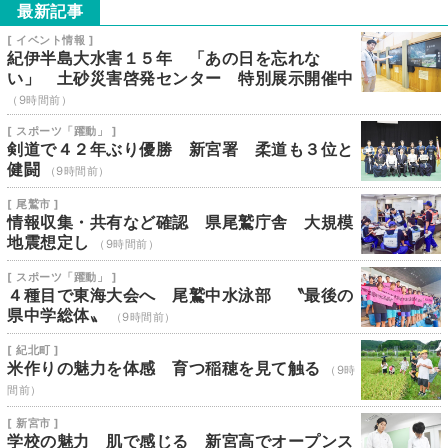
最新記事
[ イベント情報 ]
紀伊半島大水害１５年 「あの日を忘れな
い」 土砂災害啓発センター 特別展示開催中
（9時間前）
[ スポーツ「躍動」 ]
剣道で４２年ぶり優勝 新宮署 柔道も３位と
健闘
（9時間前）
[ 尾鷲市 ]
情報収集・共有など確認 県尾鷲庁舎 大規模
地震想定し
（9時間前）
[ スポーツ「躍動」 ]
４種目で東海大会へ 尾鷲中水泳部 〝最後の
県中学総体〟
（9時間前）
[ 紀北町 ]
米作りの魅力を体感 育つ稲穂を見て触る
（9時
間前）
[ 新宮市 ]
学校の魅力 肌で感じる 新宮高でオープンス