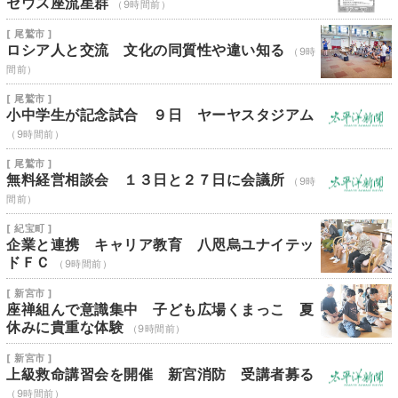
セウス座流星群
（9時間前）
[ 尾鷲市 ]
ロシア人と交流 文化の同質性や違い知る
（9時
間前）
[ 尾鷲市 ]
小中学生が記念試合 ９日 ヤーヤスタジアム
（9時間前）
[ 尾鷲市 ]
無料経営相談会 １３日と２７日に会議所
（9時
間前）
[ 紀宝町 ]
企業と連携 キャリア教育 八咫烏ユナイテッ
ドＦＣ
（9時間前）
[ 新宮市 ]
座禅組んで意識集中 子ども広場くまっこ 夏
休みに貴重な体験
（9時間前）
[ 新宮市 ]
上級救命講習会を開催 新宮消防 受講者募る
（9時間前）