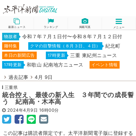
最新ニュース
ランキング
掲載写真
メニュー
令和７年７月１日付〜令和８年７月１２日付
物故者
紀北町
麺特集
クマの目撃情報（８月３日、４日）
三重 東紀州ニュース
本日の新聞広告
17時更新
和歌山 紀南地方ニュース
17時更新
イベント情報
過去記事
4月 9日
三重県
統合控え、最後の新入生 ３年間での成長誓
う 紀南高・木本高
2024年4月9日
16時00分
この記事は購読者限定です。太平洋新聞電子版に登録する