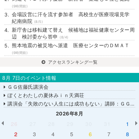
(9時間前)
会場設営に汗を流す参加者 高校生が医療現場見学
紀南病院
(8/5)
新庁舎は移転建て替え 候補地は福祉健康センター周
辺 検討委から答申
(8/4)
熊本地震の被災地へ派遣 医療センターのＤＭＡＴ
(9時間前)
アクセスランキング一覧
8月 7日のイベント情報
ＧＧ佐藤氏講演会
ぼくとわたしの夏休みｉｎ天満荘
講演会「失敗のない人生には成功もない」講師：ＧＧ佐藤さん
2026年8月
26
27
28
29
30
31
1
2
3
4
5
6
7
8