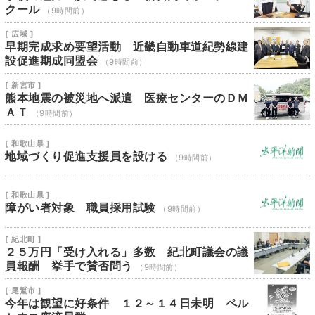
クール
（9時間前）
[ 広域 ]
早期完成求め要望活動 近畿自動車道紀勢線建
設促進期成同盟会
（9時間前）
[ 新宮市 ]
熊本地震の被災地へ派遣 医療センターのＤＭ
ＡＴ
（9時間前）
[ 和歌山県 ]
地域づくり促進支援員を設ける
（9時間前）
[ 和歌山県 ]
障がい者対象 職員採用試験
（9時間前）
[ 紀北町 ]
２５万円「受け入れる」多数 紀北町議会の議
員報酬 挙手で賛否問う
（9時間前）
[ 尾鷲市 ]
今年は観望に好条件 １２～１４日未明 ペル