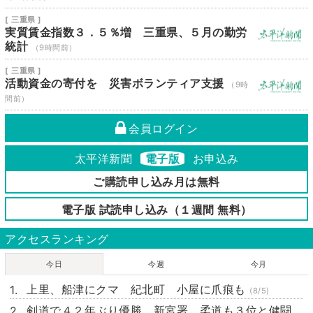
[ 三重県 ]
実質賃金指数３．５％増 三重県、５月の勤労
統計
（9時間前）
[ 三重県 ]
活動資金の寄付を 災害ボランティア支援
（9時
間前）
会員ログイン
太平洋新聞
電子版
お申込み
ご購読申し込み月は無料
電子版 試読申し込み（１週間 無料）
アクセスランキング
今日
今週
今月
上里、船津にクマ 紀北町 小屋に爪痕も
(8/5)
剣道で４２年ぶり優勝 新宮署 柔道も３位と健闘