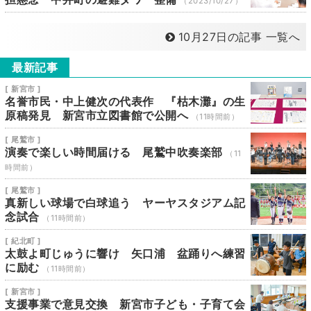
（2023/10/27）
10月27日の記事 一覧へ
最新記事
[ 新宮市 ]
名誉市民・中上健次の代表作 『枯木灘』の生
原稿発見 新宮市立図書館で公開へ
（11時間前）
[ 尾鷲市 ]
演奏で楽しい時間届ける 尾鷲中吹奏楽部
（11
時間前）
[ 尾鷲市 ]
真新しい球場で白球追う ヤーヤスタジアム記
念試合
（11時間前）
[ 紀北町 ]
太鼓よ町じゅうに響け 矢口浦 盆踊りへ練習
に励む
（11時間前）
[ 新宮市 ]
支援事業で意見交換 新宮市子ども・子育て会