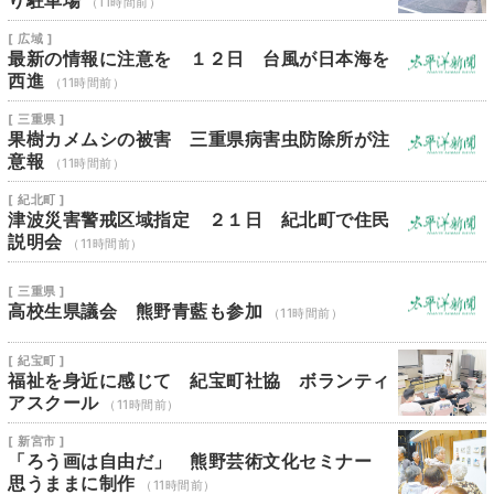
り駐車場
（11時間前）
[ 広域 ]
最新の情報に注意を １２日 台風が日本海を
西進
（11時間前）
[ 三重県 ]
果樹カメムシの被害 三重県病害虫防除所が注
意報
（11時間前）
[ 紀北町 ]
津波災害警戒区域指定 ２１日 紀北町で住民
説明会
（11時間前）
[ 三重県 ]
高校生県議会 熊野青藍も参加
（11時間前）
[ 紀宝町 ]
福祉を身近に感じて 紀宝町社協 ボランティ
アスクール
（11時間前）
[ 新宮市 ]
「ろう画は自由だ」 熊野芸術文化セミナー
思うままに制作
（11時間前）