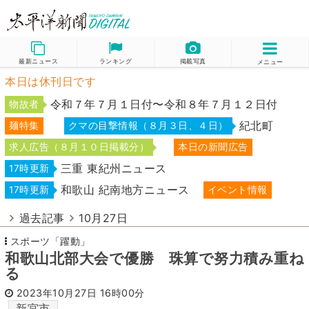
最新ニュース
ランキング
掲載写真
メニュー
本日は休刊日です
令和７年７月１日付〜令和８年７月１２日付
物故者
紀北町
麺特集
クマの目撃情報（８月３日、４日）
求人広告（８月１０日掲載分）
本日の新聞広告
三重 東紀州ニュース
17時更新
和歌山 紀南地方ニュース
17時更新
イベント情報
過去記事
10月27日
スポーツ「躍動」
和歌山北部大会で優勝 珠算で努力積み重ね
る
2023年10月27日
16時00分
新宮市