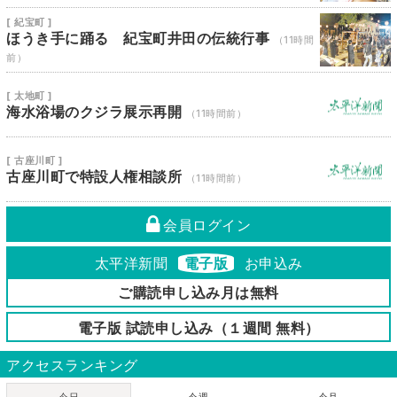
[ 紀宝町 ]
ほうき手に踊る 紀宝町井田の伝統行事
（11時間
前）
[ 太地町 ]
海水浴場のクジラ展示再開
（11時間前）
[ 古座川町 ]
古座川町で特設人権相談所
（11時間前）
会員ログイン
太平洋新聞
電子版
お申込み
ご購読申し込み月は無料
電子版 試読申し込み（１週間 無料）
アクセスランキング