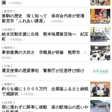
議
（11時間前）
[ 新宮市 ]
春駒の歴史 深く知って 保存会代表が登壇
新宮市「ふれあい講座」
（11時間前）
[ 紀宝町 ]
給水活動支援に出発 熊本地震被災地へ 紀宝
町
（11時間前）
[ 熊野市 ]
事前復興の大切さ 市職員が研修 熊野市
（11
時間前）
[ 広域 ]
震災便乗の悪質事犯 警察庁が注意呼び掛け
（11時間前）
[ 尾鷲市 ]
釣りを縁に１０００万円 企業版ふるさと納税
で感謝状
（11時間前）
[ 紀北町 ]
雨に濡れずに降車し移動 道の駅海山の思いや