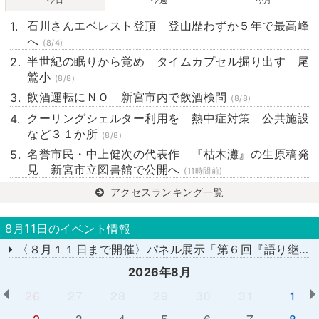
今日
今週
今月
石川さんエベレスト登頂 登山歴わずか５年で最高峰
へ
(8/4)
半世紀の眠りから覚め タイムカプセル掘り出す 尾
鷲小
(8/8)
飲酒運転にＮＯ 新宮市内で飲酒検問
(8/8)
クーリングシェルター利用を 熱中症対策 公共施設
など３１か所
(8/8)
名誉市民・中上健次の代表作 『枯木灘』の生原稿発
見 新宮市立図書館で公開へ
(11時間前)
アクセスランキング一覧
8月11日のイベント情報
〈８月１１日まで開催〉パネル展示「第６回『語り継ぎたい平和への想い』積み上げた証言の記録」
2026年8月
26
27
28
29
30
31
1
2
3
4
5
6
7
8