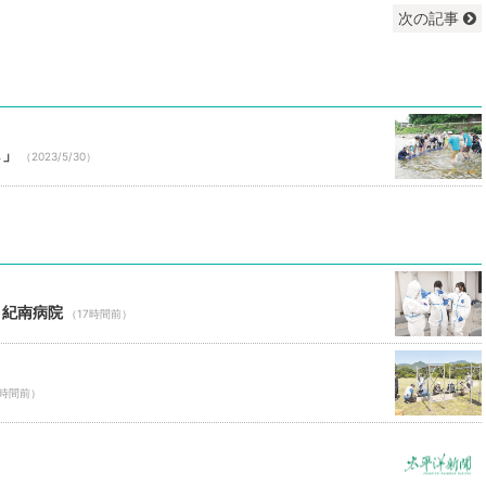
次の記事
し」
（2023/5/30）
 紀南病院
（17時間前）
7時間前）