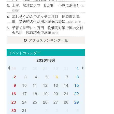
上里、船津にクマ 紀北町 小屋に爪痕も
(17
時間前)
流しそうめんでボッチに注目 尾鷲市九鬼
町 災害時の生活用水確保念頭に
(2024/8/14)
子育て世帯に１万円 物価高対策で国の交付
金活用 臨時議会で承認
(8/3)
アクセスランキング一覧
イベントカレンダー
2026年8月
26
27
28
29
30
31
1
2
3
4
5
6
7
8
9
10
11
12
13
14
15
16
17
18
19
20
21
22
23
24
25
26
27
28
29
30
31
1
2
3
4
5