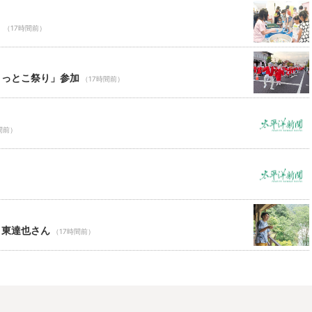
り
（17時間前）
ょっとこ祭り」参加
（17時間前）
間前）
 東達也さん
（17時間前）