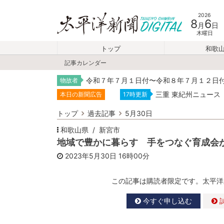
2026
8
6
月
日
木曜日
トップ
和歌
記事カレンダー
令和７年７月１日付〜令和８年７月１２日
物故者
三重 東紀州ニュース
本日の新聞広告
17時更新
トップ
過去記事
5月30日
和歌山県
新宮市
地域で豊かに暮らす 手をつなぐ育成会
2023年5月30日
16時00分
この記事は購読者限定です。太平洋
今すぐ申し込む