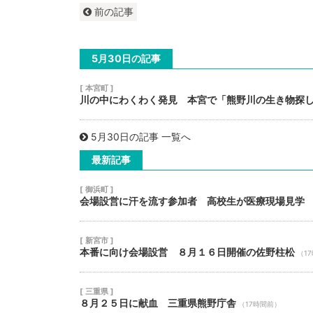
前の記事
5月30日の記事
[ 本宮町 ]
川の中にわくわく発見 本宮で「熊野川の生き物探
5月30日の記事 一覧へ
最新記事
[ 御浜町 ]
会場設営に汗を流す参加者 高校生が医療現場見学
[ 新宮市 ]
本番に向け会場設営 ８月１６日開催の佐野柱松
（1
[ 三重県 ]
８月２５日に献血 三重県熊野庁舎
（17時間前）