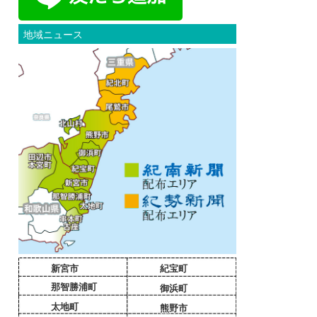
地域ニュース
新宮市
紀宝町
那智勝浦町
御浜町
太地町
熊野市