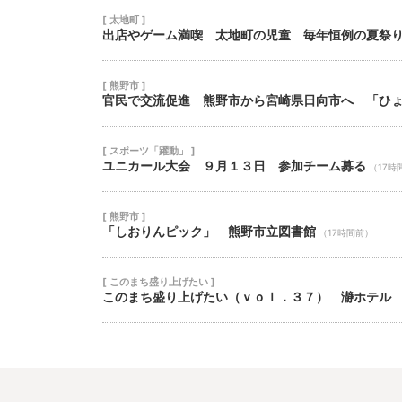
[ 太地町 ]
出店やゲーム満喫 太地町の児童 毎年恒例の夏祭
[ 熊野市 ]
官民で交流促進 熊野市から宮崎県日向市へ 「ひ
[ スポーツ「躍動」 ]
ユニカール大会 ９月１３日 参加チーム募る
（17時
[ 熊野市 ]
「しおりんピック」 熊野市立図書館
（17時間前）
[ このまち盛り上げたい ]
このまち盛り上げたい（ｖｏｌ．３７） 瀞ホテル