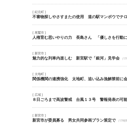
[ 紀北町 ]
不審物探しやさすまたの使用 道の駅マンボウでテ
[ 尾鷲市 ]
人権育む思いやりの力 長島さん 「優しさを行動
[ 新宮市 ]
魅力的な列車内楽しむ 新宮駅で「銀河」見学会
（1
[ 太地町 ]
関係機関の連携強化 太地町、追い込み漁解禁前に
[ 広域 ]
８日ごろまで高波警戒 台風１３号 警報発表の可
[ 新宮市 ]
新宮市が委員募る 男女共同参画プラン策定で
（17時