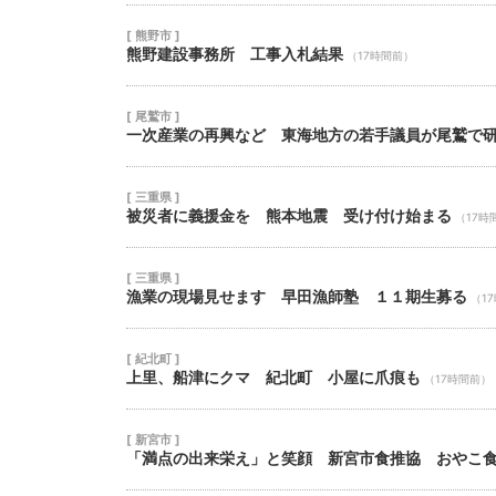
[ 熊野市 ]
熊野建設事務所 工事入札結果
（17時間前）
[ 尾鷲市 ]
一次産業の再興など 東海地方の若手議員が尾鷲で
[ 三重県 ]
被災者に義援金を 熊本地震 受け付け始まる
（17時
[ 三重県 ]
漁業の現場見せます 早田漁師塾 １１期生募る
（1
[ 紀北町 ]
上里、船津にクマ 紀北町 小屋に爪痕も
（17時間前）
[ 新宮市 ]
「満点の出来栄え」と笑顔 新宮市食推協 おやこ