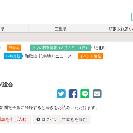
山県
三重県
頑張るお店 
付
紀北町
麺特集
クマの目撃情報（８月３日、４日）
和歌山 紀南地方ニュース
17時更新
イベント情報
が総会
新聞電子版に登録すると続きをお読みいただけます。
試読を申し込む
ログインして続きを読む