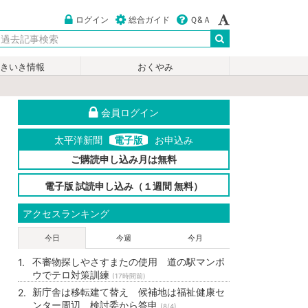
ログイン
総合ガイド
Ｑ&Ａ
いきいき情報
おくやみ
会員ログイン
太平洋新聞
電子版
お申込み
ご購読申し込み月は無料
電子版 試読申し込み（１週間 無料）
アクセスランキング
今日
今週
今月
不審物探しやさすまたの使用 道の駅マンボ
ウでテロ対策訓練
(17時間前)
新庁舎は移転建て替え 候補地は福祉健康セ
ンター周辺 検討委から答申
(8/4)