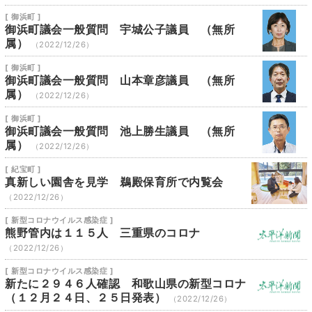
[ 御浜町 ]
御浜町議会一般質問 宇城公子議員 （無所
属）
（2022/12/26）
[ 御浜町 ]
御浜町議会一般質問 山本章彦議員 （無所
属）
（2022/12/26）
[ 御浜町 ]
御浜町議会一般質問 池上勝生議員 （無所
属）
（2022/12/26）
[ 紀宝町 ]
真新しい園舎を見学 鵜殿保育所で内覧会
（2022/12/26）
[ 新型コロナウイルス感染症 ]
熊野管内は１１５人 三重県のコロナ
（2022/12/26）
[ 新型コロナウイルス感染症 ]
新たに２９４６人確認 和歌山県の新型コロナ
（１２月２４日、２５日発表）
（2022/12/26）