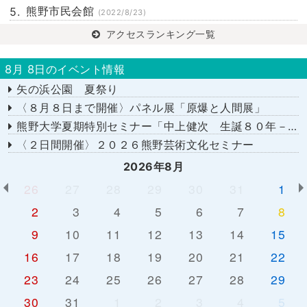
熊野市民会館
(2022/8/23)
アクセスランキング一覧
8月 8日のイベント情報
矢の浜公園 夏祭り
〈８月８日まで開催〉パネル展「原爆と人間展」
熊野大学夏期特別セミナー「中上健次 生誕８０年－時代へのまなざし－」
〈２日間開催〉２０２６熊野芸術文化セミナー
2026年8月
26
27
28
29
30
31
1
2
3
4
5
6
7
8
9
10
11
12
13
14
15
16
17
18
19
20
21
22
23
24
25
26
27
28
29
30
31
1
2
3
4
5