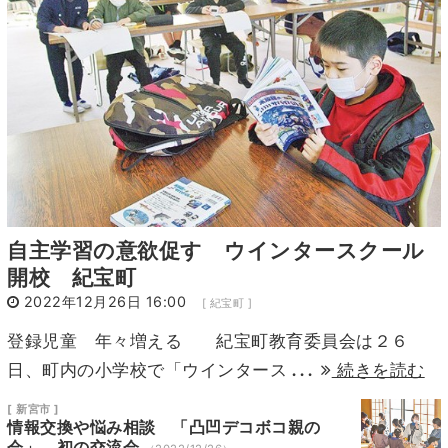
11
12
13
14
15
16
17
18
19
20
21
22
23
24
25
26
27
28
29
30
31
自主学習の意欲促す ウインタースクール
開校 紀宝町
2022年12月26日 16:00
[ 紀宝町 ]
登録児童 年々増える 紀宝町教育委員会は２６
...
日、町内の小学校で「ウインタース
続きを読む
[ 新宮市 ]
情報交換や悩み相談 「凸凹デコボコ親の
会」 初の交流会