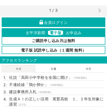
1 / 3
会員ログイン
太平洋新聞
電子版
お申込み
ご購読申し込み月は無料
電子版 試読申し込み（１週間 無料）
アクセスランキング
今日
今週
今月
社説「高田小中学校を全国に開け」
(19時間前)
不連続線「鶏か卵か」
(19時間前)
建設事務所入札
(19時間前)
生成ＡＩの正しい活用 尾鷲高校 １、２年生対象に
講習
(3/12)