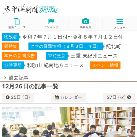
最新ニュース
ランキング
掲載写真
メニュー
令和７年７月１日付〜令和８年７月１２日付
物故者
紀北町
麺特集
クマの目撃情報（８月３日、４日）
三重 東紀州ニュース
本日の新聞広告
17時更新
和歌山 紀南地方ニュース
17時更新
イベント情報
過去記事
12月26日の記事一覧
25日 (日)
カレンダー
27日 (火)
12月
2022
日
月
火
水
木
金
土
27
28
29
30
1
2
3
4
5
6
7
8
9
10