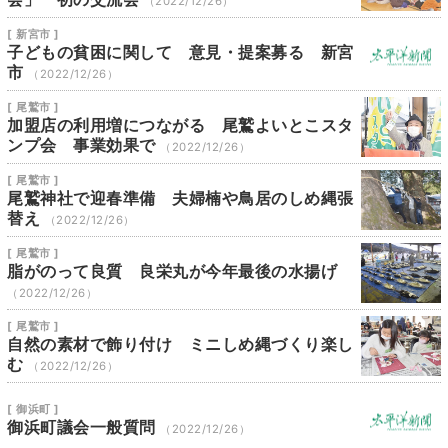
（2022/12/26）
[ 新宮市 ]
子どもの貧困に関して 意見・提案募る 新宮
市
（2022/12/26）
[ 尾鷲市 ]
加盟店の利用増につながる 尾鷲よいとこスタ
ンプ会 事業効果で
（2022/12/26）
[ 尾鷲市 ]
尾鷲神社で迎春準備 夫婦楠や鳥居のしめ縄張
替え
（2022/12/26）
[ 尾鷲市 ]
脂がのって良質 良栄丸が今年最後の水揚げ
（2022/12/26）
[ 尾鷲市 ]
自然の素材で飾り付け ミニしめ縄づくり楽し
む
（2022/12/26）
[ 御浜町 ]
御浜町議会一般質問
（2022/12/26）