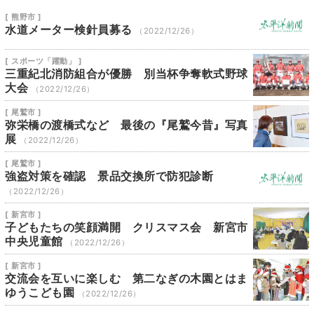
[ 熊野市 ]
水道メーター検針員募る
（2022/12/26）
[ スポーツ「躍動」 ]
三重紀北消防組合が優勝 別当杯争奪軟式野球
大会
（2022/12/26）
[ 尾鷲市 ]
弥栄橋の渡橋式など 最後の『尾鷲今昔』写真
展
（2022/12/26）
[ 尾鷲市 ]
強盗対策を確認 景品交換所で防犯診断
（2022/12/26）
[ 新宮市 ]
子どもたちの笑顔満開 クリスマス会 新宮市
中央児童館
（2022/12/26）
[ 新宮市 ]
交流会を互いに楽しむ 第二なぎの木園とはま
ゆうこども園
（2022/12/26）