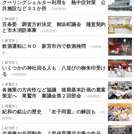
クーリングシェルター利用を 熱中症対策 公
共施設など３１か所
（14時間前）
[ 御浜町 ]
百条委 調査方針決定 御浜町議会 随意契約
と市木消防車庫
（14時間前）
[ 新宮市 ]
飲酒運転にＮＯ 新宮市内で飲酒検問
（14時間
前）
[ 新宮市 ]
いくつかの神社回る人も 八並びの御朱印受け
る
（14時間前）
[ 尾鷲市 ]
各施策の方向性など協議 後期基本計画の素案
策定へ 尾鷲市 審議会第２回部会
（14時間前）
[ 尾鷲市 ]
紀和の鉱山の歴史 「友子同盟」の解説も
（14
時間前）
[ 紀北町 ]
自画像や共同制作 上里保育園児自慢の作品