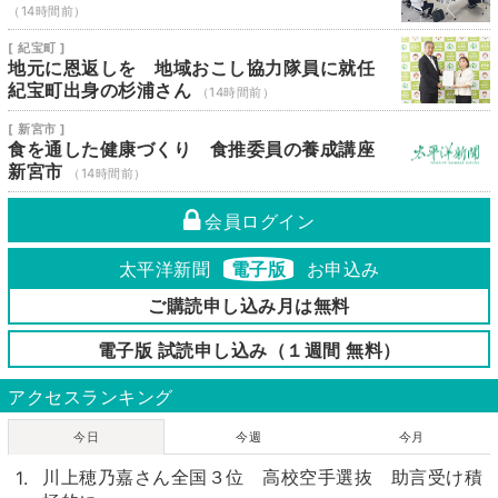
（14時間前）
[ 紀宝町 ]
地元に恩返しを 地域おこし協力隊員に就任
紀宝町出身の杉浦さん
（14時間前）
[ 新宮市 ]
食を通した健康づくり 食推委員の養成講座
新宮市
（14時間前）
会員ログイン
太平洋新聞
電子版
お申込み
ご購読申し込み月は無料
電子版 試読申し込み（１週間 無料）
アクセスランキング
今日
今週
今月
川上穂乃嘉さん全国３位 高校空手選抜 助言受け積