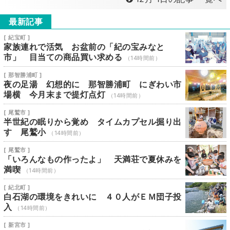
最新記事
[ 紀宝町 ]
家族連れで活気 お盆前の「紀の宝みなと
市」 目当ての商品買い求める
（14時間前）
[ 那智勝浦町 ]
夜の足湯 幻想的に 那智勝浦町 にぎわい市
場横 今月末まで提灯点灯
（14時間前）
[ 尾鷲市 ]
半世紀の眠りから覚め タイムカプセル掘り出
す 尾鷲小
（14時間前）
[ 尾鷲市 ]
「いろんなもの作ったよ」 天満荘で夏休みを
満喫
（14時間前）
[ 紀北町 ]
白石湖の環境をきれいに ４０人がＥＭ団子投
入
（14時間前）
[ 新宮市 ]