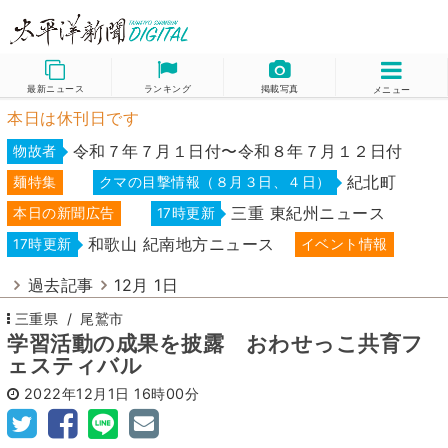
最新ニュース
ランキング
掲載写真
メニュー
本日は休刊日です
令和７年７月１日付〜令和８年７月１２日付
物故者
紀北町
麺特集
クマの目撃情報（８月３日、４日）
三重 東紀州ニュース
本日の新聞広告
17時更新
和歌山 紀南地方ニュース
17時更新
イベント情報
過去記事
12月 1日
三重県
尾鷲市
学習活動の成果を披露 おわせっこ共育フ
ェスティバル
2022年12月1日
16時00分