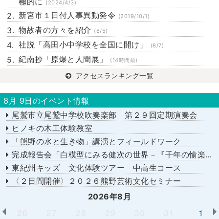
極的に
(2024/4/3)
新宮市１日付人事異動発令
(2019/10/1)
物故者の方々を紹介
(8/5)
社説「高田小中学校を全国に開け」
(8/7)
紀南抄「原爆と人間展」
(14時間前)
アクセスランキング一覧
8月 9日のイベント情報
尾鷲市立尾鷲中学校吹奏楽部 第２９回定期演奏会
ヒノキの木工体験教室
「熊野の水と生き物」講演とフィールドワーク
完成報告会「白模型にみる健次の世界－『千年の愉楽』『奇蹟』より－」
東紀州キッズ 文化体験ツアー 中高生コース
〈２日間開催〉２０２６熊野芸術文化セミナー
2026年8月
26
27
28
29
30
31
1