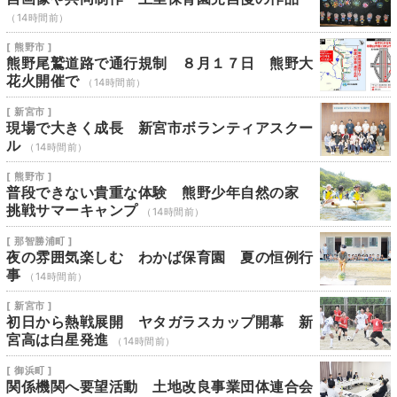
（14時間前）
[ 熊野市 ]
熊野尾鷲道路で通行規制 ８月１７日 熊野大
花火開催で
（14時間前）
[ 新宮市 ]
現場で大きく成長 新宮市ボランティアスクー
ル
（14時間前）
[ 熊野市 ]
普段できない貴重な体験 熊野少年自然の家
挑戦サマーキャンプ
（14時間前）
[ 那智勝浦町 ]
夜の雰囲気楽しむ わかば保育園 夏の恒例行
事
（14時間前）
[ 新宮市 ]
初日から熱戦展開 ヤタガラスカップ開幕 新
宮高は白星発進
（14時間前）
[ 御浜町 ]
関係機関へ要望活動 土地改良事業団体連合会