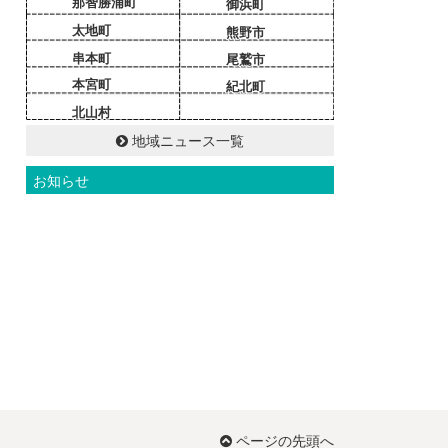
那智勝浦町
御浜町
太地町
熊野市
串本町
尾鷲市
本宮町
紀北町
北山村
地域ニュース一覧
お知らせ
ページの先頭へ