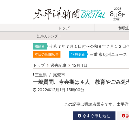
2026
8
8
月
日
土曜日
トップ
和歌
記事カレンダー
令和７年７月１日付〜令和８年７月１２日
物故者
三重 東紀州ニュース
本日の新聞広告
17時更新
トップ
過去記事
12月 1日
三重県
尾鷲市
一般質問、今会期は４人 教育やごみ処
2022年12月1日
16時00分
この記事は購読者限定です。太平洋
今すぐ申し込む