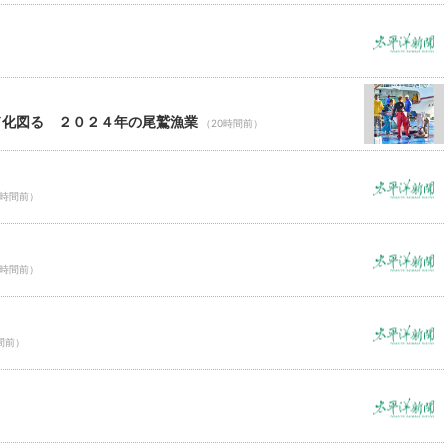
ド化図る ２０２４年の尾鷲漁業
（20時間前）
0時間前）
0時間前）
間前）