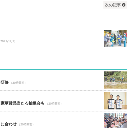
次の記事
2022/12/1）
季研修
（20時間前）
 豪華賞品当たる抽選会も
（20時間前）
ャに合わせ
（20時間前）