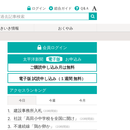
ログイン
総合ガイド
Ｑ&Ａ
いきいき情報
おくやみ
会員ログイン
太平洋新聞
電子版
お申込み
ご購読申し込み月は無料
電子版 試読申し込み（１週間 無料）
アクセスランキング
今日
今週
今月
建設事務所入札
(20時間前)
社説「高田小中学校を全国に開け」
(20時間前)
不連続線「鶏か卵か」
(20時間前)