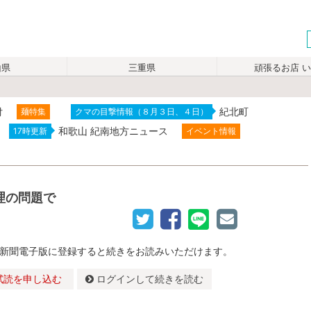
山県
三重県
頑張るお店 
付
紀北町
麺特集
クマの目撃情報（８月３日、４日）
和歌山 紀南地方ニュース
17時更新
イベント情報
理の問題で
新聞電子版に登録すると続きをお読みいただけます。
試読を申し込む
ログインして続きを読む