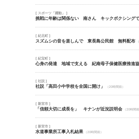
[ スポーツ「躍動」 ]
挑戦に年齢は関係ない 南さん キックボクシング
[ 紀北町 ]
スズムシの音を楽しんで 東長島公民館 無料配布
（
[ 紀宝町 ]
心身の発達 地域で支える 紀南母子保健医療推進
[ 社説 ]
社説「高田小中学校を全国に開け」
（20時間前）
[ 新宮市 ]
「信頼大切に成長を」 キナンが近況説明会
（20時間
[ 新宮市 ]
水道事業所工事入札結果
（20時間前）