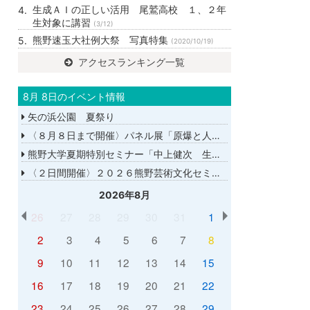
生成ＡＩの正しい活用 尾鷲高校 １、２年
生対象に講習
(3/12)
熊野速玉大社例大祭 写真特集
(2020/10/19)
アクセスランキング一覧
8月 8日のイベント情報
矢の浜公園 夏祭り
〈８月８日まで開催〉パネル展「原爆と人間展」
熊野大学夏期特別セミナー「中上健次 生誕８０年－時代へのまなざし－」
〈２日間開催〉２０２６熊野芸術文化セミナー
2026年8月
26
27
28
29
30
31
1
2
3
4
5
6
7
8
9
10
11
12
13
14
15
16
17
18
19
20
21
22
23
24
25
26
27
28
29