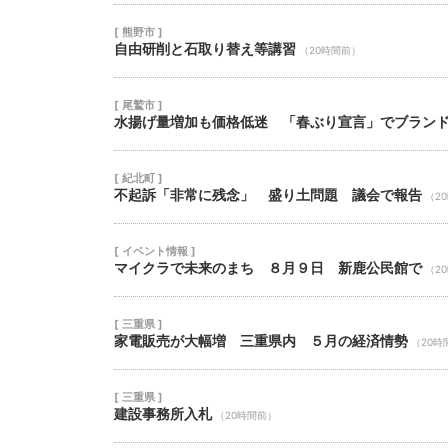
[ 熊野市 ]
自由研削と石取り替え等講習
（20時間前）
[ 尾鷲市 ]
水揚げ量増加も価格低迷 「春ぶり宣言」でブラン
[ 紀北町 ]
不起訴「非常に残念」 盛り土問題 議会で報告
（2
[ イベント情報 ]
マイクラで未来のまち ８月９日 新鹿公民館で
（2
[ 三重県 ]
家電販売が大幅増 三重県内 ５月の経済情勢
（20時
[ 三重県 ]
建設事務所入札
（20時間前）