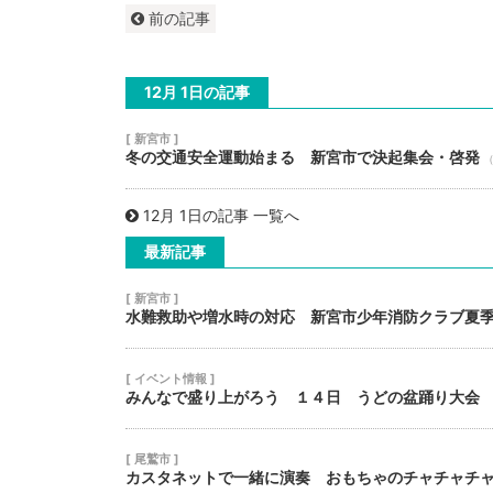
前の記事
12月 1日の記事
[ 新宮市 ]
冬の交通安全運動始まる 新宮市で決起集会・啓発
（
12月 1日の記事 一覧へ
最新記事
[ 新宮市 ]
水難救助や増水時の対応 新宮市少年消防クラブ夏
[ イベント情報 ]
みんなで盛り上がろう １４日 うどの盆踊り大会
[ 尾鷲市 ]
カスタネットで一緒に演奏 おもちゃのチャチャチ