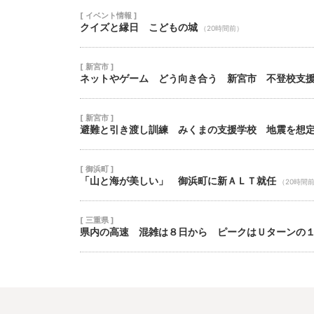
[ イベント情報 ]
クイズと縁日 こどもの城
（20時間前）
[ 新宮市 ]
ネットやゲーム どう向き合う 新宮市 不登校支
[ 新宮市 ]
避難と引き渡し訓練 みくまの支援学校 地震を想
[ 御浜町 ]
「山と海が美しい」 御浜町に新ＡＬＴ就任
（20時間
[ 三重県 ]
県内の高速 混雑は８日から ピークはＵターンの