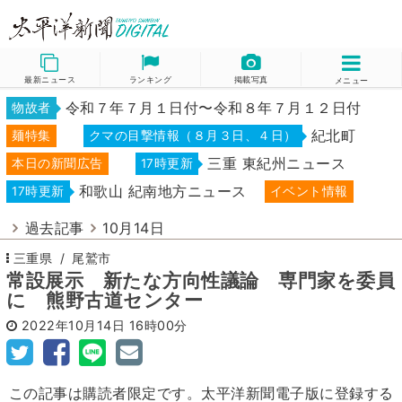
最新ニュース
ランキング
掲載写真
メニュー
令和７年７月１日付〜令和８年７月１２日付
物故者
紀北町
麺特集
クマの目撃情報（８月３日、４日）
三重 東紀州ニュース
本日の新聞広告
17時更新
和歌山 紀南地方ニュース
17時更新
イベント情報
過去記事
10月14日
三重県
尾鷲市
常設展示 新たな方向性議論 専門家を委員
に 熊野古道センター
2022年10月14日
16時00分
この記事は購読者限定です。太平洋新聞電子版に登録する