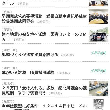
クール
（3時間前）
[ 広域 ]
早期完成求め要望活動 近畿自動車道紀勢線建
設促進期成同盟会
（3時間前）
[ 新宮市 ]
熊本地震の被災地へ派遣 医療センターのＤＭ
ＡＴ
（3時間前）
[ 和歌山県 ]
地域づくり促進支援員を設ける
（3時間前）
[ 和歌山県 ]
障がい者対象 職員採用試験
（3時間前）
[ 紀北町 ]
２５万円「受け入れる」多数 紀北町議会の議
員報酬 挙手で賛否問う
（3時間前）
[ 尾鷲市 ]
今年は観望に好条件 １２～１４日未明 ペル