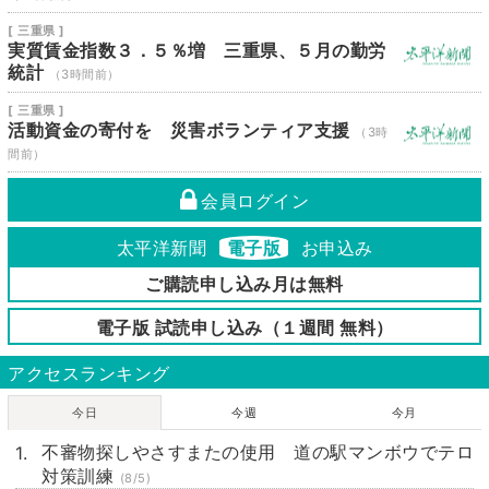
[ 三重県 ]
実質賃金指数３．５％増 三重県、５月の勤労
統計
（3時間前）
[ 三重県 ]
活動資金の寄付を 災害ボランティア支援
（3時
間前）
会員ログイン
太平洋新聞
電子版
お申込み
ご購読申し込み月は無料
電子版 試読申し込み（１週間 無料）
アクセスランキング
今日
今週
今月
不審物探しやさすまたの使用 道の駅マンボウでテロ
対策訓練
(8/5)