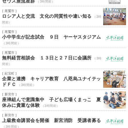
セウス座流星群
（3時間前）
[ 尾鷲市 ]
ロシア人と交流 文化の同質性や違い知る
（3時
間前）
[ 尾鷲市 ]
小中学生が記念試合 ９日 ヤーヤスタジアム
（3時間前）
[ 尾鷲市 ]
無料経営相談会 １３日と２７日に会議所
（3時
間前）
[ 紀宝町 ]
企業と連携 キャリア教育 八咫烏ユナイテッ
ドＦＣ
（3時間前）
[ 新宮市 ]
座禅組んで意識集中 子ども広場くまっこ 夏
休みに貴重な体験
（3時間前）
[ 新宮市 ]
上級救命講習会を開催 新宮消防 受講者募る
（3時間前）