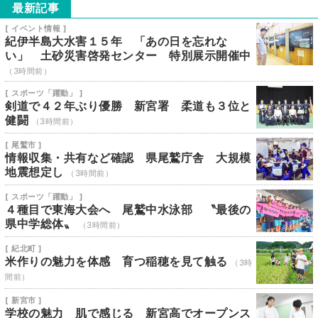
最新記事
[ イベント情報 ]
紀伊半島大水害１５年 「あの日を忘れな
い」 土砂災害啓発センター 特別展示開催中
（3時間前）
[ スポーツ「躍動」 ]
剣道で４２年ぶり優勝 新宮署 柔道も３位と
健闘
（3時間前）
[ 尾鷲市 ]
情報収集・共有など確認 県尾鷲庁舎 大規模
地震想定し
（3時間前）
[ スポーツ「躍動」 ]
４種目で東海大会へ 尾鷲中水泳部 〝最後の
県中学総体〟
（3時間前）
[ 紀北町 ]
米作りの魅力を体感 育つ稲穂を見て触る
（3時
間前）
[ 新宮市 ]
学校の魅力 肌で感じる 新宮高でオープンス