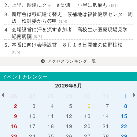
上里、船津にクマ 紀北町 小屋に爪痕も
(8/5)
新庁舎は移転建て替え 候補地は福祉健康センター周
辺 検討委から答申
(8/4)
会場設営に汗を流す参加者 高校生が医療現場見学
紀南病院
(8/5)
本番に向け会場設営 ８月１６日開催の佐野柱松
(8/5)
アクセスランキング一覧
イベントカレンダー
2026年8月
26
27
28
29
30
31
1
2
3
4
5
6
7
8
9
10
11
12
13
14
15
16
17
18
19
20
21
22
23
24
25
26
27
28
29