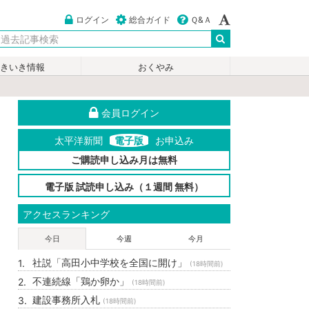
ログイン
総合ガイド
Ｑ&Ａ
いきいき情報
おくやみ
会員ログイン
太平洋新聞
電子版
お申込み
ご購読申し込み月は無料
電子版 試読申し込み（１週間 無料）
アクセスランキング
今日
今週
今月
社説「高田小中学校を全国に開け」
(18時間前)
不連続線「鶏か卵か」
(18時間前)
建設事務所入札
(18時間前)