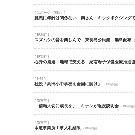
[ スポーツ「躍動」 ]
挑戦に年齢は関係ない 南さん キックボクシング
[ 紀北町 ]
スズムシの音を楽しんで 東長島公民館 無料配布
（
[ 紀宝町 ]
心身の発達 地域で支える 紀南母子保健医療推進
[ 社説 ]
社説「高田小中学校を全国に開け」
（18時間前）
[ 新宮市 ]
「信頼大切に成長を」 キナンが近況説明会
（18時間
[ 新宮市 ]
水道事業所工事入札結果
（18時間前）