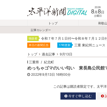
2026
8
8
月
日
土曜日
トップ
和歌
記事カレンダー
令和７年７月１日付〜令和８年７月１２日
物故者
三重 東紀州ニュース
本日の新聞広告
17時更新
トップ
過去記事
9月13日
三重県
紀北町
めっちゃゴマのいい匂い 東長島公民館
2022年9月13日
16時00分
この記事は購読者限定です。太平洋
今すぐ申し込む