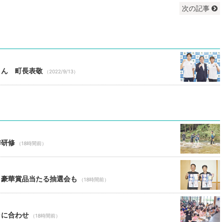
次の記事
さん 町長表敬
（2022/9/13）
季研修
（18時間前）
 豪華賞品当たる抽選会も
（18時間前）
ャに合わせ
（18時間前）