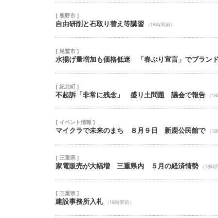
[ 熊野市 ]
自由研削と石取り替え等講習
（18時間前）
[ 尾鷲市 ]
水揚げ量増加も価格低迷 「春ぶり宣言」でブラン
[ 紀北町 ]
不起訴「非常に残念」 盛り土問題 議会で報告
（1
[ イベント情報 ]
マイクラで未来のまち ８月９日 新鹿公民館で
（1
[ 三重県 ]
家電販売が大幅増 三重県内 ５月の経済情勢
（18時
[ 三重県 ]
建設事務所入札
（18時間前）