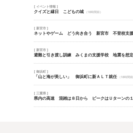
[ イベント情報 ]
クイズと縁日 こどもの城
（18時間前）
[ 新宮市 ]
ネットやゲーム どう向き合う 新宮市 不登校支
[ 新宮市 ]
避難と引き渡し訓練 みくまの支援学校 地震を想
[ 御浜町 ]
「山と海が美しい」 御浜町に新ＡＬＴ就任
（18時間
[ 三重県 ]
県内の高速 混雑は８日から ピークはＵターンの