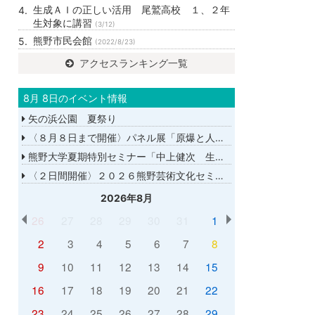
生成ＡＩの正しい活用 尾鷲高校 １、２年
生対象に講習
(3/12)
熊野市民会館
(2022/8/23)
アクセスランキング一覧
8月 8日のイベント情報
矢の浜公園 夏祭り
〈８月８日まで開催〉パネル展「原爆と人間展」
熊野大学夏期特別セミナー「中上健次 生誕８０年－時代へのまなざし－」
〈２日間開催〉２０２６熊野芸術文化セミナー
2026年8月
26
27
28
29
30
31
1
2
3
4
5
6
7
8
9
10
11
12
13
14
15
16
17
18
19
20
21
22
23
24
25
26
27
28
29