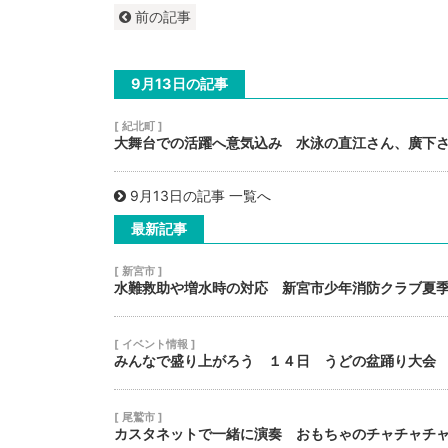
前の記事
9月13日の記事
[ 紀北町 ]
大舞台での活躍へ意気込み 水泳の直江さん、廣下
9月13日の記事 一覧へ
最新記事
[ 新宮市 ]
水難救助や増水時の対応 新宮市少年消防クラブ夏
[ イベント情報 ]
みんなで盛り上がろう １４日 うどの盆踊り大会
[ 尾鷲市 ]
カスタネットで一緒に演奏 おもちゃのチャチャチ