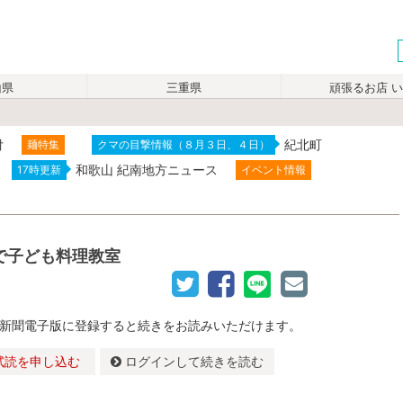
山県
三重県
頑張るお店 
付
紀北町
麺特集
クマの目撃情報（８月３日、４日）
和歌山 紀南地方ニュース
17時更新
イベント情報
で子ども料理教室
新聞電子版に登録すると続きをお読みいただけます。
試読を申し込む
ログインして続きを読む