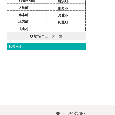
那智勝浦町
御浜町
太地町
熊野市
串本町
尾鷲市
本宮町
紀北町
北山村
地域ニュース一覧
お知らせ
ページの先頭へ