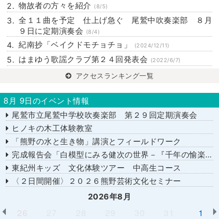
物故者の方々を紹介
(8/5)
全１１曲を予定 仕上げ急ぐ 尾鷲中吹奏楽部 ８月
９日に定期演奏会
(8/4)
紀南抄「ベイクドモチョチョ」
(2024/12/11)
はまゆう歌謡クラブ第２４回発表会
(2022/6/7)
アクセスランキング一覧
8月 9日のイベント情報
尾鷲市立尾鷲中学校吹奏楽部 第２９回定期演奏会
ヒノキの木工体験教室
「熊野の水と生き物」講演とフィールドワーク
完成報告会「白模型にみる健次の世界－『千年の愉楽』『奇蹟』より－」
東紀州キッズ 文化体験ツアー 中高生コース
〈２日間開催〉２０２６熊野芸術文化セミナー
2026年8月
26
27
28
29
30
31
1