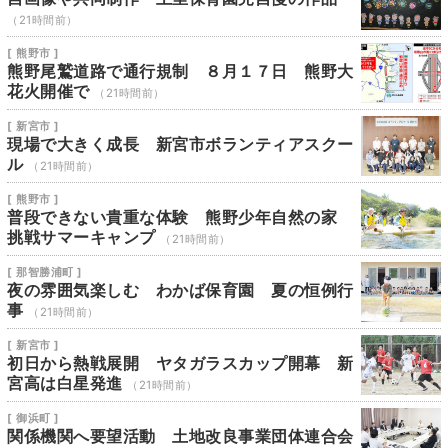
（21時間前）
[ 熊野市 ]
熊野尾鷲道路で通行規制 ８月１７日 熊野大
花火開催で
（21時間前）
[ 新宮市 ]
現場で大きく成長 新宮市ボランティアスクー
ル
（21時間前）
[ 熊野市 ]
普段できない貴重な体験 熊野少年自然の家
挑戦サマーキャンプ
（21時間前）
[ 那智勝浦町 ]
夜の雰囲気楽しむ わかば保育園 夏の恒例行
事
（21時間前）
[ 新宮市 ]
初日から熱戦展開 ヤタガラスカップ開幕 新
宮高は白星発進
（21時間前）
[ 御浜町 ]
関係機関へ要望活動 土地改良事業団体連合会