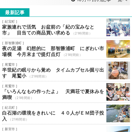
最新記事
[ 紀宝町 ]
家族連れで活気 お盆前の「紀の宝みなと
市」 目当ての商品買い求める
（21時間前）
[ 那智勝浦町 ]
夜の足湯 幻想的に 那智勝浦町 にぎわい市
場横 今月末まで提灯点灯
（21時間前）
[ 尾鷲市 ]
半世紀の眠りから覚め タイムカプセル掘り出
す 尾鷲小
（21時間前）
[ 尾鷲市 ]
「いろんなもの作ったよ」 天満荘で夏休みを
満喫
（21時間前）
[ 紀北町 ]
白石湖の環境をきれいに ４０人がＥＭ団子投
入
（21時間前）
[ 新宮市 ]