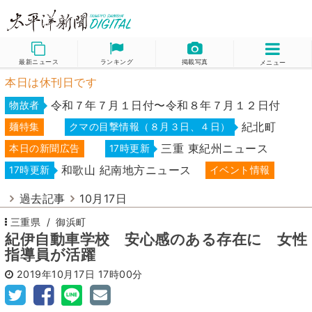
最新ニュース
ランキング
掲載写真
メニュー
本日は休刊日です
令和７年７月１日付〜令和８年７月１２日付
物故者
紀北町
麺特集
クマの目撃情報（８月３日、４日）
三重 東紀州ニュース
本日の新聞広告
17時更新
和歌山 紀南地方ニュース
17時更新
イベント情報
過去記事
10月17日
三重県
御浜町
紀伊自動車学校 安心感のある存在に 女性
指導員が活躍
2019年10月17日
17時00分