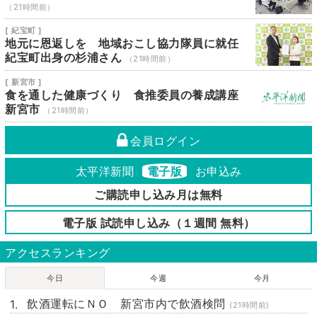
（21時間前）
[ 紀宝町 ]
地元に恩返しを 地域おこし協力隊員に就任
紀宝町出身の杉浦さん
（21時間前）
[ 新宮市 ]
食を通した健康づくり 食推委員の養成講座
新宮市
（21時間前）
会員ログイン
太平洋新聞
電子版
お申込み
ご購読申し込み月は無料
電子版 試読申し込み（１週間 無料）
アクセスランキング
今日
今週
今月
飲酒運転にＮＯ 新宮市内で飲酒検問
(21時間前)