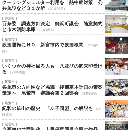
クーリングシェルター利用を 熱中症対策 公
共施設など３１か所
（21時間前）
[ 御浜町 ]
百条委 調査方針決定 御浜町議会 随意契約
と市木消防車庫
（21時間前）
[ 新宮市 ]
飲酒運転にＮＯ 新宮市内で飲酒検問
（21時間
前）
[ 新宮市 ]
いくつかの神社回る人も 八並びの御朱印受け
る
（21時間前）
[ 尾鷲市 ]
各施策の方向性など協議 後期基本計画の素案
策定へ 尾鷲市 審議会第２回部会
（21時間前）
[ 尾鷲市 ]
紀和の鉱山の歴史 「友子同盟」の解説も
（21
時間前）
[ 紀北町 ]
自画像や共同制作 上里保育園児自慢の作品