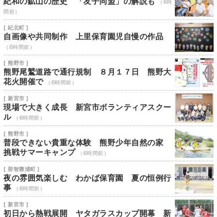
紀和の鉱山の歴史 「友子同盟」の解説も
（6時
間前）
[ 紀北町 ]
自画像や共同制作 上里保育園児自慢の作品
（6時間前）
[ 熊野市 ]
熊野尾鷲道路で通行規制 ８月１７日 熊野大
花火開催で
（6時間前）
[ 新宮市 ]
現場で大きく成長 新宮市ボランティアスクー
ル
（6時間前）
[ 熊野市 ]
普段できない貴重な体験 熊野少年自然の家
挑戦サマーキャンプ
（6時間前）
[ 那智勝浦町 ]
夜の雰囲気楽しむ わかば保育園 夏の恒例行
事
（6時間前）
[ 新宮市 ]
初日から熱戦展開 ヤタガラスカップ開幕 新