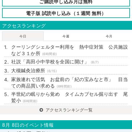
ご購読申し込み月は無料
電子版 試読申し込み（１週間 無料）
アクセスランキング
今日
今週
今月
クーリングシェルター利用を 熱中症対策 公共施設
など３１か所
(6時間前)
社説「高田小中学校を全国に開け」
(8/7)
大槻鍼灸治療所
(6/15)
家族連れで活気 お盆前の「紀の宝みなと市」 目当
ての商品買い求める
(6時間前)
半世紀の眠りから覚め タイムカプセル掘り出す 尾
鷲小
(6時間前)
アクセスランキング一覧
8月 8日のイベント情報