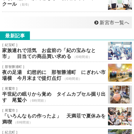
クール
（8/6）
新宮市一覧へ
最新記事
[ 紀宝町 ]
家族連れで活気 お盆前の「紀の宝みなと
市」 目当ての商品買い求める
（6時間前）
[ 那智勝浦町 ]
夜の足湯 幻想的に 那智勝浦町 にぎわい市
場横 今月末まで提灯点灯
（6時間前）
[ 尾鷲市 ]
半世紀の眠りから覚め タイムカプセル掘り出
す 尾鷲小
（6時間前）
[ 尾鷲市 ]
「いろんなもの作ったよ」 天満荘で夏休みを
満喫
（6時間前）
[ 紀北町 ]