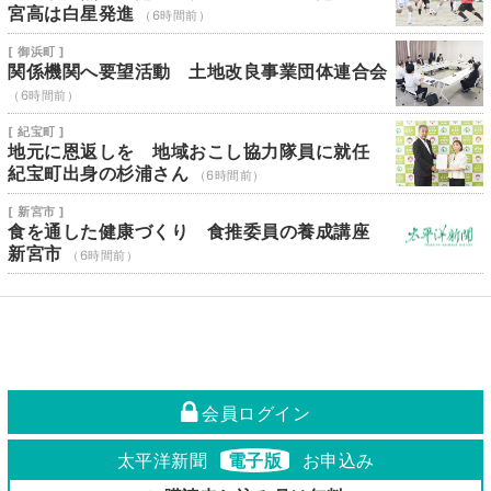
宮高は白星発進
（6時間前）
[ 御浜町 ]
関係機関へ要望活動 土地改良事業団体連合会
（6時間前）
[ 紀宝町 ]
地元に恩返しを 地域おこし協力隊員に就任
紀宝町出身の杉浦さん
（6時間前）
[ 新宮市 ]
食を通した健康づくり 食推委員の養成講座
新宮市
（6時間前）
会員ログイン
太平洋新聞
電子版
お申込み