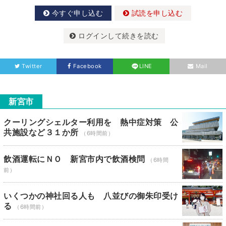
今すぐ申し込む
試読を申し込む
ログインして続きを読む
Twitter
Facebook
LINE
Mail
新宮市
クーリングシェルター利用を 熱中症対策 公
共施設など３１か所
（6時間前）
飲酒運転にＮＯ 新宮市内で飲酒検問
（6時間
前）
いくつかの神社回る人も 八並びの御朱印受け
る
（6時間前）