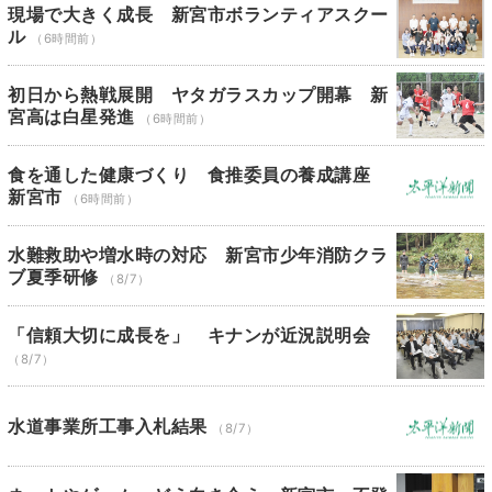
現場で大きく成長 新宮市ボランティアスクー
ル
（6時間前）
初日から熱戦展開 ヤタガラスカップ開幕 新
宮高は白星発進
（6時間前）
食を通した健康づくり 食推委員の養成講座
新宮市
（6時間前）
水難救助や増水時の対応 新宮市少年消防クラ
ブ夏季研修
（8/7）
「信頼大切に成長を」 キナンが近況説明会
（8/7）
水道事業所工事入札結果
（8/7）