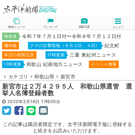
最新ニュース
ランキング
掲載写真
メニュー
令和７年７月１日付〜令和８年７月１２日付
物故者
紀北町
麺特集
クマの目撃情報（８月３日、４日）
三重 東紀州ニュース
本日の新聞広告
17時更新
和歌山 紀南地方ニュース
17時更新
イベント情報
カテゴリ
和歌山県
新宮市
新宮市は２万４２９５人 和歌山県選管 選
挙人名簿登録者数
2020年3月16日
17時00分
この記事は購読者限定です。太平洋新聞電子版に登録する
と続きをお読みいただけます。