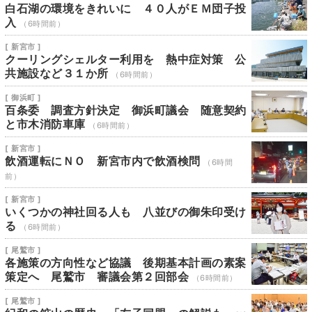
白石湖の環境をきれいに ４０人がＥＭ団子投
入
（6時間前）
[ 新宮市 ]
クーリングシェルター利用を 熱中症対策 公
共施設など３１か所
（6時間前）
[ 御浜町 ]
百条委 調査方針決定 御浜町議会 随意契約
と市木消防車庫
（6時間前）
[ 新宮市 ]
飲酒運転にＮＯ 新宮市内で飲酒検問
（6時間
前）
[ 新宮市 ]
いくつかの神社回る人も 八並びの御朱印受け
る
（6時間前）
[ 尾鷲市 ]
各施策の方向性など協議 後期基本計画の素案
策定へ 尾鷲市 審議会第２回部会
（6時間前）
[ 尾鷲市 ]