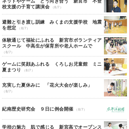
ネットやゲーム どう向き合う 新宮市 不登
校支援の子育て講演会
（8/7）
避難と引き渡し訓練 みくまの支援学校 地震
を想定
（8/7）
体験通じて福祉にふれる 新宮市ボランティア
スクール 中高生が保育所や老人ホームで
（8/7）
ゲームに笑顔あふれる くろしお児童館 ミニ
夏まつり
（8/7）
充実した夏休みに 「花火大会が楽しみ」
（8/7）
紀南歴史研究会 ９日に例会開催
（8/7）
学校の魅力 肌で感じる 新宮高でオープンス