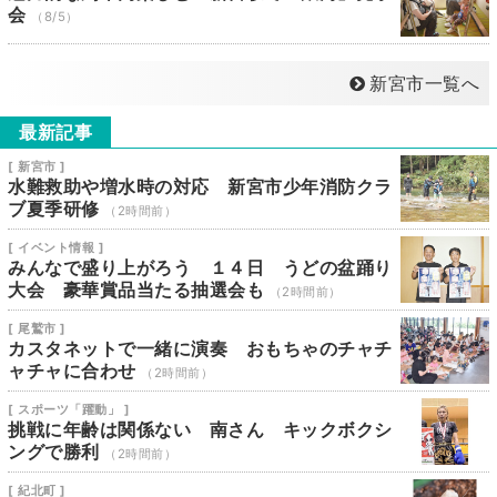
会
（8/5）
新宮市一覧へ
最新記事
[ 新宮市 ]
水難救助や増水時の対応 新宮市少年消防クラ
ブ夏季研修
（2時間前）
[ イベント情報 ]
みんなで盛り上がろう １４日 うどの盆踊り
大会 豪華賞品当たる抽選会も
（2時間前）
[ 尾鷲市 ]
カスタネットで一緒に演奏 おもちゃのチャチ
ャチャに合わせ
（2時間前）
[ スポーツ「躍動」 ]
挑戦に年齢は関係ない 南さん キックボクシ
ングで勝利
（2時間前）
[ 紀北町 ]