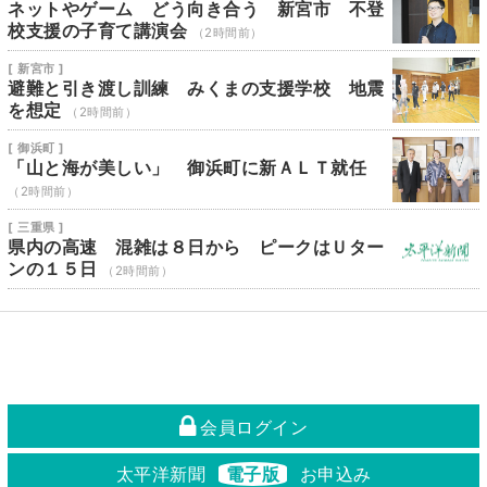
ネットやゲーム どう向き合う 新宮市 不登
校支援の子育て講演会
（2時間前）
[ 新宮市 ]
避難と引き渡し訓練 みくまの支援学校 地震
を想定
（2時間前）
[ 御浜町 ]
「山と海が美しい」 御浜町に新ＡＬＴ就任
（2時間前）
[ 三重県 ]
県内の高速 混雑は８日から ピークはＵター
ンの１５日
（2時間前）
会員ログイン
太平洋新聞
電子版
お申込み