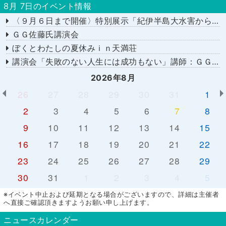
8月 7日のイベント情報
〈９月６日まで開催〉特別展示「紀伊半島大水害から１５年－あの日を忘れない－」
ＧＧ佐藤氏講演会
ぼくとわたしの夏休みｉｎ天満荘
講演会「失敗のない人生には成功もない」講師：ＧＧ佐藤さん
2026年8月
26
27
28
29
30
31
1
2
3
4
5
6
7
8
9
10
11
12
13
14
15
16
17
18
19
20
21
22
23
24
25
26
27
28
29
30
31
1
2
3
4
5
※イベント中止および延期となる場合がございますので、詳細は主催者
へ直接ご確認頂きますようお願い申し上げます。
ニュースカレンダー