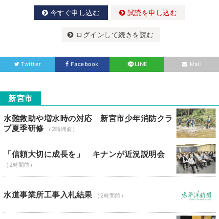
今すぐ申し込む
試読を申し込む
ログインして続きを読む
Twitter
Facebook
LINE
Mail
新宮市
水難救助や増水時の対応 新宮市少年消防クラ
ブ夏季研修
（2時間前）
「信頼大切に成長を」 キナンが近況説明会
（2時間前）
水道事業所工事入札結果
（2時間前）