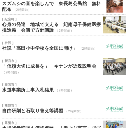
スズムシの音を楽しんで 東長島公民館 無料
配布
（2時間前）
[ 紀宝町 ]
心身の発達 地域で支える 紀南母子保健医療
推進協 会議で方針議論
（2時間前）
[ 社説 ]
社説「高田小中学校を全国に開け」
（2時間前）
[ 新宮市 ]
「信頼大切に成長を」 キナンが近況説明会
（2時間前）
[ 新宮市 ]
水道事業所工事入札結果
（2時間前）
[ 熊野市 ]
自由研削と石取り替え等講習
（2時間前）
[ 尾鷲市 ]