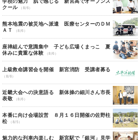
学校の魅力 肌で感じる 新宮高でオープンス
クール
（8/6）
熊本地震の被災地へ派遣 医療センターのＤＭ
ＡＴ
（8/6）
座禅組んで意識集中 子ども広場くまっこ 夏
休みに貴重な体験
（8/6）
上級救命講習会を開催 新宮消防 受講者募る
（8/6）
近畿大会への決意語る 新体操の細川さん市長
表敬
（8/6）
本番に向け会場設営 ８月１６日開催の佐野柱
松
（8/5）
魅力的な列車内楽しむ 新宮駅で「銀河」見学