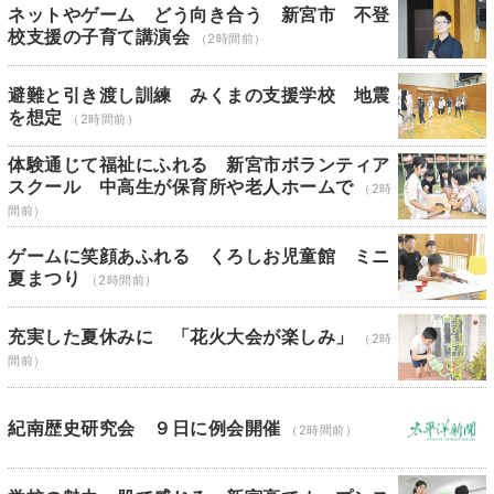
ネットやゲーム どう向き合う 新宮市 不登
校支援の子育て講演会
（2時間前）
避難と引き渡し訓練 みくまの支援学校 地震
を想定
（2時間前）
体験通じて福祉にふれる 新宮市ボランティア
スクール 中高生が保育所や老人ホームで
（2時
間前）
ゲームに笑顔あふれる くろしお児童館 ミニ
夏まつり
（2時間前）
充実した夏休みに 「花火大会が楽しみ」
（2時
間前）
紀南歴史研究会 ９日に例会開催
（2時間前）