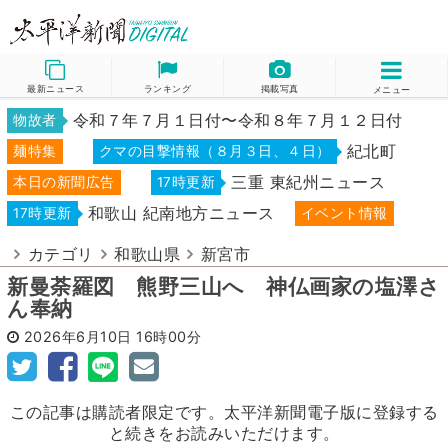
最新ニュース
ランキング
掲載写真
メニュー
令和７年７月１日付〜令和８年７月１２日付
物故者
紀北町
麺特集
クマの目撃情報（８月３日、４日）
三重 東紀州ニュース
本日の新聞広告
17時更新
和歌山 紀南地方ニュース
17時更新
イベント情報
カテゴリ
和歌山県
新宮市
新曼荼羅図 熊野三山へ 神仏画家の塩澤さ
ん奉納
2026年6月10日
16時00分
この記事は購読者限定です。太平洋新聞電子版に登録する
と続きをお読みいただけます。