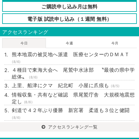
ご購読申し込み月は無料
電子版 試読申し込み（１週間 無料）
アクセスランキング
今日
今週
今月
熊本地震の被災地へ派遣 医療センターのＤＭＡＴ
(8/6)
４種目で東海大会へ 尾鷲中水泳部 〝最後の県中学
総体〟
(8/6)
上里、船津にクマ 紀北町 小屋に爪痕も
(8/5)
情報収集・共有など確認 県尾鷲庁舎 大規模地震想
定し
(8/6)
剣道で４２年ぶり優勝 新宮署 柔道も３位と健闘
(8/6)
アクセスランキング一覧