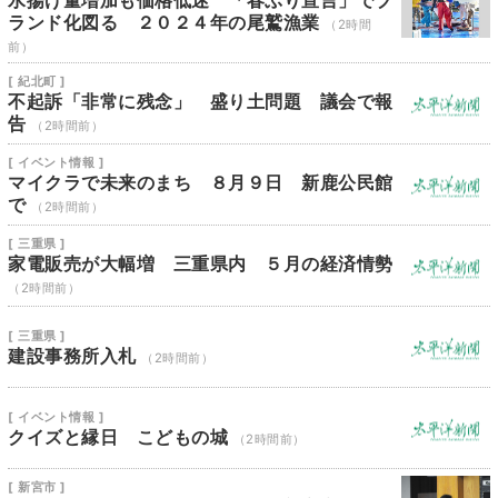
水揚げ量増加も価格低迷 「春ぶり宣言」でブ
ランド化図る ２０２４年の尾鷲漁業
（2時間
前）
[ 紀北町 ]
不起訴「非常に残念」 盛り土問題 議会で報
告
（2時間前）
[ イベント情報 ]
マイクラで未来のまち ８月９日 新鹿公民館
で
（2時間前）
[ 三重県 ]
家電販売が大幅増 三重県内 ５月の経済情勢
（2時間前）
[ 三重県 ]
建設事務所入札
（2時間前）
[ イベント情報 ]
クイズと縁日 こどもの城
（2時間前）
[ 新宮市 ]