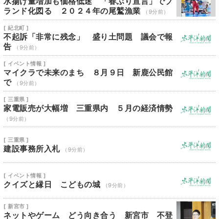
水揚げ量増加も価格低迷 「春ぶり宣言」でブ
ランド化図る ２０２４年の尾鷲漁業
（9分前）
[ 紀北町 ]
不起訴「非常に残念」 盛り土問題 議会で報
告
（9分前）
[ イベント情報 ]
マイクラで未来のまち ８月９日 新鹿公民館
で
（9分前）
[ 三重県 ]
家電販売が大幅増 三重県内 ５月の経済情勢
（9分前）
[ 三重県 ]
建設事務所入札
（9分前）
[ イベント情報 ]
クイズと縁日 こどもの城
（9分前）
[ 新宮市 ]
ネットやゲーム どう向き合う 新宮市 不登