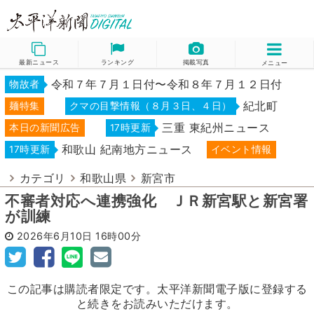
最新ニュース
ランキング
掲載写真
メニュー
令和７年７月１日付〜令和８年７月１２日付
物故者
紀北町
麺特集
クマの目撃情報（８月３日、４日）
三重 東紀州ニュース
本日の新聞広告
17時更新
和歌山 紀南地方ニュース
17時更新
イベント情報
カテゴリ
和歌山県
新宮市
不審者対応へ連携強化 ＪＲ新宮駅と新宮署
が訓練
2026年6月10日
16時00分
この記事は購読者限定です。太平洋新聞電子版に登録する
と続きをお読みいただけます。