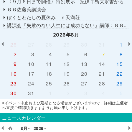
〈９月６日まで開催〉特別展示「紀伊半島大水害から１５年－あの日を忘れない－」
ＧＧ佐藤氏講演会
ぼくとわたしの夏休みｉｎ天満荘
講演会「失敗のない人生には成功もない」講師：ＧＧ佐藤さん
2026年8月
26
27
28
29
30
31
1
2
3
4
5
6
7
8
9
10
11
12
13
14
15
16
17
18
19
20
21
22
23
24
25
26
27
28
29
30
31
1
2
3
4
5
※イベント中止および延期となる場合がございますので、詳細は主催者
へ直接ご確認頂きますようお願い申し上げます。
ニュースカレンダー
8月
2026