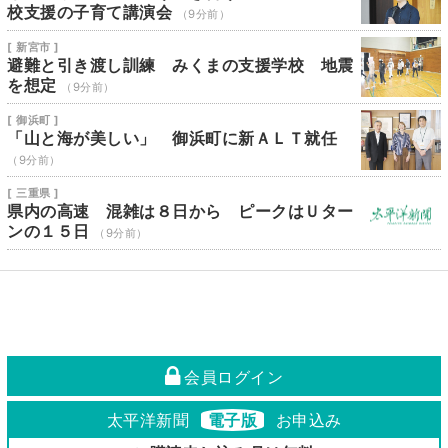
校支援の子育て講演会
（9分前）
[ 新宮市 ]
避難と引き渡し訓練 みくまの支援学校 地震
を想定
（9分前）
[ 御浜町 ]
「山と海が美しい」 御浜町に新ＡＬＴ就任
（9分前）
[ 三重県 ]
県内の高速 混雑は８日から ピークはＵター
ンの１５日
（9分前）
会員ログイン
太平洋新聞
電子版
お申込み