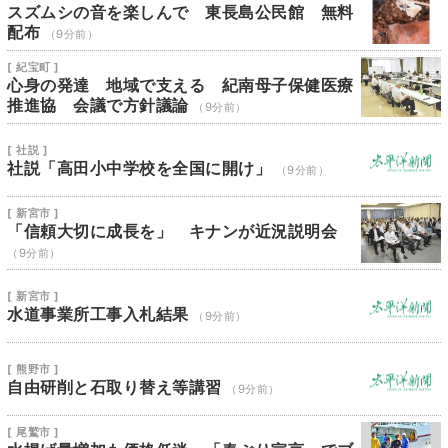
スズムシの音を楽しんで 東長島公民館 無料
配布
（9分前）
[ 紀宝町 ]
心身の発達 地域で支える 紀南母子保健医療
推進協 会議で方針議論
（9分前）
[ 社説 ]
社説「高田小中学校を全国に開け」
（9分前）
[ 新宮市 ]
「信頼大切に成長を」 キナンが近況説明会
（9分前）
[ 新宮市 ]
水道事業所工事入札結果
（9分前）
[ 熊野市 ]
自由研削と石取り替え等講習
（9分前）
[ 尾鷲市 ]