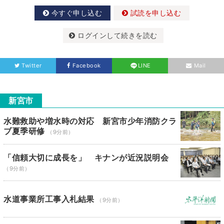
今すぐ申し込む
試読を申し込む
ログインして続きを読む
Twitter
Facebook
LINE
Mail
新宮市
水難救助や増水時の対応 新宮市少年消防クラ
ブ夏季研修
（9分前）
「信頼大切に成長を」 キナンが近況説明会
（9分前）
水道事業所工事入札結果
（9分前）