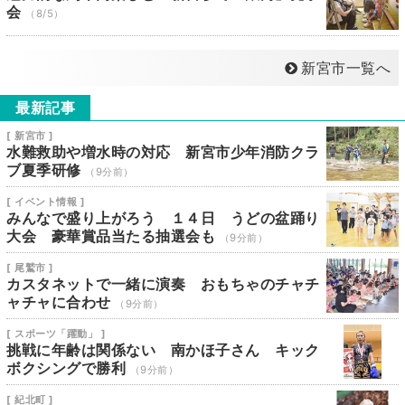
会
（8/5）
新宮市一覧へ
最新記事
[ 新宮市 ]
水難救助や増水時の対応 新宮市少年消防クラ
ブ夏季研修
（9分前）
[ イベント情報 ]
みんなで盛り上がろう １４日 うどの盆踊り
大会 豪華賞品当たる抽選会も
（9分前）
[ 尾鷲市 ]
カスタネットで一緒に演奏 おもちゃのチャチ
ャチャに合わせ
（9分前）
[ スポーツ「躍動」 ]
挑戦に年齢は関係ない 南かほ子さん キック
ボクシングで勝利
（9分前）
[ 紀北町 ]