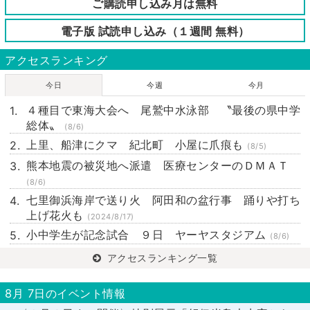
ご購読申し込み月は無料
電子版 試読申し込み（１週間 無料）
アクセスランキング
今日
今週
今月
４種目で東海大会へ 尾鷲中水泳部 〝最後の県中学
総体〟
(8/6)
上里、船津にクマ 紀北町 小屋に爪痕も
(8/5)
熊本地震の被災地へ派遣 医療センターのＤＭＡＴ
(8/6)
七里御浜海岸で送り火 阿田和の盆行事 踊りや打ち
上げ花火も
(2024/8/17)
小中学生が記念試合 ９日 ヤーヤスタジアム
(8/6)
アクセスランキング一覧
8月 7日のイベント情報