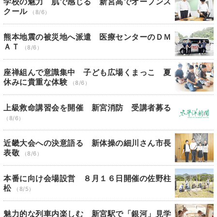
学校の魅力 肌で感じる 新宮高でオープンス
クール
（8/6）
熊本地震の被災地へ派遣 医療センターのＤＭ
ＡＴ
（8/6）
座禅組んで意識集中 子ども広場くまっこ 夏
休みに貴重な体験
（8/6）
上級救命講習会を開催 新宮消防 受講者募る
（8/6）
近畿大会への決意語る 新体操の細川さん市長
表敬
（8/6）
本番に向け会場設営 ８月１６日開催の佐野柱
松
（8/5）
魅力的な列車内楽しむ 新宮駅で「銀河」見学