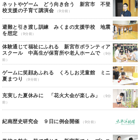
ネットやゲーム どう向き合う 新宮市 不登
校支援の子育て講演会
（9分前）
避難と引き渡し訓練 みくまの支援学校 地震
を想定
（9分前）
体験通じて福祉にふれる 新宮市ボランティア
スクール 中高生が保育所や老人ホームで
（9分
前）
ゲームに笑顔あふれる くろしお児童館 ミニ
夏まつり
（9分前）
充実した夏休みに 「花火大会が楽しみ」
（9分
前）
紀南歴史研究会 ９日に例会開催
（9分前）