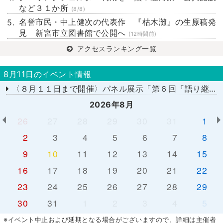
など３１か所
(8/8)
名誉市民・中上健次の代表作 『枯木灘』の生原稿発
見 新宮市立図書館で公開へ
(12時間前)
アクセスランキング一覧
8月11日のイベント情報
〈８月１１日まで開催〉パネル展示「第６回『語り継ぎたい平和への想い』積み上げた証言の記録」
2026年8月
26
27
28
29
30
31
1
2
3
4
5
6
7
8
9
10
11
12
13
14
15
16
17
18
19
20
21
22
23
24
25
26
27
28
29
30
31
1
2
3
4
5
※イベント中止および延期となる場合がございますので、詳細は主催者