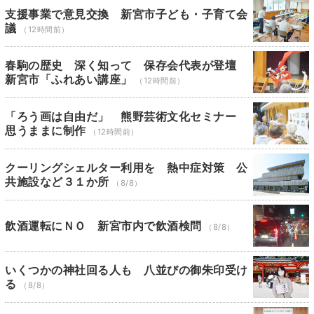
支援事業で意見交換 新宮市子ども・子育て会
議
（12時間前）
春駒の歴史 深く知って 保存会代表が登壇
新宮市「ふれあい講座」
（12時間前）
「ろう画は自由だ」 熊野芸術文化セミナー
思うままに制作
（12時間前）
クーリングシェルター利用を 熱中症対策 公
共施設など３１か所
（8/8）
飲酒運転にＮＯ 新宮市内で飲酒検問
（8/8）
いくつかの神社回る人も 八並びの御朱印受け
る
（8/8）