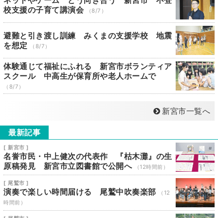
ネットやゲーム どう向き合う 新宮市 不登
校支援の子育て講演会
（8/7）
避難と引き渡し訓練 みくまの支援学校 地震
を想定
（8/7）
体験通じて福祉にふれる 新宮市ボランティア
スクール 中高生が保育所や老人ホームで
（8/7）
新宮市一覧へ
最新記事
[ 新宮市 ]
名誉市民・中上健次の代表作 『枯木灘』の生
原稿発見 新宮市立図書館で公開へ
（12時間前）
[ 尾鷲市 ]
演奏で楽しい時間届ける 尾鷲中吹奏楽部
（12
時間前）