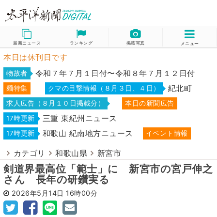
最新ニュース
ランキング
掲載写真
メニュー
本日は休刊日です
令和７年７月１日付〜令和８年７月１２日付
物故者
紀北町
麺特集
クマの目撃情報（８月３日、４日）
求人広告（８月１０日掲載分）
本日の新聞広告
三重 東紀州ニュース
17時更新
和歌山 紀南地方ニュース
17時更新
イベント情報
カテゴリ
和歌山県
新宮市
剣道界最高位「範士」に 新宮市の宮戸伸之
さん 長年の研鑽実る
2026年5月14日
16時00分