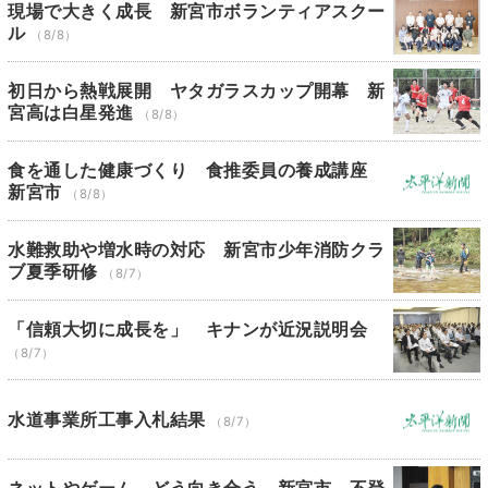
現場で大きく成長 新宮市ボランティアスクー
ル
（8/8）
初日から熱戦展開 ヤタガラスカップ開幕 新
宮高は白星発進
（8/8）
食を通した健康づくり 食推委員の養成講座
新宮市
（8/8）
水難救助や増水時の対応 新宮市少年消防クラ
ブ夏季研修
（8/7）
「信頼大切に成長を」 キナンが近況説明会
（8/7）
水道事業所工事入札結果
（8/7）