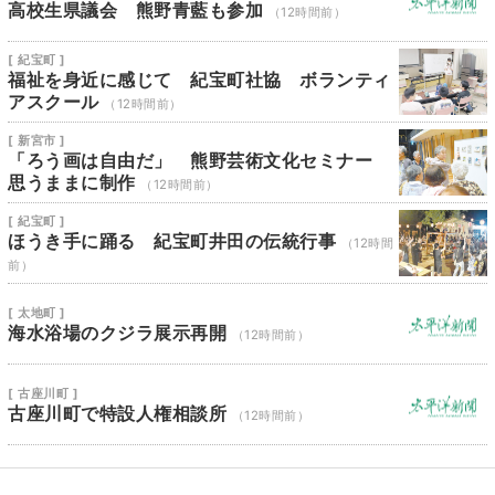
高校生県議会 熊野青藍も参加
（12時間前）
[ 紀宝町 ]
福祉を身近に感じて 紀宝町社協 ボランティ
アスクール
（12時間前）
[ 新宮市 ]
「ろう画は自由だ」 熊野芸術文化セミナー
思うままに制作
（12時間前）
[ 紀宝町 ]
ほうき手に踊る 紀宝町井田の伝統行事
（12時間
前）
[ 太地町 ]
海水浴場のクジラ展示再開
（12時間前）
[ 古座川町 ]
古座川町で特設人権相談所
（12時間前）