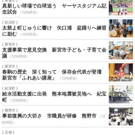
[ 尾鷲市 ]
真新しい球場で白球追う ヤーヤスタジアム記
念試合
（12時間前）
[ 紀北町 ]
太鼓よ町じゅうに響け 矢口浦 盆踊りへ練習
に励む
（12時間前）
[ 新宮市 ]
支援事業で意見交換 新宮市子ども・子育て会
議
（12時間前）
[ 新宮市 ]
春駒の歴史 深く知って 保存会代表が登壇
新宮市「ふれあい講座」
（12時間前）
[ 紀宝町 ]
給水活動支援に出発 熊本地震被災地へ 紀宝
町
（12時間前）
[ 熊野市 ]
事前復興の大切さ 市職員が研修 熊野市
（12
時間前）
[ 広域 ]