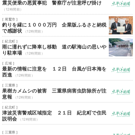
震災便乗の悪質事犯 警察庁が注意呼び掛け
（12時間前）
[ 尾鷲市 ]
釣りを縁に１０００万円 企業版ふるさと納税
で感謝状
（12時間前）
[ 紀北町 ]
雨に濡れずに降車し移動 道の駅海山の思いや
り駐車場
（12時間前）
[ 広域 ]
最新の情報に注意を １２日 台風が日本海を
西進
（12時間前）
[ 三重県 ]
果樹カメムシの被害 三重県病害虫防除所が注
意報
（12時間前）
[ 紀北町 ]
津波災害警戒区域指定 ２１日 紀北町で住民
説明会
（12時間前）
[ 三重県 ]