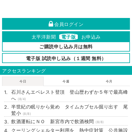
会員ログイン
太平洋新聞
電子版
お申込み
ご購読申し込み月は無料
電子版 試読申し込み（１週間 無料）
アクセスランキング
今日
今週
今月
石川さんエベレスト登頂 登山歴わずか５年で最高峰
へ
(8/4)
半世紀の眠りから覚め タイムカプセル掘り出す 尾
鷲小
(8/8)
飲酒運転にＮＯ 新宮市内で飲酒検問
(8/8)
クーリングシェルター利用を 熱中症対策 公共施設