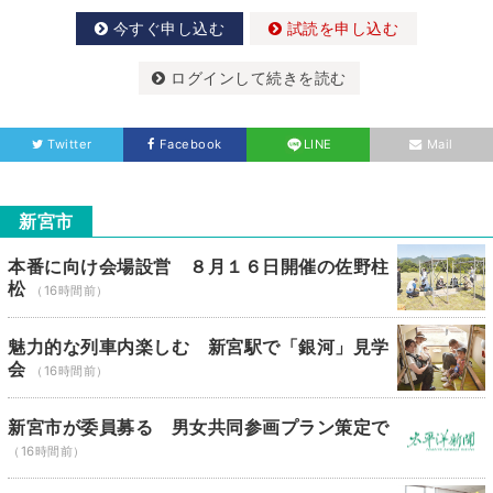
今すぐ申し込む
試読を申し込む
ログインして続きを読む
Twitter
Facebook
LINE
Mail
新宮市
本番に向け会場設営 ８月１６日開催の佐野柱
松
（16時間前）
魅力的な列車内楽しむ 新宮駅で「銀河」見学
会
（16時間前）
新宮市が委員募る 男女共同参画プラン策定で
（16時間前）