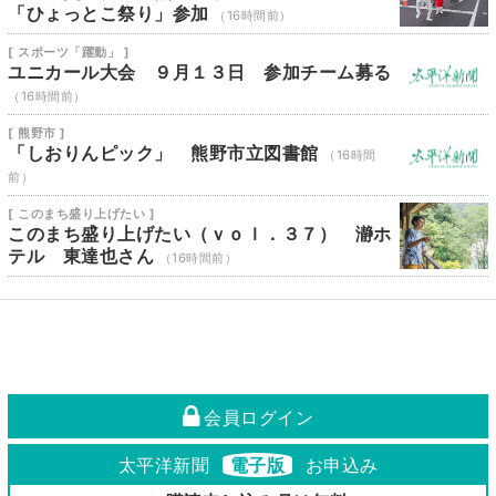
「ひょっとこ祭り」参加
（16時間前）
[ スポーツ「躍動」 ]
ユニカール大会 ９月１３日 参加チーム募る
（16時間前）
[ 熊野市 ]
「しおりんピック」 熊野市立図書館
（16時間
前）
[ このまち盛り上げたい ]
このまち盛り上げたい（ｖｏｌ．３７） 瀞ホ
テル 東達也さん
（16時間前）
会員ログイン
太平洋新聞
電子版
お申込み