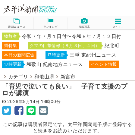
最新ニュース
ランキング
掲載写真
メニュー
令和７年７月１日付〜令和８年７月１２日付
物故者
紀北町
麺特集
クマの目撃情報（８月３日、４日）
三重 東紀州ニュース
本日の新聞広告
17時更新
和歌山 紀南地方ニュース
17時更新
イベント情報
カテゴリ
和歌山県
新宮市
「育児で泣いても良い」 子育て支援のプ
ロが講演
2026年5月14日
16時00分
この記事は購読者限定です。太平洋新聞電子版に登録する
と続きをお読みいただけます。