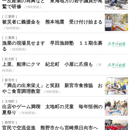
一次産業の再興など 東海地方の若手議員が尾
鷲で研修
（16時間前）
[ 三重県 ]
被災者に義援金を 熊本地震 受け付け始まる
（16時間前）
[ 三重県 ]
漁業の現場見せます 早田漁師塾 １１期生募
る
（16時間前）
[ 紀北町 ]
上里、船津にクマ 紀北町 小屋に爪痕も
（16
時間前）
[ 新宮市 ]
「満点の出来栄え」と笑顔 新宮市食推協 お
やこ食育調理教室
（16時間前）
[ 太地町 ]
出店やゲーム満喫 太地町の児童 毎年恒例の
夏祭り
（16時間前）
[ 熊野市 ]
官民で交流促進 熊野市から宮崎県日向市へ