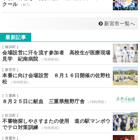
クール
（8/1）
新宮市一覧へ
最新記事
[ 御浜町 ]
会場設営に汗を流す参加者 高校生が医療現場
見学 紀南病院
（16時間前）
[ 新宮市 ]
本番に向け会場設営 ８月１６日開催の佐野柱
松
（16時間前）
[ 三重県 ]
８月２５日に献血 三重県熊野庁舎
（16時間前）
[ 紀北町 ]
不審物探しやさすまたの使用 道の駅マンボウ
でテロ対策訓練
（16時間前）
[ 尾鷲市 ]