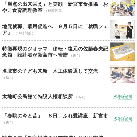
「満点の出来栄え」と笑顔 新宮市食推協 お
やこ食育調理教室
（16時間前）
地元就職、雇用促進へ ９月５日に「就職フェ
ア」
（16時間前）
特徴再現のジオラマ 移転・復元の佐藤春夫記
念館 設計者が新宮市へ寄贈
（8/4）
名取市の子ども来新 木工体験通して交流
（8/4）
太地町公民館で特設人権相談所
（8/4）
「春駒の今と昔」 ８日、ふれ愛講座 新宮市
（8/4）