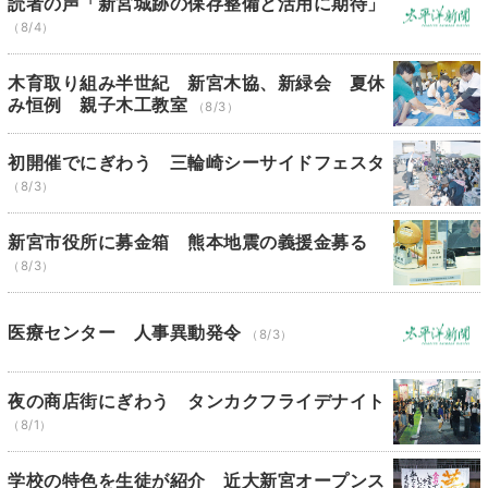
読者の声「新宮城跡の保存整備と活用に期待」
（8/4）
木育取り組み半世紀 新宮木協、新緑会 夏休
み恒例 親子木工教室
（8/3）
初開催でにぎわう 三輪崎シーサイドフェスタ
（8/3）
新宮市役所に募金箱 熊本地震の義援金募る
（8/3）
医療センター 人事異動発令
（8/3）
夜の商店街にぎわう タンカクフライデナイト
（8/1）
学校の特色を生徒が紹介 近大新宮オープンス