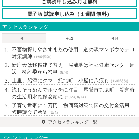
ご購読申し込み月は無料
電子版 試読申し込み（１週間 無料）
アクセスランキング
今日
今週
今月
不審物探しやさすまたの使用 道の駅マンボウでテロ
対策訓練
(16時間前)
新庁舎は移転建て替え 候補地は福祉健康センター周
辺 検討委から答申
(8/4)
上里、船津にクマ 紀北町 小屋に爪痕も
(16時間前)
流しそうめんでボッチに注目 尾鷲市九鬼町 災害時
の生活用水確保念頭に
(2024/8/14)
子育て世帯に１万円 物価高対策で国の交付金活用
臨時議会で承認
(8/3)
アクセスランキング一覧
イベントカレンダー