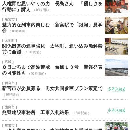
人権育む思いやりの力 長島さん 「優しさを
行動に」訴え
（16時間前）
[ 新宮市 ]
魅力的な列車内楽しむ 新宮駅で「銀河」見学
会
（16時間前）
[ 太地町 ]
関係機関の連携強化 太地町、追い込み漁解禁
前に会議
（16時間前）
[ 広域 ]
８日ごろまで高波警戒 台風１３号 警報発表
の可能性も
（16時間前）
[ 新宮市 ]
新宮市が委員募る 男女共同参画プラン策定で
（16時間前）
[ 熊野市 ]
熊野建設事務所 工事入札結果
（16時間前）
[ 尾鷲市 ]