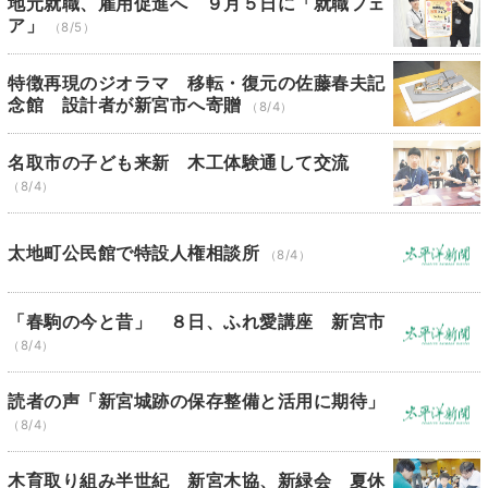
地元就職、雇用促進へ ９月５日に「就職フェ
ア」
（8/5）
特徴再現のジオラマ 移転・復元の佐藤春夫記
念館 設計者が新宮市へ寄贈
（8/4）
名取市の子ども来新 木工体験通して交流
（8/4）
太地町公民館で特設人権相談所
（8/4）
「春駒の今と昔」 ８日、ふれ愛講座 新宮市
（8/4）
読者の声「新宮城跡の保存整備と活用に期待」
（8/4）
木育取り組み半世紀 新宮木協、新緑会 夏休