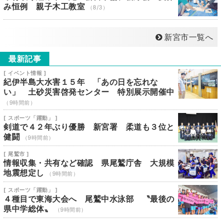
み恒例 親子木工教室
（8/3）
新宮市一覧へ
最新記事
[ イベント情報 ]
紀伊半島大水害１５年 「あの日を忘れな
い」 土砂災害啓発センター 特別展示開催中
（9時間前）
[ スポーツ「躍動」 ]
剣道で４２年ぶり優勝 新宮署 柔道も３位と
健闘
（9時間前）
[ 尾鷲市 ]
情報収集・共有など確認 県尾鷲庁舎 大規模
地震想定し
（9時間前）
[ スポーツ「躍動」 ]
４種目で東海大会へ 尾鷲中水泳部 〝最後の
県中学総体〟
（9時間前）