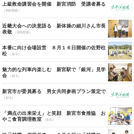
上級救命講習会を開催 新宮消防 受講者募る
（9時間前）
近畿大会への決意語る 新体操の細川さん市長
表敬
（9時間前）
本番に向け会場設営 ８月１６日開催の佐野柱
松
（8/5）
魅力的な列車内楽しむ 新宮駅で「銀河」見学
会
（8/5）
新宮市が委員募る 男女共同参画プラン策定で
（8/5）
「満点の出来栄え」と笑顔 新宮市食推協 お
やこ食育調理教室
（8/5）