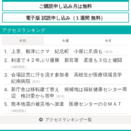
ご購読申し込み月は無料
電子版 試読申し込み（１週間 無料）
アクセスランキング
今日
今週
今月
上里、船津にクマ 紀北町 小屋に爪痕も
(8/5)
剣道で４２年ぶり優勝 新宮署 柔道も３位と健闘
(9時間前)
会場設営に汗を流す参加者 高校生が医療現場見学
紀南病院
(8/5)
新庁舎は移転建て替え 候補地は福祉健康センター周
辺 検討委から答申
(8/4)
熊本地震の被災地へ派遣 医療センターのＤＭＡＴ
(9時間前)
アクセスランキング一覧