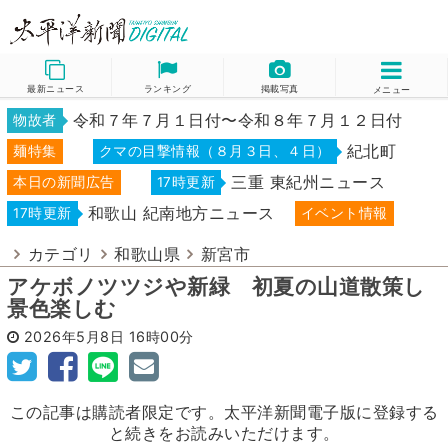
最新ニュース
ランキング
掲載写真
メニュー
令和７年７月１日付〜令和８年７月１２日付
物故者
紀北町
麺特集
クマの目撃情報（８月３日、４日）
三重 東紀州ニュース
本日の新聞広告
17時更新
和歌山 紀南地方ニュース
17時更新
イベント情報
カテゴリ
和歌山県
新宮市
アケボノツツジや新緑 初夏の山道散策し
景色楽しむ
2026年5月8日
16時00分
この記事は購読者限定です。太平洋新聞電子版に登録する
と続きをお読みいただけます。