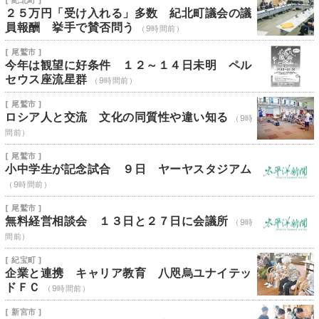
[ 紀北町 ]
２５万円「受け入れる」多数 紀北町議会の議
員報酬 挙手で賛否問う
（9時間前）
[ 尾鷲市 ]
今年は観望に好条件 １２～１４日未明 ペル
セウス座流星群
（9時間前）
[ 尾鷲市 ]
ロシア人と交流 文化の同質性や違い知る
（9時
間前）
[ 尾鷲市 ]
小中学生が記念試合 ９日 ヤーヤスタジアム
（9時間前）
[ 尾鷲市 ]
無料経営相談会 １３日と２７日に会議所
（9時
間前）
[ 紀宝町 ]
企業と連携 キャリア教育 八咫烏ユナイテッ
ドＦＣ
（9時間前）
[ 新宮市 ]