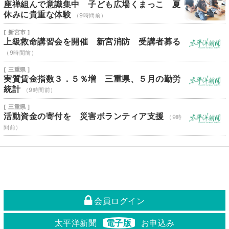
座禅組んで意識集中 子ども広場くまっこ 夏
休みに貴重な体験
（9時間前）
[ 新宮市 ]
上級救命講習会を開催 新宮消防 受講者募る
（9時間前）
[ 三重県 ]
実質賃金指数３．５％増 三重県、５月の勤労
統計
（9時間前）
[ 三重県 ]
活動資金の寄付を 災害ボランティア支援
（9時
間前）
会員ログイン
太平洋新聞
電子版
お申込み