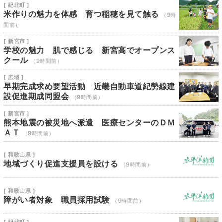
[ 紀北町 ]
米作りの魅力を体感 育つ稲穂を見て触る
（9時
間前）
[ 新宮市 ]
学校の魅力 肌で感じる 新宮高でオープンス
クール
（9時間前）
[ 広域 ]
早期完成求め要望活動 近畿自動車道紀勢線建
設促進期成同盟会
（9時間前）
[ 新宮市 ]
熊本地震の被災地へ派遣 医療センターのＤＭ
ＡＴ
（9時間前）
[ 和歌山県 ]
地域づくり促進支援員を設ける
（9時間前）
[ 和歌山県 ]
障がい者対象 職員採用試験
（9時間前）