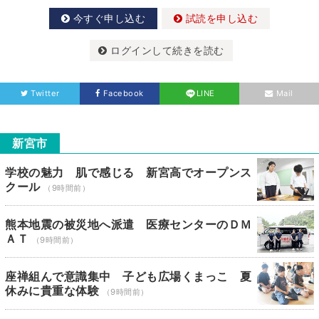
今すぐ申し込む
試読を申し込む
ログインして続きを読む
Twitter
Facebook
LINE
Mail
新宮市
学校の魅力 肌で感じる 新宮高でオープンス
クール
（9時間前）
熊本地震の被災地へ派遣 医療センターのＤＭ
ＡＴ
（9時間前）
座禅組んで意識集中 子ども広場くまっこ 夏
休みに貴重な体験
（9時間前）