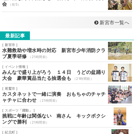
会
（8/5）
新宮市一覧へ
最新記事
[ 新宮市 ]
水難救助や増水時の対応 新宮市少年消防クラ
ブ夏季研修
（21時間前）
[ イベント情報 ]
みんなで盛り上がろう １４日 うどの盆踊り
大会 豪華賞品当たる抽選会も
（21時間前）
[ 尾鷲市 ]
カスタネットで一緒に演奏 おもちゃのチャチ
ャチャに合わせ
（21時間前）
[ スポーツ「躍動」 ]
挑戦に年齢は関係ない 南さん キックボクシ
ングで勝利
（21時間前）
[ 紀北町 ]