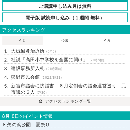
ご購読申し込み月は無料
電子版 試読申し込み（１週間 無料）
アクセスランキング
今日
今週
今月
大槻鍼灸治療所
(6/15)
社説「高田小中学校を全国に開け」
(21時間前)
建設事務所入札
(21時間前)
熊野市民会館
(2022/8/23)
新宮市議会に抗議書 ６月定例会の議会運営巡り 元
市議の５人
(7/30)
アクセスランキング一覧
8月 8日のイベント情報
矢の浜公園 夏祭り