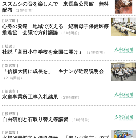
スズムシの音を楽しんで 東長島公民館 無料
配布
（21時間前）
[ 紀宝町 ]
心身の発達 地域で支える 紀南母子保健医療
推進協 会議で方針議論
（21時間前）
[ 社説 ]
社説「高田小中学校を全国に開け」
（21時間前）
[ 新宮市 ]
「信頼大切に成長を」 キナンが近況説明会
（21時間前）
[ 新宮市 ]
水道事業所工事入札結果
（21時間前）
[ 熊野市 ]
自由研削と石取り替え等講習
（21時間前）
[ 尾鷲市 ]