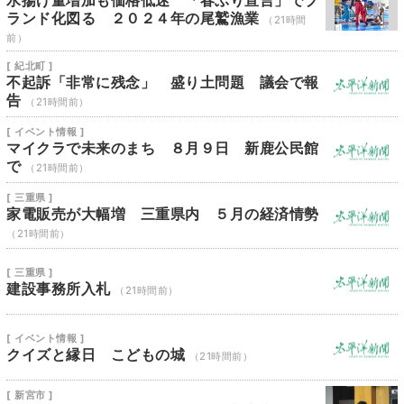
水揚げ量増加も価格低迷 「春ぶり宣言」でブ
ランド化図る ２０２４年の尾鷲漁業
（21時間
前）
[ 紀北町 ]
不起訴「非常に残念」 盛り土問題 議会で報
告
（21時間前）
[ イベント情報 ]
マイクラで未来のまち ８月９日 新鹿公民館
で
（21時間前）
[ 三重県 ]
家電販売が大幅増 三重県内 ５月の経済情勢
（21時間前）
[ 三重県 ]
建設事務所入札
（21時間前）
[ イベント情報 ]
クイズと縁日 こどもの城
（21時間前）
[ 新宮市 ]