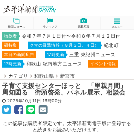
最新ニュース
ランキング
掲載写真
メニュー
令和７年７月１日付〜令和８年７月１２日付
物故者
紀北町
麺特集
クマの目撃情報（８月３日、４日）
三重 東紀州ニュース
本日の新聞広告
17時更新
和歌山 紀南地方ニュース
17時更新
イベント情報
カテゴリ
和歌山県
新宮市
子育て支援センターほっと 「里親月間」
周知図る 街頭啓発、パネル展示、相談会
2025年10月11日
16時00分
この記事は購読者限定です。太平洋新聞電子版に登録する
と続きをお読みいただけます。