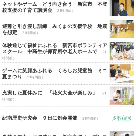
ネットやゲーム どう向き合う 新宮市 不登
校支援の子育て講演会
（21時間前）
避難と引き渡し訓練 みくまの支援学校 地震
を想定
（21時間前）
体験通じて福祉にふれる 新宮市ボランティア
スクール 中高生が保育所や老人ホームで
（21
時間前）
ゲームに笑顔あふれる くろしお児童館 ミニ
夏まつり
（21時間前）
充実した夏休みに 「花火大会が楽しみ」
（21
時間前）
紀南歴史研究会 ９日に例会開催
（21時間前）