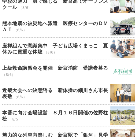
学校の魅力 肌で感じる 新宮高でオープンス
クール
（8/6）
熊本地震の被災地へ派遣 医療センターのＤＭ
ＡＴ
（8/6）
座禅組んで意識集中 子ども広場くまっこ 夏
休みに貴重な体験
（8/6）
上級救命講習会を開催 新宮消防 受講者募る
（8/6）
近畿大会への決意語る 新体操の細川さん市長
表敬
（8/6）
本番に向け会場設営 ８月１６日開催の佐野柱
松
（8/5）
魅力的な列車内楽しむ 新宮駅で「銀河」見学