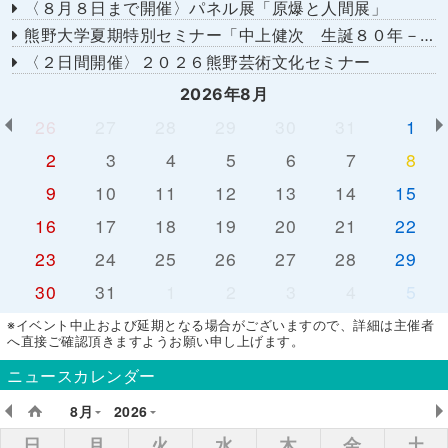
〈８月８日まで開催〉パネル展「原爆と人間展」
熊野大学夏期特別セミナー「中上健次 生誕８０年－時代へのまなざし－」
〈２日間開催〉２０２６熊野芸術文化セミナー
2026年8月
26
27
28
29
30
31
1
2
3
4
5
6
7
8
9
10
11
12
13
14
15
16
17
18
19
20
21
22
23
24
25
26
27
28
29
30
31
1
2
3
4
5
※イベント中止および延期となる場合がございますので、詳細は主催者
へ直接ご確認頂きますようお願い申し上げます。
ニュースカレンダー
8月
2026
日
月
火
水
木
金
土