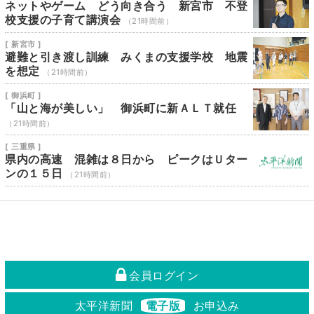
ネットやゲーム どう向き合う 新宮市 不登
校支援の子育て講演会
（21時間前）
[ 新宮市 ]
避難と引き渡し訓練 みくまの支援学校 地震
を想定
（21時間前）
[ 御浜町 ]
「山と海が美しい」 御浜町に新ＡＬＴ就任
（21時間前）
[ 三重県 ]
県内の高速 混雑は８日から ピークはＵター
ンの１５日
（21時間前）
会員ログイン
太平洋新聞
電子版
お申込み