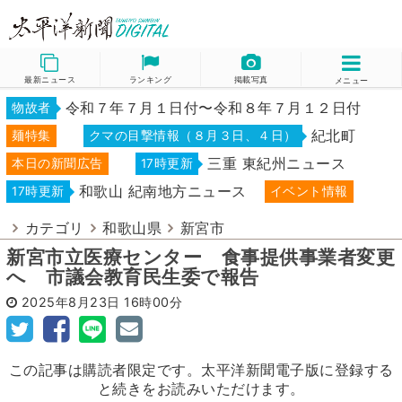
最新ニュース
ランキング
掲載写真
メニュー
令和７年７月１日付〜令和８年７月１２日付
物故者
紀北町
麺特集
クマの目撃情報（８月３日、４日）
三重 東紀州ニュース
本日の新聞広告
17時更新
和歌山 紀南地方ニュース
17時更新
イベント情報
カテゴリ
和歌山県
新宮市
新宮市立医療センター 食事提供事業者変更
へ 市議会教育民生委で報告
2025年8月23日
16時00分
この記事は購読者限定です。太平洋新聞電子版に登録する
と続きをお読みいただけます。