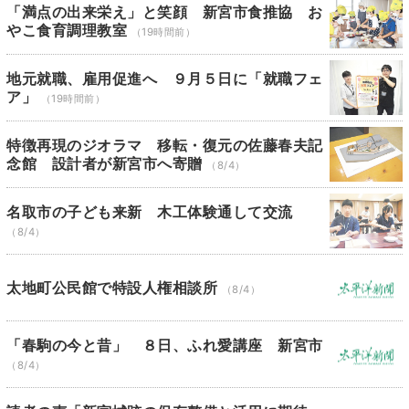
「満点の出来栄え」と笑顔 新宮市食推協 お
やこ食育調理教室
（19時間前）
地元就職、雇用促進へ ９月５日に「就職フェ
ア」
（19時間前）
特徴再現のジオラマ 移転・復元の佐藤春夫記
念館 設計者が新宮市へ寄贈
（8/4）
名取市の子ども来新 木工体験通して交流
（8/4）
太地町公民館で特設人権相談所
（8/4）
「春駒の今と昔」 ８日、ふれ愛講座 新宮市
（8/4）