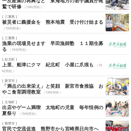
一次産業の再興など 東海地方の若手議員が尾
鷲で研修
（19時間前）
[ 三重県 ]
被災者に義援金を 熊本地震 受け付け始まる
（19時間前）
[ 三重県 ]
漁業の現場見せます 早田漁師塾 １１期生募
る
（19時間前）
[ 紀北町 ]
上里、船津にクマ 紀北町 小屋に爪痕も
（19
時間前）
[ 新宮市 ]
「満点の出来栄え」と笑顔 新宮市食推協 お
やこ食育調理教室
（19時間前）
[ 太地町 ]
出店やゲーム満喫 太地町の児童 毎年恒例の
夏祭り
（19時間前）
[ 熊野市 ]
官民で交流促進 熊野市から宮崎県日向市へ