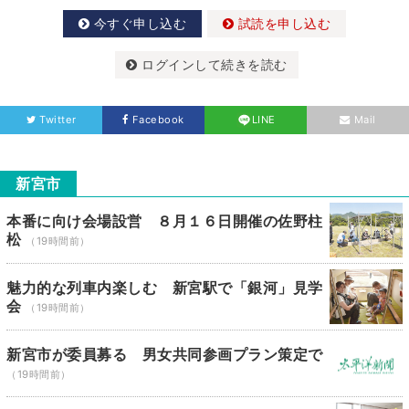
今すぐ申し込む
試読を申し込む
ログインして続きを読む
Twitter
Facebook
LINE
Mail
新宮市
本番に向け会場設営 ８月１６日開催の佐野柱
松
（19時間前）
魅力的な列車内楽しむ 新宮駅で「銀河」見学
会
（19時間前）
新宮市が委員募る 男女共同参画プラン策定で
（19時間前）