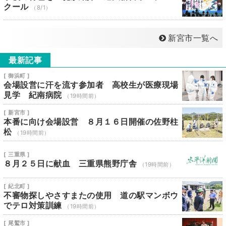
クール
（8/1）
新宮市一覧へ
最新記事
[ 御浜町 ]
会場設営に汗を流す参加者 高校生が医療現場
見学 紀南病院
（19時間前）
[ 新宮市 ]
本番に向け会場設営 ８月１６日開催の佐野柱
松
（19時間前）
[ 三重県 ]
８月２５日に献血 三重県熊野庁舎
（19時間前）
[ 紀北町 ]
不審物探しやさすまたの使用 道の駅マンボウ
でテロ対策訓練
（19時間前）
[ 尾鷲市 ]