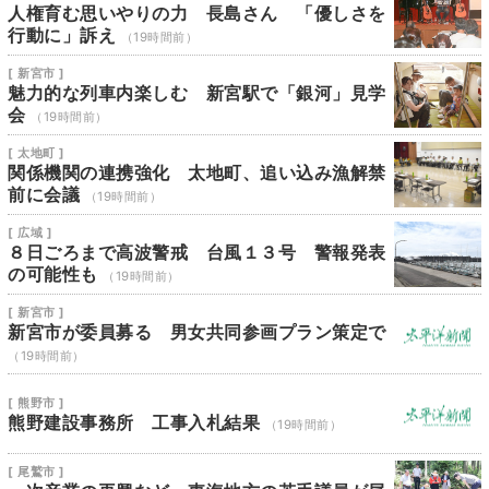
人権育む思いやりの力 長島さん 「優しさを
行動に」訴え
（19時間前）
[ 新宮市 ]
魅力的な列車内楽しむ 新宮駅で「銀河」見学
会
（19時間前）
[ 太地町 ]
関係機関の連携強化 太地町、追い込み漁解禁
前に会議
（19時間前）
[ 広域 ]
８日ごろまで高波警戒 台風１３号 警報発表
の可能性も
（19時間前）
[ 新宮市 ]
新宮市が委員募る 男女共同参画プラン策定で
（19時間前）
[ 熊野市 ]
熊野建設事務所 工事入札結果
（19時間前）
[ 尾鷲市 ]