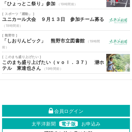
「ひょっとこ祭り」参加
（19時間前）
[ スポーツ「躍動」 ]
ユニカール大会 ９月１３日 参加チーム募る
（19時間前）
[ 熊野市 ]
「しおりんピック」 熊野市立図書館
（19時間
前）
[ このまち盛り上げたい ]
このまち盛り上げたい（ｖｏｌ．３７） 瀞ホ
テル 東達也さん
（19時間前）
会員ログイン
太平洋新聞
電子版
お申込み