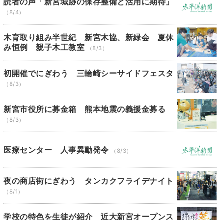
読者の声「新宮城跡の保存整備と活用に期待」
（8/4）
木育取り組み半世紀 新宮木協、新緑会 夏休
み恒例 親子木工教室
（8/3）
初開催でにぎわう 三輪崎シーサイドフェスタ
（8/3）
新宮市役所に募金箱 熊本地震の義援金募る
（8/3）
医療センター 人事異動発令
（8/3）
夜の商店街にぎわう タンカクフライデナイト
（8/1）
学校の特色を生徒が紹介 近大新宮オープンス