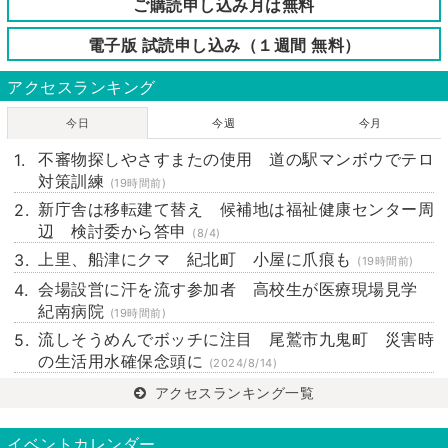
ご購読申し込み月は無料
電子版 試読申し込み（１週間 無料）
アクセスランキング
今日
今週
今月
不審物探しやさすまたの使用 道の駅マンボウでテロ
対策訓練
(19時間前)
新庁舎は移転建て替え 候補地は福祉健康センター周
辺 検討委から答申
(8/4)
上里、船津にクマ 紀北町 小屋に爪痕も
(19時間前)
会場設営に汗を流す参加者 高校生が医療現場見学
紀南病院
(19時間前)
流しそうめんでボッチに注目 尾鷲市九鬼町 災害時
の生活用水確保念頭に
(2024/8/14)
アクセスランキング一覧
イベントカレンダー