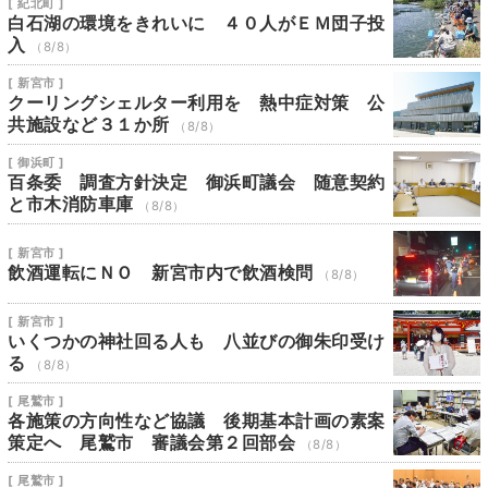
[ 紀北町 ]
白石湖の環境をきれいに ４０人がＥＭ団子投
入
（8/8）
[ 新宮市 ]
クーリングシェルター利用を 熱中症対策 公
共施設など３１か所
（8/8）
[ 御浜町 ]
百条委 調査方針決定 御浜町議会 随意契約
と市木消防車庫
（8/8）
[ 新宮市 ]
飲酒運転にＮＯ 新宮市内で飲酒検問
（8/8）
[ 新宮市 ]
いくつかの神社回る人も 八並びの御朱印受け
る
（8/8）
[ 尾鷲市 ]
各施策の方向性など協議 後期基本計画の素案
策定へ 尾鷲市 審議会第２回部会
（8/8）
[ 尾鷲市 ]