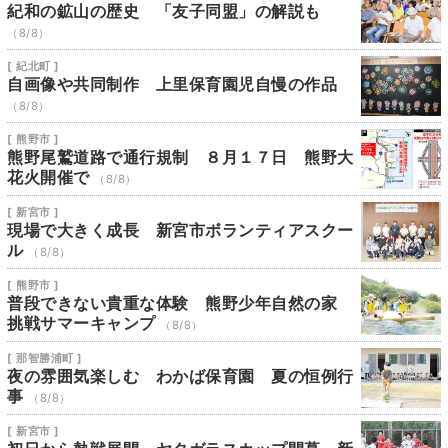
紀和の鉱山の歴史 「友子同盟」の解説も
（8/8）
[ 紀北町 ]
自画像や共同制作 上里保育園児自慢の作品
（8/8）
[ 熊野市 ]
熊野尾鷲道路で通行規制 ８月１７日 熊野大
花火開催で
（8/8）
[ 新宮市 ]
現場で大きく成長 新宮市ボランティアスクー
ル
（8/8）
[ 熊野市 ]
普段できない貴重な体験 熊野少年自然の家
挑戦サマーキャンプ
（8/8）
[ 那智勝浦町 ]
夜の雰囲気楽しむ わかば保育園 夏の恒例行
事
（8/8）
[ 新宮市 ]