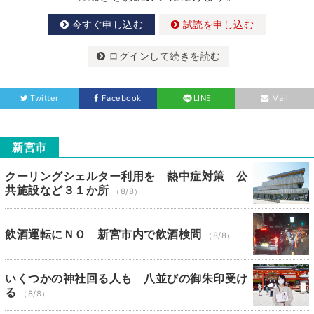
今すぐ申し込む
試読を申し込む
ログインして続きを読む
Twitter
Facebook
LINE
Mail
新宮市
クーリングシェルター利用を 熱中症対策 公
共施設など３１か所
（8/8）
飲酒運転にＮＯ 新宮市内で飲酒検問
（8/8）
いくつかの神社回る人も 八並びの御朱印受け
る
（8/8）