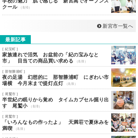
学校の魅力 肌で感じる 新宮高でオープンス
クール
（8/6）
新宮市一覧へ
最新記事
[ 紀宝町 ]
家族連れで活気 お盆前の「紀の宝みなと
市」 目当ての商品買い求める
（8/8）
[ 那智勝浦町 ]
夜の足湯 幻想的に 那智勝浦町 にぎわい市
場横 今月末まで提灯点灯
（8/8）
[ 尾鷲市 ]
半世紀の眠りから覚め タイムカプセル掘り出
す 尾鷲小
（8/8）
[ 尾鷲市 ]
「いろんなもの作ったよ」 天満荘で夏休みを
満喫
（8/8）