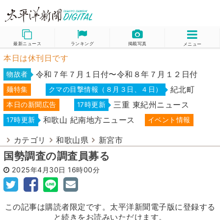
最新ニュース
ランキング
掲載写真
メニュー
本日は休刊日です
令和７年７月１日付〜令和８年７月１２日付
物故者
紀北町
麺特集
クマの目撃情報（８月３日、４日）
三重 東紀州ニュース
本日の新聞広告
17時更新
和歌山 紀南地方ニュース
17時更新
イベント情報
カテゴリ
和歌山県
新宮市
国勢調査の調査員募る
2025年4月30日
16時00分
この記事は購読者限定です。太平洋新聞電子版に登録する
と続きをお読みいただけます。