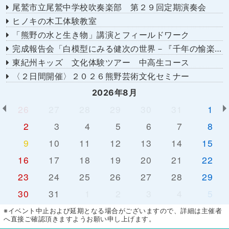
尾鷲市立尾鷲中学校吹奏楽部 第２９回定期演奏会
ヒノキの木工体験教室
「熊野の水と生き物」講演とフィールドワーク
完成報告会「白模型にみる健次の世界－『千年の愉楽』『奇蹟』より－」
東紀州キッズ 文化体験ツアー 中高生コース
〈２日間開催〉２０２６熊野芸術文化セミナー
2026年8月
26
27
28
29
30
31
1
2
3
4
5
6
7
8
9
10
11
12
13
14
15
16
17
18
19
20
21
22
23
24
25
26
27
28
29
30
31
1
2
3
4
5
※イベント中止および延期となる場合がございますので、詳細は主催者
へ直接ご確認頂きますようお願い申し上げます。