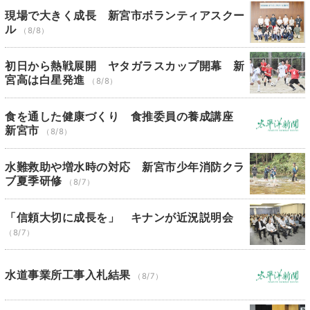
現場で大きく成長 新宮市ボランティアスクー
ル
（8/8）
初日から熱戦展開 ヤタガラスカップ開幕 新
宮高は白星発進
（8/8）
食を通した健康づくり 食推委員の養成講座
新宮市
（8/8）
水難救助や増水時の対応 新宮市少年消防クラ
ブ夏季研修
（8/7）
「信頼大切に成長を」 キナンが近況説明会
（8/7）
水道事業所工事入札結果
（8/7）