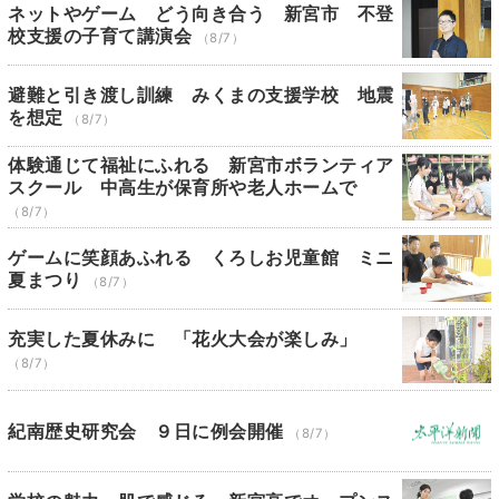
ネットやゲーム どう向き合う 新宮市 不登
校支援の子育て講演会
（8/7）
避難と引き渡し訓練 みくまの支援学校 地震
を想定
（8/7）
体験通じて福祉にふれる 新宮市ボランティア
スクール 中高生が保育所や老人ホームで
（8/7）
ゲームに笑顔あふれる くろしお児童館 ミニ
夏まつり
（8/7）
充実した夏休みに 「花火大会が楽しみ」
（8/7）
紀南歴史研究会 ９日に例会開催
（8/7）