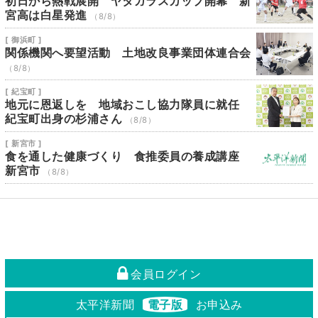
初日から熱戦展開 ヤタガラスカップ開幕 新
宮高は白星発進
（8/8）
[ 御浜町 ]
関係機関へ要望活動 土地改良事業団体連合会
（8/8）
[ 紀宝町 ]
地元に恩返しを 地域おこし協力隊員に就任
紀宝町出身の杉浦さん
（8/8）
[ 新宮市 ]
食を通した健康づくり 食推委員の養成講座
新宮市
（8/8）
会員ログイン
太平洋新聞
電子版
お申込み