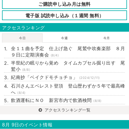
ご購読申し込み月は無料
電子版 試読申し込み（１週間 無料）
アクセスランキング
今日
今週
今月
全１１曲を予定 仕上げ急ぐ 尾鷲中吹奏楽部 ８月
９日に定期演奏会
(8/4)
半世紀の眠りから覚め タイムカプセル掘り出す 尾
鷲小
(8/8)
紀南抄「ベイクドモチョチョ」
(2024/12/11)
石川さんエベレスト登頂 登山歴わずか５年で最高峰
へ
(8/4)
飲酒運転にＮＯ 新宮市内で飲酒検問
(8/8)
アクセスランキング一覧
8月 9日のイベント情報