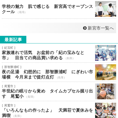
学校の魅力 肌で感じる 新宮高でオープンス
クール
（8/6）
新宮市一覧へ
最新記事
[ 紀宝町 ]
家族連れで活気 お盆前の「紀の宝みなと
市」 目当ての商品買い求める
（8/8）
[ 那智勝浦町 ]
夜の足湯 幻想的に 那智勝浦町 にぎわい市
場横 今月末まで提灯点灯
（8/8）
[ 尾鷲市 ]
半世紀の眠りから覚め タイムカプセル掘り出
す 尾鷲小
（8/8）
[ 尾鷲市 ]
「いろんなもの作ったよ」 天満荘で夏休みを
満喫
（8/8）