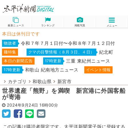
最新ニュース
ランキング
掲載写真
メニュー
本日は休刊日です
令和７年７月１日付〜令和８年７月１２日付
物故者
紀北町
麺特集
クマの目撃情報（８月３日、４日）
三重 東紀州ニュース
本日の新聞広告
17時更新
和歌山 紀南地方ニュース
17時更新
イベント情報
カテゴリ
和歌山県
新宮市
世界遺産「熊野」を満喫 新宮港に外国客船
が寄港
2024年9月24日
16時00分
この記事は購読者限定です。太平洋新聞電子版に登録する