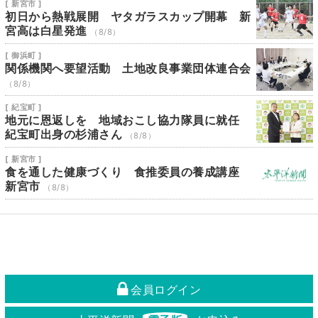
[ 新宮市 ]
初日から熱戦展開 ヤタガラスカップ開幕 新
宮高は白星発進
（8/8）
[ 御浜町 ]
関係機関へ要望活動 土地改良事業団体連合会
（8/8）
[ 紀宝町 ]
地元に恩返しを 地域おこし協力隊員に就任
紀宝町出身の杉浦さん
（8/8）
[ 新宮市 ]
食を通した健康づくり 食推委員の養成講座
新宮市
（8/8）
会員ログイン