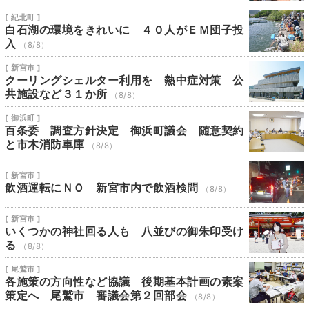
[ 紀北町 ]
白石湖の環境をきれいに ４０人がＥＭ団子投
入
（8/8）
[ 新宮市 ]
クーリングシェルター利用を 熱中症対策 公
共施設など３１か所
（8/8）
[ 御浜町 ]
百条委 調査方針決定 御浜町議会 随意契約
と市木消防車庫
（8/8）
[ 新宮市 ]
飲酒運転にＮＯ 新宮市内で飲酒検問
（8/8）
[ 新宮市 ]
いくつかの神社回る人も 八並びの御朱印受け
る
（8/8）
[ 尾鷲市 ]
各施策の方向性など協議 後期基本計画の素案
策定へ 尾鷲市 審議会第２回部会
（8/8）