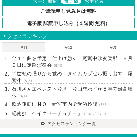
太平洋新聞
電子版
お申込み
ご購読申し込み月は無料
電子版 試読申し込み（１週間 無料）
アクセスランキング
今日
今週
今月
全１１曲を予定 仕上げ急ぐ 尾鷲中吹奏楽部 ８月
９日に定期演奏会
(8/4)
半世紀の眠りから覚め タイムカプセル掘り出す 尾
鷲小
(8/8)
石川さんエベレスト登頂 登山歴わずか５年で最高峰
へ
(8/4)
飲酒運転にＮＯ 新宮市内で飲酒検問
(8/8)
紀南抄「ベイクドモチョチョ」
(2024/12/11)
アクセスランキング一覧