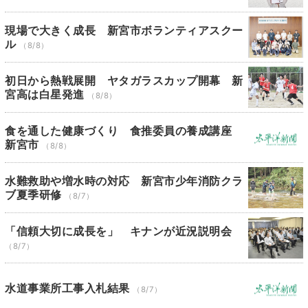
現場で大きく成長 新宮市ボランティアスクー
ル
（8/8）
初日から熱戦展開 ヤタガラスカップ開幕 新
宮高は白星発進
（8/8）
食を通した健康づくり 食推委員の養成講座
新宮市
（8/8）
水難救助や増水時の対応 新宮市少年消防クラ
ブ夏季研修
（8/7）
「信頼大切に成長を」 キナンが近況説明会
（8/7）
水道事業所工事入札結果
（8/7）