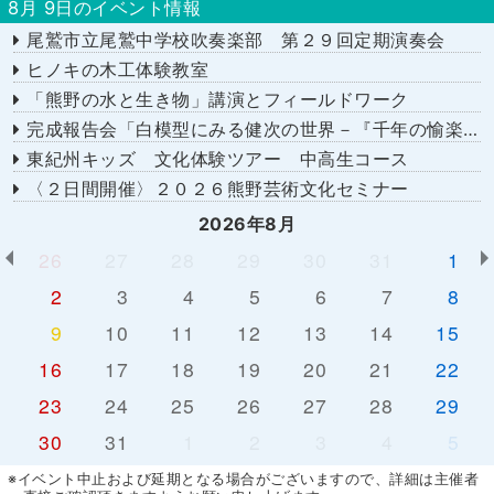
8月 9日のイベント情報
尾鷲市立尾鷲中学校吹奏楽部 第２９回定期演奏会
ヒノキの木工体験教室
「熊野の水と生き物」講演とフィールドワーク
完成報告会「白模型にみる健次の世界－『千年の愉楽』『奇蹟』より－」
東紀州キッズ 文化体験ツアー 中高生コース
〈２日間開催〉２０２６熊野芸術文化セミナー
2026年8月
26
27
28
29
30
31
1
2
3
4
5
6
7
8
9
10
11
12
13
14
15
16
17
18
19
20
21
22
23
24
25
26
27
28
29
30
31
1
2
3
4
5
※イベント中止および延期となる場合がございますので、詳細は主催者