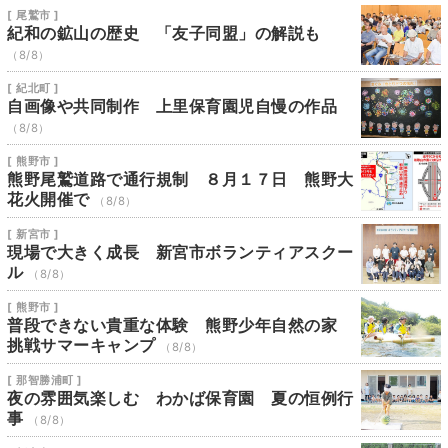
[ 尾鷲市 ]
紀和の鉱山の歴史 「友子同盟」の解説も
（8/8）
[ 紀北町 ]
自画像や共同制作 上里保育園児自慢の作品
（8/8）
[ 熊野市 ]
熊野尾鷲道路で通行規制 ８月１７日 熊野大
花火開催で
（8/8）
[ 新宮市 ]
現場で大きく成長 新宮市ボランティアスクー
ル
（8/8）
[ 熊野市 ]
普段できない貴重な体験 熊野少年自然の家
挑戦サマーキャンプ
（8/8）
[ 那智勝浦町 ]
夜の雰囲気楽しむ わかば保育園 夏の恒例行
事
（8/8）