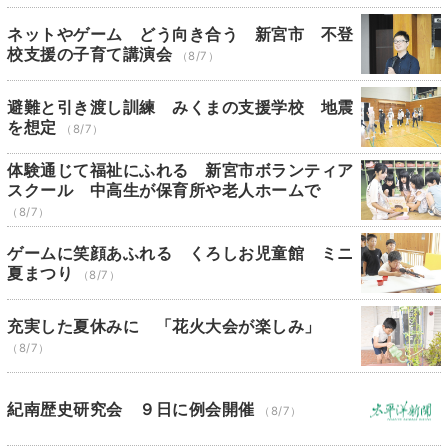
ネットやゲーム どう向き合う 新宮市 不登
校支援の子育て講演会
（8/7）
避難と引き渡し訓練 みくまの支援学校 地震
を想定
（8/7）
体験通じて福祉にふれる 新宮市ボランティア
スクール 中高生が保育所や老人ホームで
（8/7）
ゲームに笑顔あふれる くろしお児童館 ミニ
夏まつり
（8/7）
充実した夏休みに 「花火大会が楽しみ」
（8/7）
紀南歴史研究会 ９日に例会開催
（8/7）