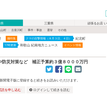
山県
三重県
頑張るお店 
北山村
古座川町
事件・事故
選挙
その他
付
紀北町
麺特集
クマの目撃情報（８月３日、４日）
和歌山 紀南地方ニュース
17時更新
イベント情報
や防災対策など 補正予算約３億８０００万円
新聞電子版に登録すると続きをお読みいただけます。
試読を申し込む
ログインして続きを読む