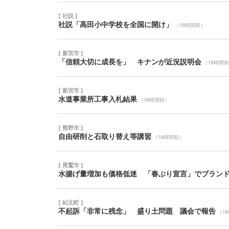
[ 社説 ]
社説「高田小中学校を全国に開け」
（16時間前）
[ 新宮市 ]
「信頼大切に成長を」 キナンが近況説明会
（16時間
[ 新宮市 ]
水道事業所工事入札結果
（16時間前）
[ 熊野市 ]
自由研削と石取り替え等講習
（16時間前）
[ 尾鷲市 ]
水揚げ量増加も価格低迷 「春ぶり宣言」でブラン
[ 紀北町 ]
不起訴「非常に残念」 盛り土問題 議会で報告
（1