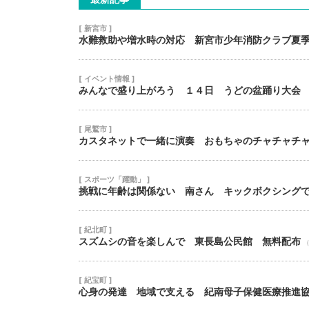
[ 新宮市 ]
水難救助や増水時の対応 新宮市少年消防クラブ夏
[ イベント情報 ]
みんなで盛り上がろう １４日 うどの盆踊り大会
[ 尾鷲市 ]
カスタネットで一緒に演奏 おもちゃのチャチャチ
[ スポーツ「躍動」 ]
挑戦に年齢は関係ない 南さん キックボクシング
[ 紀北町 ]
スズムシの音を楽しんで 東長島公民館 無料配布
（
[ 紀宝町 ]
心身の発達 地域で支える 紀南母子保健医療推進