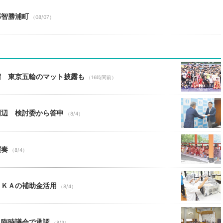
那智勝浦町
（08/07）
宿 東京五輪のマット披露も
（16時間前）
周辺 検討委から答申
（8/4）
演奏
（8/4）
ＪＫＡの補助金活用
（8/4）
 臨時議会で承認
（8/3）