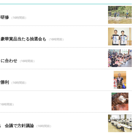
季研修
（16時間前）
 豪華賞品当たる抽選会も
（16時間前）
ャに合わせ
（16時間前）
で勝利
（16時間前）
16時間前）
協 会議で方針議論
（16時間前）