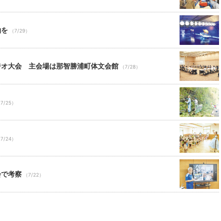
泊を
（7/29）
ジオ大会 主会場は那智勝浦町体文会館
（7/28）
7/25）
7/24）
会で考察
（7/22）