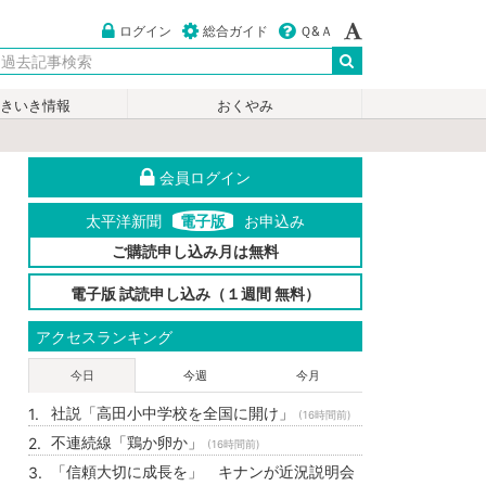
ログイン
総合ガイド
Ｑ&Ａ
いきいき情報
おくやみ
会員ログイン
太平洋新聞
電子版
お申込み
ご購読申し込み月は無料
電子版 試読申し込み（１週間 無料）
アクセスランキング
今日
今週
今月
社説「高田小中学校を全国に開け」
(16時間前)
不連続線「鶏か卵か」
(16時間前)
「信頼大切に成長を」 キナンが近況説明会