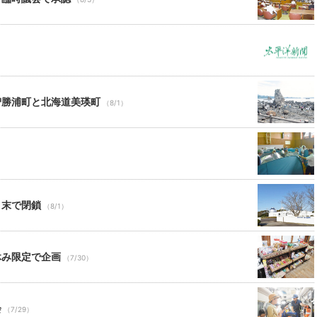
智勝浦町と北海道美瑛町
（8/1）
月末で閉鎖
（8/1）
休み限定で企画
（7/30）
会
（7/29）