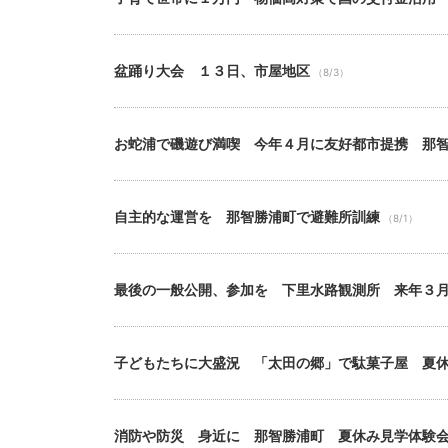
盆踊り大会 １３日、市屋地区
（8/3）
お蛇浦で磯遊び満喫 今年４月に友好都市提携 那
自主的な運営を 那智勝浦町で避難所訓練
（8/1）
最後の一般公開、参加を 下里水路観測所 来年３
子どもたちに大盛況 「太田の郷」で駄菓子屋 夏
消防や防災 身近に 那智勝浦町 夏休み見学体験