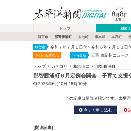
2026
8
8
月
日
土曜日
トップ
和歌
新宮市
那智勝浦町
太地町
串本町
本宮町
令和７年７月１日付〜令和８年７月１２日
物故者
三重 東紀州ニュース
本日の新聞広告
17時更新
トップ
カテゴリ
和歌山県
那智勝浦町
那智勝浦町６月定例会開会 子育て支援
2026年6月10日
16時00分
この記事は購読者限定です。太平洋
今すぐ申し込む
[関連記事]