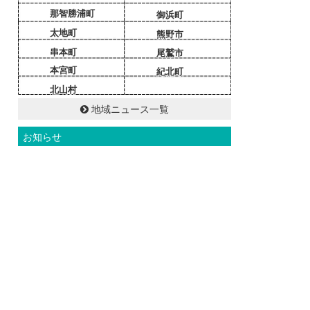
那智勝浦町
御浜町
太地町
熊野市
串本町
尾鷲市
本宮町
紀北町
北山村
地域ニュース一覧
お知らせ