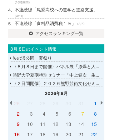
(16時間前)
不連続線「尾鷲高校への進学と進路支援」
(4/11)
不連続線「食料品消費税１％」
(8/6)
アクセスランキング一覧
8月 8日のイベント情報
矢の浜公園 夏祭り
〈８月８日まで開催〉パネル展「原爆と人間展」
熊野大学夏期特別セミナー「中上健次 生誕８０年－時代へのまなざし－」
〈２日間開催〉２０２６熊野芸術文化セミナー
2026年8月
26
27
28
29
30
31
1
2
3
4
5
6
7
8
9
10
11
12
13
14
15
16
17
18
19
20
21
22