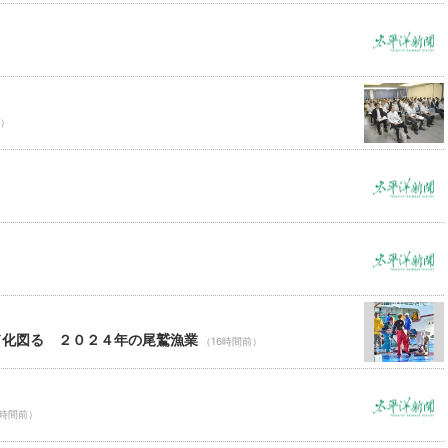
前）
ド化図る ２０２４年の尾鷲漁業
（16時間前）
6時間前）