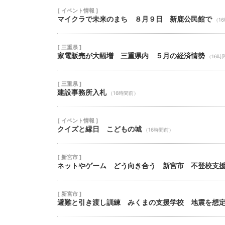
[ イベント情報 ]
マイクラで未来のまち ８月９日 新鹿公民館で
（1
[ 三重県 ]
家電販売が大幅増 三重県内 ５月の経済情勢
（16時
[ 三重県 ]
建設事務所入札
（16時間前）
[ イベント情報 ]
クイズと縁日 こどもの城
（16時間前）
[ 新宮市 ]
ネットやゲーム どう向き合う 新宮市 不登校支
[ 新宮市 ]
避難と引き渡し訓練 みくまの支援学校 地震を想