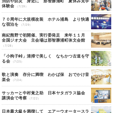
消防や防災 身近に 那智勝浦町 夏休み見学
体験会
（7/29）
７０周年に大規模改装 ホテル浦島 より快適
な宿泊を
（7/29）
南紀熊野で初開催、実行委発足 来年１１月
全国ジオ大会 主会場は那智勝浦町体文会館
（7/28）
「小狗子峠」清掃で美しく なちかつ古道を守
る会
（7/25）
歌と演奏 存分に満喫 わかば保 おでかけ音
楽会
（7/24）
サッカーと中村覚之助 日本ヤタガラス協会
講演会で考察
（7/22）
日本最大級を満喫して エアーウオータースラ