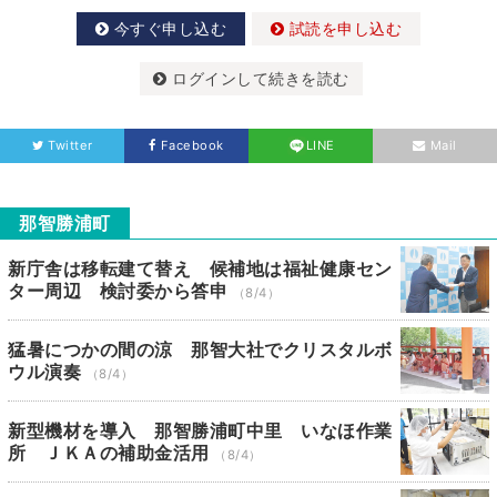
今すぐ申し込む
試読を申し込む
ログインして続きを読む
Twitter
Facebook
LINE
Mail
那智勝浦町
新庁舎は移転建て替え 候補地は福祉健康セン
ター周辺 検討委から答申
（8/4）
猛暑につかの間の涼 那智大社でクリスタルボ
ウル演奏
（8/4）
新型機材を導入 那智勝浦町中里 いなほ作業
所 ＪＫＡの補助金活用
（8/4）