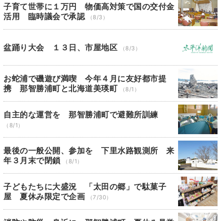
子育て世帯に１万円 物価高対策で国の交付金
活用 臨時議会で承認
（8/3）
盆踊り大会 １３日、市屋地区
（8/3）
お蛇浦で磯遊び満喫 今年４月に友好都市提
携 那智勝浦町と北海道美瑛町
（8/1）
自主的な運営を 那智勝浦町で避難所訓練
（8/1）
最後の一般公開、参加を 下里水路観測所 来
年３月末で閉鎖
（8/1）
子どもたちに大盛況 「太田の郷」で駄菓子
屋 夏休み限定で企画
（7/30）