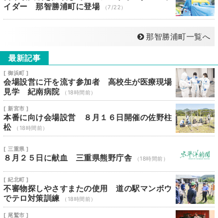
イダー 那智勝浦町に登場
（7/22）
那智勝浦町一覧へ
最新記事
[ 御浜町 ]
会場設営に汗を流す参加者 高校生が医療現場
見学 紀南病院
（18時間前）
[ 新宮市 ]
本番に向け会場設営 ８月１６日開催の佐野柱
松
（18時間前）
[ 三重県 ]
８月２５日に献血 三重県熊野庁舎
（18時間前）
[ 紀北町 ]
不審物探しやさすまたの使用 道の駅マンボウ
でテロ対策訓練
（18時間前）
[ 尾鷲市 ]