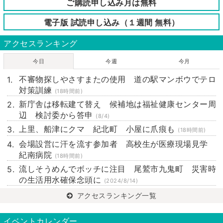
ご購読申し込み月は無料
電子版 試読申し込み（１週間 無料）
アクセスランキング
今日
今週
今月
不審物探しやさすまたの使用 道の駅マンボウでテロ
対策訓練
(18時間前)
新庁舎は移転建て替え 候補地は福祉健康センター周
辺 検討委から答申
(8/4)
上里、船津にクマ 紀北町 小屋に爪痕も
(18時間前)
会場設営に汗を流す参加者 高校生が医療現場見学
紀南病院
(18時間前)
流しそうめんでボッチに注目 尾鷲市九鬼町 災害時
の生活用水確保念頭に
(2024/8/14)
アクセスランキング一覧
イベントカレンダー