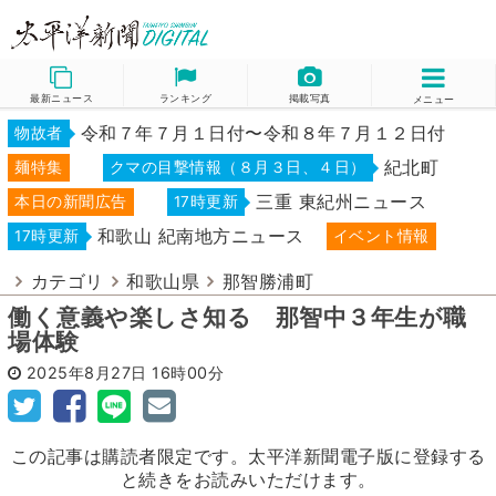
最新ニュース
ランキング
掲載写真
メニュー
令和７年７月１日付〜令和８年７月１２日付
物故者
紀北町
麺特集
クマの目撃情報（８月３日、４日）
三重 東紀州ニュース
本日の新聞広告
17時更新
和歌山 紀南地方ニュース
17時更新
イベント情報
カテゴリ
和歌山県
那智勝浦町
働く意義や楽しさ知る 那智中３年生が職
場体験
2025年8月27日
16時00分
この記事は購読者限定です。太平洋新聞電子版に登録する
と続きをお読みいただけます。