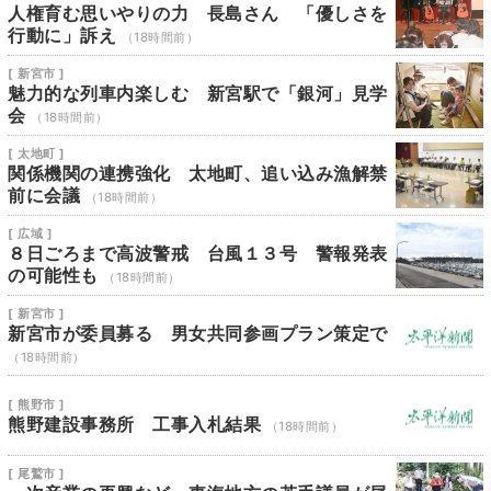
人権育む思いやりの力 長島さん 「優しさを
行動に」訴え
（18時間前）
[ 新宮市 ]
魅力的な列車内楽しむ 新宮駅で「銀河」見学
会
（18時間前）
[ 太地町 ]
関係機関の連携強化 太地町、追い込み漁解禁
前に会議
（18時間前）
[ 広域 ]
８日ごろまで高波警戒 台風１３号 警報発表
の可能性も
（18時間前）
[ 新宮市 ]
新宮市が委員募る 男女共同参画プラン策定で
（18時間前）
[ 熊野市 ]
熊野建設事務所 工事入札結果
（18時間前）
[ 尾鷲市 ]