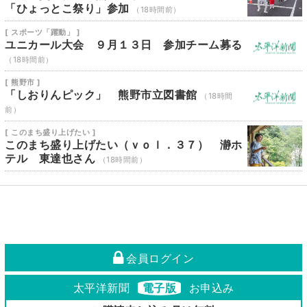
「ひょっとこ祭り」参加
（18時間前）
[ スポーツ「躍動」 ]
ユニカール大会 ９月１３日 参加チーム募る
（18時間前）
[ 熊野市 ]
「しおりんピック」 熊野市立図書館
（18時間
前）
[ このまち盛り上げたい ]
このまち盛り上げたい（ｖｏｌ．３７） 瀞ホ
テル 東達也さん
（18時間前）
会員ログイン
太平洋新聞
電子版
お申込み