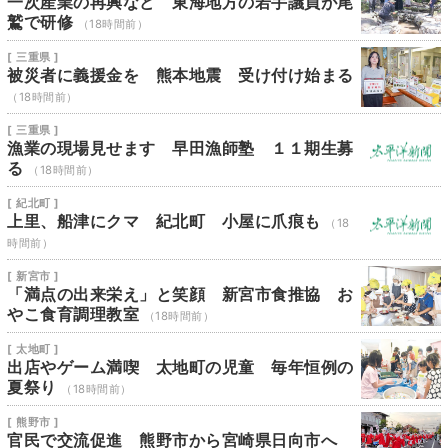
一次産業の再興など 東海地方の若手議員が尾
鷲で研修
（18時間前）
[ 三重県 ]
被災者に義援金を 熊本地震 受け付け始まる
（18時間前）
[ 三重県 ]
漁業の現場見せます 早田漁師塾 １１期生募
る
（18時間前）
[ 紀北町 ]
上里、船津にクマ 紀北町 小屋に爪痕も
（18
時間前）
[ 新宮市 ]
「満点の出来栄え」と笑顔 新宮市食推協 お
やこ食育調理教室
（18時間前）
[ 太地町 ]
出店やゲーム満喫 太地町の児童 毎年恒例の
夏祭り
（18時間前）
[ 熊野市 ]
官民で交流促進 熊野市から宮崎県日向市へ