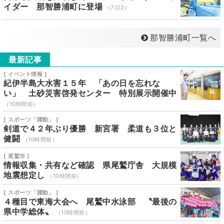
イダー 那智勝浦町に登場
（7/22）
那智勝浦町一覧へ
最新記事
[ イベント情報 ]
紀伊半島大水害１５年 「あの日を忘れな
い」 土砂災害啓発センター 特別展示開催中
（10時間前）
[ スポーツ「躍動」 ]
剣道で４２年ぶり優勝 新宮署 柔道も３位と
健闘
（10時間前）
[ 尾鷲市 ]
情報収集・共有など確認 県尾鷲庁舎 大規模
地震想定し
（10時間前）
[ スポーツ「躍動」 ]
４種目で東海大会へ 尾鷲中水泳部 〝最後の
県中学総体〟
（10時間前）