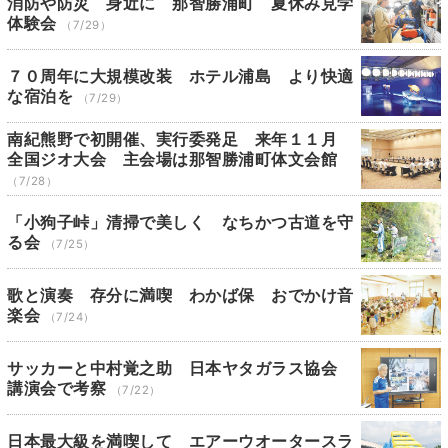
消防や防災 身近に 那智勝浦町 夏休み見学
体験会
（7/29）
７０周年に大規模改装 ホテル浦島 より快適
な宿泊を
（7/29）
南紀熊野で初開催、実行委発足 来年１１月
全国ジオ大会 主会場は那智勝浦町体文会館
（7/28）
「小狗子峠」清掃で美しく なちかつ古道を守
る会
（7/25）
歌と演奏 存分に満喫 わかば保 おでかけ音
楽会
（7/24）
サッカーと中村覚之助 日本ヤタガラス協会
講演会で考察
（7/22）
日本最大級を満喫して エアーウオータースラ