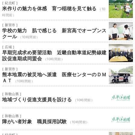
[ 紀北町 ]
米作りの魅力を体感 育つ稲穂を見て触る
（10
時間前）
[ 新宮市 ]
学校の魅力 肌で感じる 新宮高でオープンス
クール
（10時間前）
[ 広域 ]
早期完成求め要望活動 近畿自動車道紀勢線建
設促進期成同盟会
（10時間前）
[ 新宮市 ]
熊本地震の被災地へ派遣 医療センターのＤＭ
ＡＴ
（10時間前）
[ 和歌山県 ]
地域づくり促進支援員を設ける
（10時間前）
[ 和歌山県 ]
障がい者対象 職員採用試験
（10時間前）