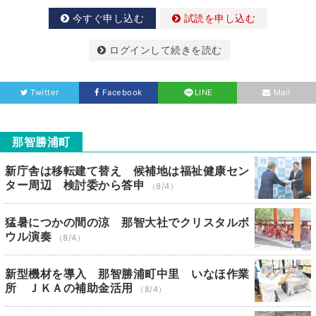
今すぐ申し込む
試読を申し込む
ログインして続きを読む
Twitter
Facebook
LINE
Mail
那智勝浦町
新庁舎は移転建て替え 候補地は福祉健康セン
ター周辺 検討委から答申
（8/4）
猛暑につかの間の涼 那智大社でクリスタルボ
ウル演奏
（8/4）
新型機材を導入 那智勝浦町中里 いなほ作業
所 ＪＫＡの補助金活用
（8/4）