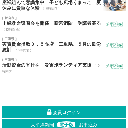
座禅組んで意識集中 子ども広場くまっこ 夏
休みに貴重な体験
（10時間前）
[ 新宮市 ]
上級救命講習会を開催 新宮消防 受講者募る
（10時間前）
[ 三重県 ]
実質賃金指数３．５％増 三重県、５月の勤労
統計
（10時間前）
[ 三重県 ]
活動資金の寄付を 災害ボランティア支援
（10
時間前）
会員ログイン
太平洋新聞
電子版
お申込み