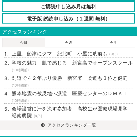
ご購読申し込み月は無料
電子版 試読申し込み（１週間 無料）
アクセスランキング
今日
今週
今月
上里、船津にクマ 紀北町 小屋に爪痕も
(8/5)
学校の魅力 肌で感じる 新宮高でオープンスクール
(10時間前)
剣道で４２年ぶり優勝 新宮署 柔道も３位と健闘
(10時間前)
熊本地震の被災地へ派遣 医療センターのＤＭＡＴ
(10時間前)
会場設営に汗を流す参加者 高校生が医療現場見学
紀南病院
(8/5)
アクセスランキング一覧