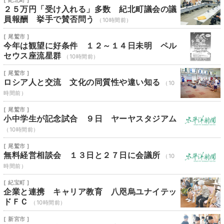
[ 紀北町 ]
２５万円「受け入れる」多数 紀北町議会の議
員報酬 挙手で賛否問う
（10時間前）
[ 尾鷲市 ]
今年は観望に好条件 １２～１４日未明 ペル
セウス座流星群
（10時間前）
[ 尾鷲市 ]
ロシア人と交流 文化の同質性や違い知る
（10
時間前）
[ 尾鷲市 ]
小中学生が記念試合 ９日 ヤーヤスタジアム
（10時間前）
[ 尾鷲市 ]
無料経営相談会 １３日と２７日に会議所
（10
時間前）
[ 紀宝町 ]
企業と連携 キャリア教育 八咫烏ユナイテッ
ドＦＣ
（10時間前）
[ 新宮市 ]