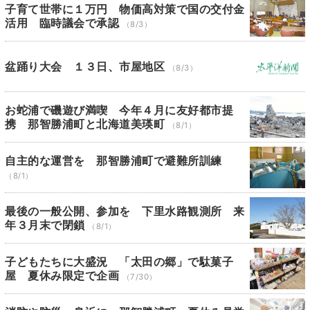
子育て世帯に１万円 物価高対策で国の交付金
活用 臨時議会で承認
（8/3）
盆踊り大会 １３日、市屋地区
（8/3）
お蛇浦で磯遊び満喫 今年４月に友好都市提
携 那智勝浦町と北海道美瑛町
（8/1）
自主的な運営を 那智勝浦町で避難所訓練
（8/1）
最後の一般公開、参加を 下里水路観測所 来
年３月末で閉鎖
（8/1）
子どもたちに大盛況 「太田の郷」で駄菓子
屋 夏休み限定で企画
（7/30）