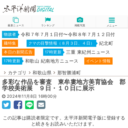
最新ニュース
ランキング
掲載写真
メニュー
令和７年７月１日付〜令和８年７月１２日付
物故者
紀北町
麺特集
クマの目撃情報（８月３日、４日）
三重 東紀州ニュース
本日の新聞広告
17時更新
和歌山 紀南地方ニュース
17時更新
イベント情報
カテゴリ
和歌山県
那智勝浦町
多彩な作品を審査 東牟婁地方美育協会 郡
学校美術展 ９日・１０日に展示
2024年11月8日
16時00分
この記事は購読者限定です。太平洋新聞電子版に登録する
と続きをお読みいただけます。