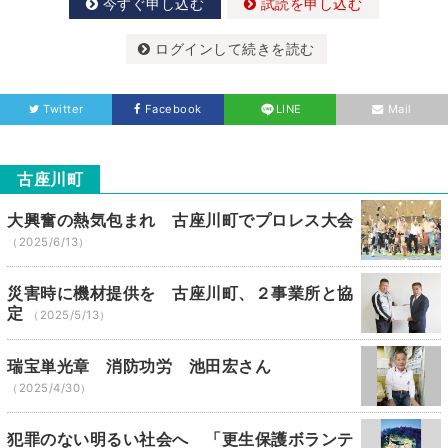
今すぐ申し込む
試読を申し込む
ログインして続きを読む
Twitter
Facebook
LINE
Mail
古座川町
大興奮の熱気包まれ 古座川町でプロレス大会
（2025/6/13）
災害時に機材提供を 古座川町、２事業所と協
定
（2025/5/13）
瑞宝単光章 消防功労 池田宏さん
（2025/4/30）
犯罪のない明るい社会へ 「更生保護ボランテ