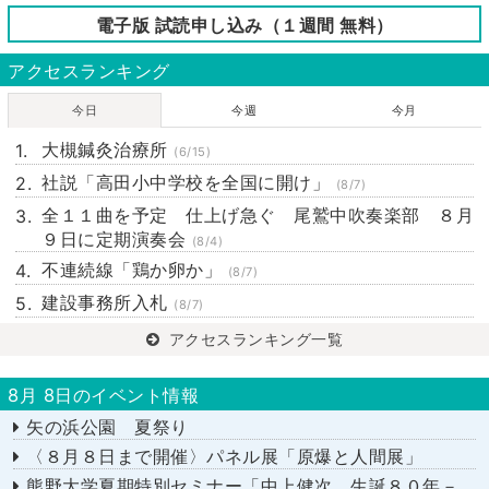
電子版 試読申し込み（１週間 無料）
アクセスランキング
今日
今週
今月
大槻鍼灸治療所
(6/15)
社説「高田小中学校を全国に開け」
(8/7)
全１１曲を予定 仕上げ急ぐ 尾鷲中吹奏楽部 ８月
９日に定期演奏会
(8/4)
不連続線「鶏か卵か」
(8/7)
建設事務所入札
(8/7)
アクセスランキング一覧
8月 8日のイベント情報
矢の浜公園 夏祭り
〈８月８日まで開催〉パネル展「原爆と人間展」
熊野大学夏期特別セミナー「中上健次 生誕８０年－時代へのまなざし－」