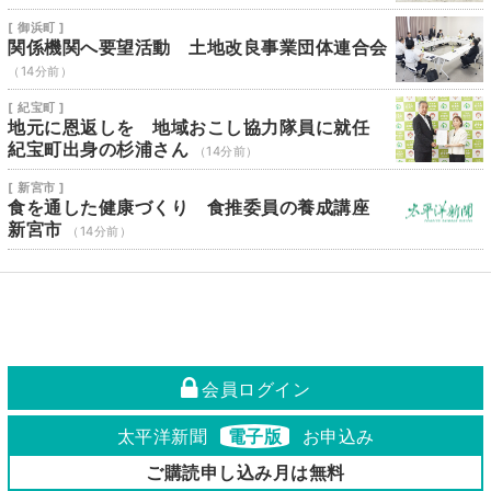
[ 御浜町 ]
関係機関へ要望活動 土地改良事業団体連合会
（14分前）
[ 紀宝町 ]
地元に恩返しを 地域おこし協力隊員に就任
紀宝町出身の杉浦さん
（14分前）
[ 新宮市 ]
食を通した健康づくり 食推委員の養成講座
新宮市
（14分前）
会員ログイン
太平洋新聞
電子版
お申込み
ご購読申し込み月は無料