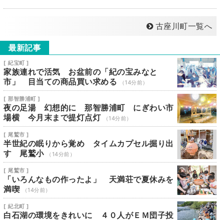
古座川町一覧へ
最新記事
[ 紀宝町 ]
家族連れで活気 お盆前の「紀の宝みなと
市」 目当ての商品買い求める
（14分前）
[ 那智勝浦町 ]
夜の足湯 幻想的に 那智勝浦町 にぎわい市
場横 今月末まで提灯点灯
（14分前）
[ 尾鷲市 ]
半世紀の眠りから覚め タイムカプセル掘り出
す 尾鷲小
（14分前）
[ 尾鷲市 ]
「いろんなもの作ったよ」 天満荘で夏休みを
満喫
（14分前）
[ 紀北町 ]
白石湖の環境をきれいに ４０人がＥＭ団子投