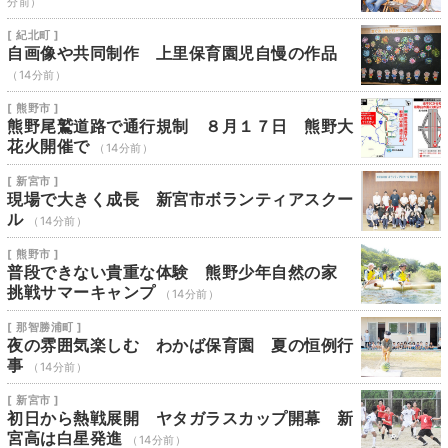
分前）
[ 紀北町 ]
自画像や共同制作 上里保育園児自慢の作品
（14分前）
[ 熊野市 ]
熊野尾鷲道路で通行規制 ８月１７日 熊野大
花火開催で
（14分前）
[ 新宮市 ]
現場で大きく成長 新宮市ボランティアスクー
ル
（14分前）
[ 熊野市 ]
普段できない貴重な体験 熊野少年自然の家
挑戦サマーキャンプ
（14分前）
[ 那智勝浦町 ]
夜の雰囲気楽しむ わかば保育園 夏の恒例行
事
（14分前）
[ 新宮市 ]
初日から熱戦展開 ヤタガラスカップ開幕 新
宮高は白星発進
（14分前）