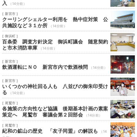
入
（14分前）
[ 新宮市 ]
クーリングシェルター利用を 熱中症対策 公
共施設など３１か所
（14分前）
[ 御浜町 ]
百条委 調査方針決定 御浜町議会 随意契約
と市木消防車庫
（14分前）
[ 新宮市 ]
飲酒運転にＮＯ 新宮市内で飲酒検問
（14分前）
[ 新宮市 ]
いくつかの神社回る人も 八並びの御朱印受け
る
（14分前）
[ 尾鷲市 ]
各施策の方向性など協議 後期基本計画の素案
策定へ 尾鷲市 審議会第２回部会
（14分前）
[ 尾鷲市 ]
紀和の鉱山の歴史 「友子同盟」の解説も
（14