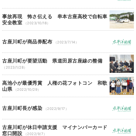
事故再現 怖さ伝える 串本古座高校で自転車
安全教室
（2023/10/18）
古座川町が商品券配布
（2023/7/14）
古座川町が要望活動 県道田原古座線の整備
（2023/1/28）
高池小が最優秀賞 人権の花フォトコン 和歌
山県
（2022/10/29）
古座川町長が感染
（2022/9/17）
古座川町が休日申請支援 マイナンバーカード
窓口開設
（2022/9/7）