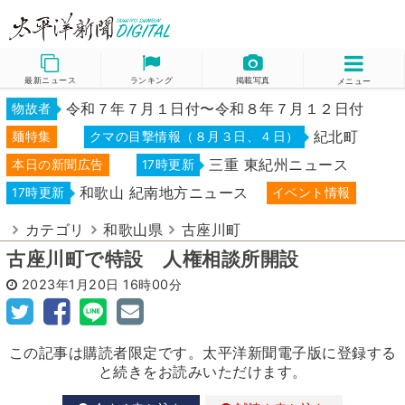
最新ニュース
ランキング
掲載写真
メニュー
令和７年７月１日付〜令和８年７月１２日付
物故者
紀北町
麺特集
クマの目撃情報（８月３日、４日）
三重 東紀州ニュース
本日の新聞広告
17時更新
和歌山 紀南地方ニュース
17時更新
イベント情報
カテゴリ
和歌山県
古座川町
古座川町で特設 人権相談所開設
2023年1月20日
16時00分
この記事は購読者限定です。太平洋新聞電子版に登録する
と続きをお読みいただけます。