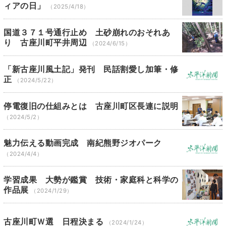
ィアの日」
（2025/4/18）
国道３７１号通行止め 土砂崩れのおそれあ
り 古座川町平井周辺
（2024/6/15）
「新古座川風土記」発刊 民話割愛し加筆・修
正
（2024/5/22）
停電復旧の仕組みとは 古座川町区長連に説明
（2024/5/2）
魅力伝える動画完成 南紀熊野ジオパーク
（2024/4/4）
学習成果 大勢が鑑賞 技術・家庭科と科学の
作品展
（2024/1/29）
古座川町Ｗ選 日程決まる
（2024/1/24）