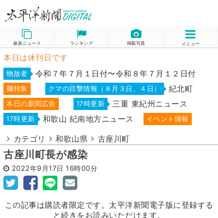
最新ニュース
ランキング
掲載写真
メニュー
本日は休刊日です
令和７年７月１日付〜令和８年７月１２日付
物故者
紀北町
麺特集
クマの目撃情報（８月３日、４日）
三重 東紀州ニュース
本日の新聞広告
17時更新
和歌山 紀南地方ニュース
17時更新
イベント情報
カテゴリ
和歌山県
古座川町
古座川町長が感染
2022年9月17日
16時00分
この記事は購読者限定です。太平洋新聞電子版に登録する
と続きをお読みいただけます。