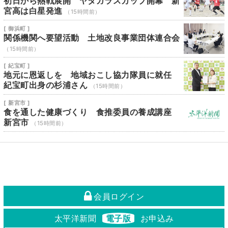
初日から熱戦展開 ヤタガラスカップ開幕 新
宮高は白星発進
（15時間前）
[ 御浜町 ]
関係機関へ要望活動 土地改良事業団体連合会
（15時間前）
[ 紀宝町 ]
地元に恩返しを 地域おこし協力隊員に就任
紀宝町出身の杉浦さん
（15時間前）
[ 新宮市 ]
食を通した健康づくり 食推委員の養成講座
新宮市
（15時間前）
会員ログイン
太平洋新聞
電子版
お申込み