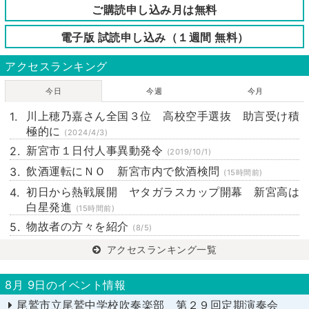
ご購読申し込み月は無料
電子版 試読申し込み（１週間 無料）
アクセスランキング
今日
今週
今月
川上穂乃嘉さん全国３位 高校空手選抜 助言受け積
極的に
(2024/4/3)
新宮市１日付人事異動発令
(2019/10/1)
飲酒運転にＮＯ 新宮市内で飲酒検問
(15時間前)
初日から熱戦展開 ヤタガラスカップ開幕 新宮高は
白星発進
(15時間前)
物故者の方々を紹介
(8/5)
アクセスランキング一覧
8月 9日のイベント情報
尾鷲市立尾鷲中学校吹奏楽部 第２９回定期演奏会