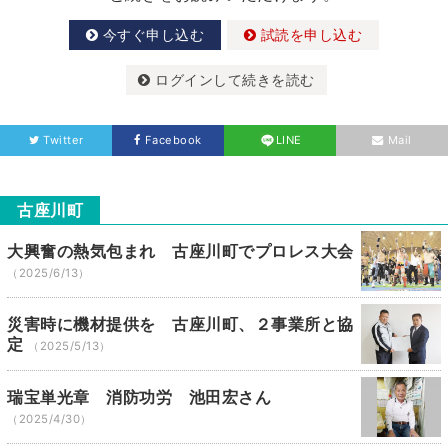
今すぐ申し込む
試読を申し込む
ログインして続きを読む
Twitter
Facebook
LINE
Mail
古座川町
大興奮の熱気包まれ 古座川町でプロレス大会
（2025/6/13）
災害時に機材提供を 古座川町、２事業所と協
定
（2025/5/13）
瑞宝単光章 消防功労 池田宏さん
（2025/4/30）