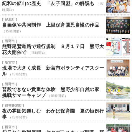
紀和の鉱山の歴史 「友子同盟」の解説も
（15
時間前）
[ 紀北町 ]
自画像や共同制作 上里保育園児自慢の作品
（15時間前）
[ 熊野市 ]
熊野尾鷲道路で通行規制 ８月１７日 熊野大
花火開催で
（15時間前）
[ 新宮市 ]
現場で大きく成長 新宮市ボランティアスクー
ル
（15時間前）
[ 熊野市 ]
普段できない貴重な体験 熊野少年自然の家
挑戦サマーキャンプ
（15時間前）
[ 那智勝浦町 ]
夜の雰囲気楽しむ わかば保育園 夏の恒例行
事
（15時間前）
[ 新宮市 ]