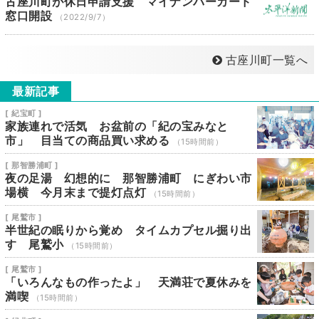
古座川町が休日申請支援 マイナンバーカード
窓口開設
（2022/9/7）
古座川町一覧へ
最新記事
[ 紀宝町 ]
家族連れで活気 お盆前の「紀の宝みなと
市」 目当ての商品買い求める
（15時間前）
[ 那智勝浦町 ]
夜の足湯 幻想的に 那智勝浦町 にぎわい市
場横 今月末まで提灯点灯
（15時間前）
[ 尾鷲市 ]
半世紀の眠りから覚め タイムカプセル掘り出
す 尾鷲小
（15時間前）
[ 尾鷲市 ]
「いろんなもの作ったよ」 天満荘で夏休みを
満喫
（15時間前）