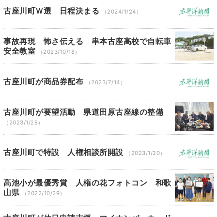
古座川町Ｗ選 日程決まる
（2024/1/24）
事故再現 怖さ伝える 串本古座高校で自転車
安全教室
（2023/10/18）
古座川町が商品券配布
（2023/7/14）
古座川町が要望活動 県道田原古座線の整備
（2023/1/28）
古座川町で特設 人権相談所開設
（2023/1/20）
高池小が最優秀賞 人権の花フォトコン 和歌
山県
（2022/10/29）