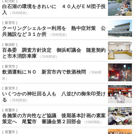
[ 紀北町 ]
白石湖の環境をきれいに ４０人がＥＭ団子投
入
（15時間前）
[ 新宮市 ]
クーリングシェルター利用を 熱中症対策 公
共施設など３１か所
（15時間前）
[ 御浜町 ]
百条委 調査方針決定 御浜町議会 随意契約
と市木消防車庫
（15時間前）
[ 新宮市 ]
飲酒運転にＮＯ 新宮市内で飲酒検問
（15時間
前）
[ 新宮市 ]
いくつかの神社回る人も 八並びの御朱印受け
る
（15時間前）
[ 尾鷲市 ]
各施策の方向性など協議 後期基本計画の素案
策定へ 尾鷲市 審議会第２回部会
（15時間前）
[ 尾鷲市 ]