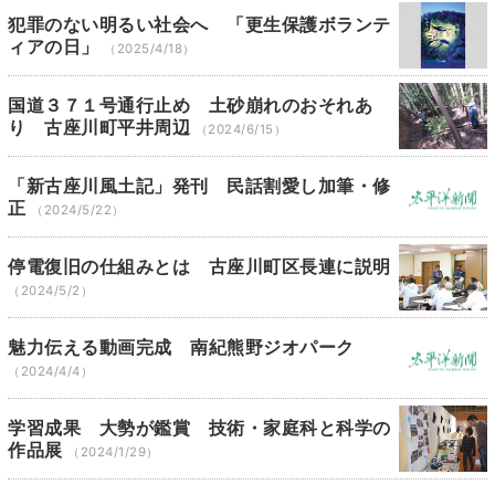
犯罪のない明るい社会へ 「更生保護ボランテ
ィアの日」
（2025/4/18）
国道３７１号通行止め 土砂崩れのおそれあ
り 古座川町平井周辺
（2024/6/15）
「新古座川風土記」発刊 民話割愛し加筆・修
正
（2024/5/22）
停電復旧の仕組みとは 古座川町区長連に説明
（2024/5/2）
魅力伝える動画完成 南紀熊野ジオパーク
（2024/4/4）
学習成果 大勢が鑑賞 技術・家庭科と科学の
作品展
（2024/1/29）