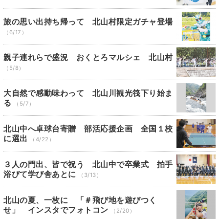
旅の思い出持ち帰って 北山村限定ガチャ登場
（6/17）
親子連れらで盛況 おくとろマルシェ 北山村
（5/8）
大自然で感動味わって 北山川観光筏下り始ま
る
（5/7）
北山中へ卓球台寄贈 部活応援企画 全国１校
に選出
（4/22）
３人の門出、皆で祝う 北山中で卒業式 拍手
浴びて学び舎あとに
（3/13）
北山の夏、一枚に 「＃飛び地を遊びつく
せ」 インスタでフォトコン
（2/20）