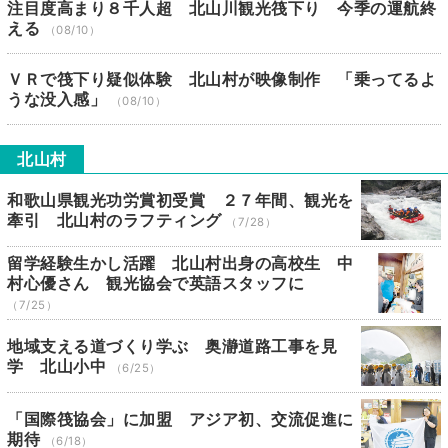
注目度高まり８千人超 北山川観光筏下り 今季の運航終
える
（08/10）
ＶＲで筏下り疑似体験 北山村が映像制作 「乗ってるよ
うな没入感」
（08/10）
北山村
和歌山県観光功労賞初受賞 ２７年間、観光を
牽引 北山村のラフティング
（7/28）
留学経験生かし活躍 北山村出身の高校生 中
村心優さん 観光協会で英語スタッフに
（7/25）
地域支える道づくり学ぶ 奥瀞道路工事を見
学 北山小中
（6/25）
「国際筏協会」に加盟 アジア初、交流促進に
期待
（6/18）