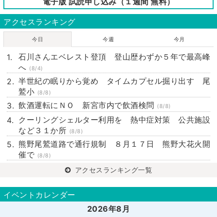
電子版 試読申し込み（１週間 無料）
アクセスランキング
今日
今週
今月
石川さんエベレスト登頂 登山歴わずか５年で最高峰
へ
(8/4)
半世紀の眠りから覚め タイムカプセル掘り出す 尾
鷲小
(8/8)
飲酒運転にＮＯ 新宮市内で飲酒検問
(8/8)
クーリングシェルター利用を 熱中症対策 公共施設
など３１か所
(8/8)
熊野尾鷲道路で通行規制 ８月１７日 熊野大花火開
催で
(8/8)
アクセスランキング一覧
イベントカレンダー
2026年8月