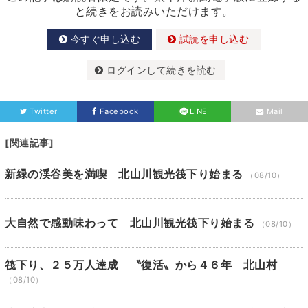
と続きをお読みいただけます。
今すぐ申し込む
試読を申し込む
ログインして続きを読む
Twitter
Facebook
LINE
Mail
[関連記事]
新緑の渓谷美を満喫 北山川観光筏下り始まる
（08/10）
大自然で感動味わって 北山川観光筏下り始まる
（08/10）
筏下り、２５万人達成 〝復活〟から４６年 北山村
（08/10）