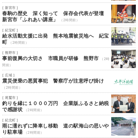
[ 新宮市 ]
春駒の歴史 深く知って 保存会代表が登壇
新宮市「ふれあい講座」
（2時間前）
[ 紀宝町 ]
給水活動支援に出発 熊本地震被災地へ 紀宝
町
（2時間前）
[ 熊野市 ]
事前復興の大切さ 市職員が研修 熊野市
（2時
間前）
[ 広域 ]
震災便乗の悪質事犯 警察庁が注意呼び掛け
（2時間前）
[ 尾鷲市 ]
釣りを縁に１０００万円 企業版ふるさと納税
で感謝状
（2時間前）
[ 紀北町 ]
雨に濡れずに降車し移動 道の駅海山の思いや
り駐車場
（2時間前）