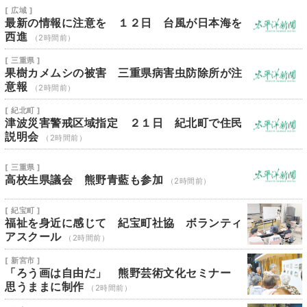
[ 広域 ]
最新の情報に注意を １２日 台風が日本海を
西進
（2時間前）
[ 三重県 ]
果樹カメムシの被害 三重県病害虫防除所が注
意報
（2時間前）
[ 紀北町 ]
津波災害警戒区域指定 ２１日 紀北町で住民
説明会
（2時間前）
[ 三重県 ]
高校生県議会 熊野青藍も参加
（2時間前）
[ 紀宝町 ]
福祉を身近に感じて 紀宝町社協 ボランティ
アスクール
（2時間前）
[ 新宮市 ]
「ろう画は自由だ」 熊野芸術文化セミナー
思うままに制作
（2時間前）