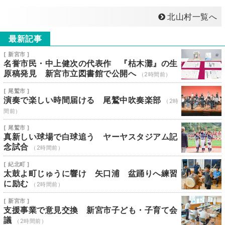
北山村一覧へ
最新記事
[ 新宮市 ]
名誉市民・中上健次の代表作 『枯木灘』の生
原稿発見 新宮市立図書館で公開へ
（2時間前）
[ 尾鷲市 ]
演奏で楽しい時間届ける 尾鷲中吹奏楽部
（2時
間前）
[ 尾鷲市 ]
真新しい球場で白球追う ヤーヤスタジアム記
念試合
（2時間前）
[ 紀北町 ]
太鼓よ町じゅうに響け 矢口浦 盆踊りへ練習
に励む
（2時間前）
[ 新宮市 ]
支援事業で意見交換 新宮市子ども・子育て会
議
（2時間前）