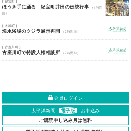
[ 紀宝町 ]
ほうき手に踊る 紀宝町井田の伝統行事
（2時間
前）
[ 太地町 ]
海水浴場のクジラ展示再開
（2時間前）
[ 古座川町 ]
古座川町で特設人権相談所
（2時間前）
会員ログイン
太平洋新聞
電子版
お申込み
ご購読申し込み月は無料