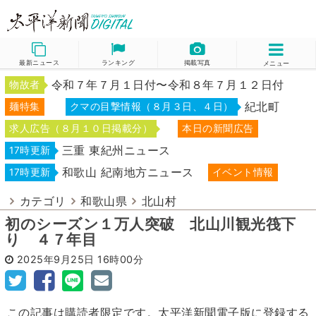
最新ニュース
ランキング
掲載写真
メニュー
令和７年７月１日付〜令和８年７月１２日付
物故者
紀北町
麺特集
クマの目撃情報（８月３日、４日）
求人広告（８月１０日掲載分）
本日の新聞広告
三重 東紀州ニュース
17時更新
和歌山 紀南地方ニュース
17時更新
イベント情報
カテゴリ
和歌山県
北山村
初のシーズン１万人突破 北山川観光筏下
り ４７年目
2025年9月25日
16時00分
この記事は購読者限定です。太平洋新聞電子版に登録する