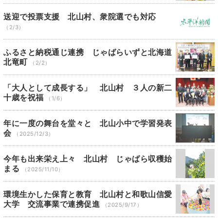
送迎で投票支援 北山村、衆院選でも対応
（2/3）
ふるさと納税通じ連携 じゃばらいずと北海道
北竜町
（2/2）
「大人として成長する」 北山村 ３人の新二
十歳を祝福
（1/6）
年に一度の舞台を堂々と 北山小中で学習発表
会
（2025/12/3）
今年も出来栄え上々 北山村 じゃばら収穫始
まる
（2025/11/10）
環境生かした保育と教育 北山村と和歌山信愛
大学 交流事業で連携促進
（2025/9/17）