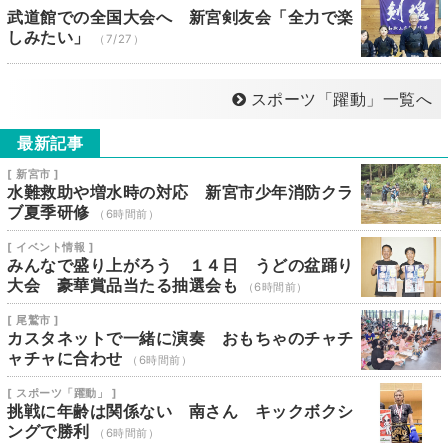
武道館での全国大会へ 新宮剣友会「全力で楽
しみたい」
（7/27）
スポーツ「躍動」一覧へ
最新記事
[ 新宮市 ]
水難救助や増水時の対応 新宮市少年消防クラ
ブ夏季研修
（6時間前）
[ イベント情報 ]
みんなで盛り上がろう １４日 うどの盆踊り
大会 豪華賞品当たる抽選会も
（6時間前）
[ 尾鷲市 ]
カスタネットで一緒に演奏 おもちゃのチャチ
ャチャに合わせ
（6時間前）
[ スポーツ「躍動」 ]
挑戦に年齢は関係ない 南さん キックボクシ
ングで勝利
（6時間前）