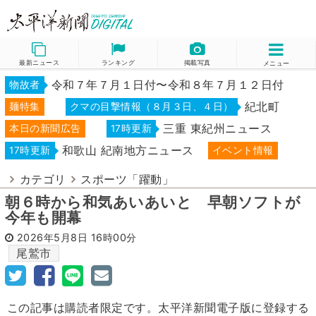
最新ニュース
ランキング
掲載写真
メニュー
令和７年７月１日付〜令和８年７月１２日付
物故者
紀北町
麺特集
クマの目撃情報（８月３日、４日）
三重 東紀州ニュース
本日の新聞広告
17時更新
和歌山 紀南地方ニュース
17時更新
イベント情報
カテゴリ
スポーツ「躍動」
朝６時から和気あいあいと 早朝ソフトが
今年も開幕
2026年5月8日
16時00分
尾鷲市
この記事は購読者限定です。太平洋新聞電子版に登録する