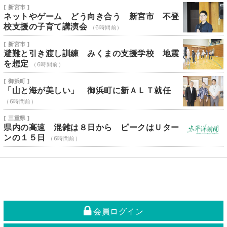
[ 新宮市 ]
ネットやゲーム どう向き合う 新宮市 不登
校支援の子育て講演会
（6時間前）
[ 新宮市 ]
避難と引き渡し訓練 みくまの支援学校 地震
を想定
（6時間前）
[ 御浜町 ]
「山と海が美しい」 御浜町に新ＡＬＴ就任
（6時間前）
[ 三重県 ]
県内の高速 混雑は８日から ピークはＵター
ンの１５日
（6時間前）
会員ログイン