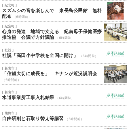
[ 紀北町 ]
スズムシの音を楽しんで 東長島公民館 無料
配布
（6時間前）
[ 紀宝町 ]
心身の発達 地域で支える 紀南母子保健医療
推進協 会議で方針議論
（6時間前）
[ 社説 ]
社説「高田小中学校を全国に開け」
（6時間前）
[ 新宮市 ]
「信頼大切に成長を」 キナンが近況説明会
（6時間前）
[ 新宮市 ]
水道事業所工事入札結果
（6時間前）
[ 熊野市 ]
自由研削と石取り替え等講習
（6時間前）