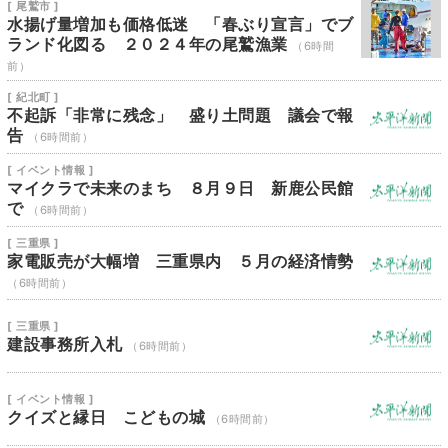
[ 尾鷲市 ]
水揚げ量増加も価格低迷 「春ぶり宣言」でブ
ランド化図る ２０２４年の尾鷲漁業
（6時間
前）
[ 紀北町 ]
不起訴「非常に残念」 盛り土問題 議会で報
告
（6時間前）
[ イベント情報 ]
マイクラで未来のまち ８月９日 新鹿公民館
で
（6時間前）
[ 三重県 ]
家電販売が大幅増 三重県内 ５月の経済情勢
（6時間前）
[ 三重県 ]
建設事務所入札
（6時間前）
[ イベント情報 ]
クイズと縁日 こどもの城
（6時間前）