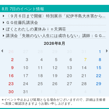
8月 7日のイベント情報
〈９月６日まで開催〉特別展示「紀伊半島大水害から１５年－あの日を忘れない－」
ＧＧ佐藤氏講演会
ぼくとわたしの夏休みｉｎ天満荘
講演会「失敗のない人生には成功もない」講師：ＧＧ佐藤さん
2026年8月
26
27
28
29
30
31
1
2
3
4
5
6
7
8
9
10
11
12
13
14
15
16
17
18
19
20
21
22
23
24
25
26
27
28
29
30
31
1
2
3
4
5
※イベント中止および延期となる場合がございますので、詳細は主催者
へ直接ご確認頂きますようお願い申し上げます。