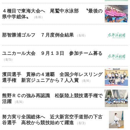
４種目で東海大会へ 尾鷲中水泳部 〝最後の
県中学総体〟
（8/6）
那智勝浦ゴルフ ７月度例会結果
（8/6）
ユニカール大会 ９月１３日 参加チーム募る
（8/5）
濱田選手 貫禄の４連覇 全国少年レスリング
選手権 新宮ジュニアから７人入賞
（8/4）
熊野ＲＣの強み再認識 松阪陸上競技選手権で
活躍
（8/4）
努力実り全国総体へ 近大新宮空手道部の下古
谷選手 高校から競技始めて躍進
（8/3）