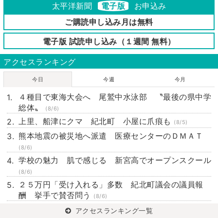
太平洋新聞
電子版
お申込み
ご購読申し込み月は無料
電子版 試読申し込み（１週間 無料）
アクセスランキング
今日
今週
今月
４種目で東海大会へ 尾鷲中水泳部 〝最後の県中学
総体〟
(8/6)
上里、船津にクマ 紀北町 小屋に爪痕も
(8/5)
熊本地震の被災地へ派遣 医療センターのＤＭＡＴ
(8/6)
学校の魅力 肌で感じる 新宮高でオープンスクール
(8/6)
２５万円「受け入れる」多数 紀北町議会の議員報
酬 挙手で賛否問う
(8/6)
アクセスランキング一覧