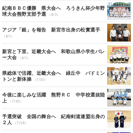
紀南ＢＢＣ優勝 県大会へ ろうきん杯少年野
球大会熊野支部予選
（8/3）
アジア「銀」を報告 新宮市出身の松實選手
（8/1）
新宮と下里、近畿大会へ 和歌山県小学生バレ
ー大会
（8/1）
県総体で活躍、近畿大会へ 緑丘中 バドミン
トンと新体操
（7/30）
今後に楽しみな活躍 熊野ＲＣ 中学校選抜陸
上
（7/30）
予選突破 全国の舞台へ 紀南剣道連盟出身の
２人
（7/28）