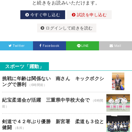
と続きをお読みいただけます。
今すぐ申し込む
試読を申し込む
ログインして続きを読む
Twitter
Facebook
LINE
Mail
スポーツ「躍動」
挑戦に年齢は関係ない 南さん キックボクシ
ングで勝利
（6時間前）
紀宝柔道会が活躍 三重県中学校大会で
（6時間
前）
剣道で４２年ぶり優勝 新宮署 柔道も３位と
健闘
（8/6）