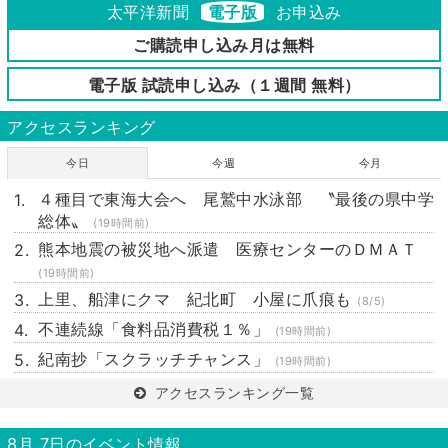
太平洋新聞
電子版
お申込み
ご購読申し込み月は無料
電子版 試読申し込み（１週間 無料）
アクセスランキング
今日
今週
今月
４種目で東海大会へ 尾鷲中水泳部 〝最後の県中学
総体〟
(19時間前)
熊本地震の被災地へ派遣 医療センターのＤＭＡＴ
(19時間前)
上里、船津にクマ 紀北町 小屋に爪痕も
(8/5)
不連続線「食料品消費税１％」
(19時間前)
紀南抄「スクラッチチャンス」
(19時間前)
アクセスランキング一覧
8月 7日のイベント情報