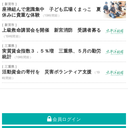
[ 新宮市 ]
座禅組んで意識集中 子ども広場くまっこ 夏
休みに貴重な体験
（19時間前）
[ 新宮市 ]
上級救命講習会を開催 新宮消防 受講者募る
（19時間前）
[ 三重県 ]
実質賃金指数３．５％増 三重県、５月の勤労
統計
（19時間前）
[ 三重県 ]
活動資金の寄付を 災害ボランティア支援
（19
時間前）
会員ログイン