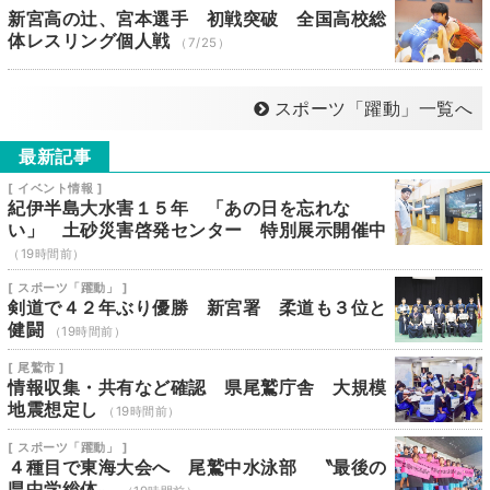
新宮高の辻、宮本選手 初戦突破 全国高校総
体レスリング個人戦
（7/25）
スポーツ「躍動」一覧へ
最新記事
[ イベント情報 ]
紀伊半島大水害１５年 「あの日を忘れな
い」 土砂災害啓発センター 特別展示開催中
（19時間前）
[ スポーツ「躍動」 ]
剣道で４２年ぶり優勝 新宮署 柔道も３位と
健闘
（19時間前）
[ 尾鷲市 ]
情報収集・共有など確認 県尾鷲庁舎 大規模
地震想定し
（19時間前）
[ スポーツ「躍動」 ]
４種目で東海大会へ 尾鷲中水泳部 〝最後の
県中学総体〟