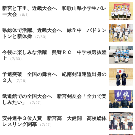
新宮と下里、近畿大会へ 和歌山県小学生バレ
ー大会
（8/1）
県総体で活躍、近畿大会へ 緑丘中 バドミン
トンと新体操
（7/30）
今後に楽しみな活躍 熊野ＲＣ 中学校選抜陸
上
（7/30）
予選突破 全国の舞台へ 紀南剣道連盟出身の
２人
（7/28）
武道館での全国大会へ 新宮剣友会「全力で楽
しみたい」
（7/27）
安井選手３位入賞 新宮高 大健闘 高校総体
レスリング閉幕
（7/27）