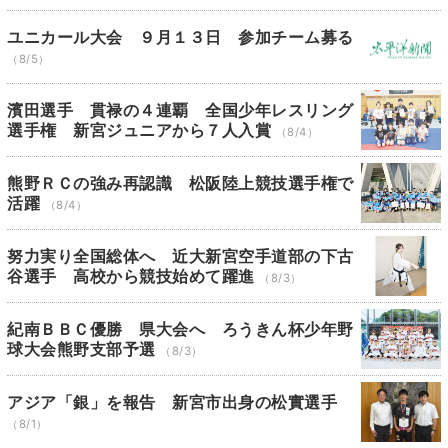
ユニカール大会 ９月１３日 参加チーム募る
（8/5）
濱田選手 貫禄の４連覇 全国少年レスリング
選手権 新宮ジュニアから７人入賞
（8/4）
熊野ＲＣの強み再認識 松阪陸上競技選手権で
活躍
（8/4）
努力実り全国総体へ 近大新宮空手道部の下古
谷選手 高校から競技始めて躍進
（8/3）
紀南ＢＢＣ優勝 県大会へ ろうきん杯少年野
球大会熊野支部予選
（8/3）
アジア「銀」を報告 新宮市出身の松實選手
（8/1）