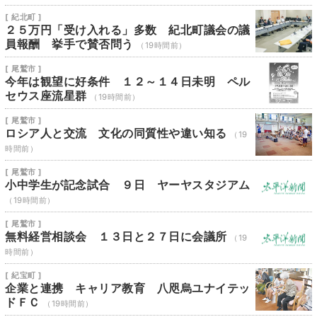
[ 紀北町 ]
２５万円「受け入れる」多数 紀北町議会の議
員報酬 挙手で賛否問う
（19時間前）
[ 尾鷲市 ]
今年は観望に好条件 １２～１４日未明 ペル
セウス座流星群
（19時間前）
[ 尾鷲市 ]
ロシア人と交流 文化の同質性や違い知る
（19
時間前）
[ 尾鷲市 ]
小中学生が記念試合 ９日 ヤーヤスタジアム
（19時間前）
[ 尾鷲市 ]
無料経営相談会 １３日と２７日に会議所
（19
時間前）
[ 紀宝町 ]
企業と連携 キャリア教育 八咫烏ユナイテッ
ドＦＣ
（19時間前）