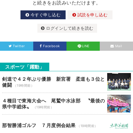
と続きをお読みいただけます。
今すぐ申し込む
試読を申し込む
ログインして続きを読む
Twitter
Facebook
LINE
Mail
スポーツ「躍動」
剣道で４２年ぶり優勝 新宮署 柔道も３位と
健闘
（19時間前）
４種目で東海大会へ 尾鷲中水泳部 〝最後の
県中学総体〟
（19時間前）
那智勝浦ゴルフ ７月度例会結果
（19時間前）