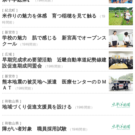
（19時間前）
[ 紀北町 ]
米作りの魅力を体感 育つ稲穂を見て触る
（19
時間前）
[ 新宮市 ]
学校の魅力 肌で感じる 新宮高でオープンス
クール
（19時間前）
[ 広域 ]
早期完成求め要望活動 近畿自動車道紀勢線建
設促進期成同盟会
（19時間前）
[ 新宮市 ]
熊本地震の被災地へ派遣 医療センターのＤＭ
ＡＴ
（19時間前）
[ 和歌山県 ]
地域づくり促進支援員を設ける
（19時間前）
[ 和歌山県 ]
障がい者対象 職員採用試験
（19時間前）