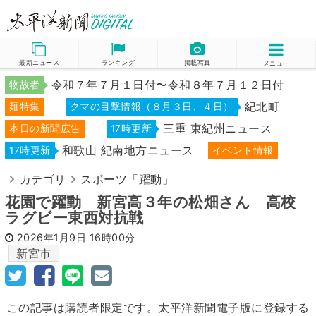
最新ニュース
ランキング
掲載写真
メニュー
令和７年７月１日付〜令和８年７月１２日付
物故者
紀北町
麺特集
クマの目撃情報（８月３日、４日）
三重 東紀州ニュース
本日の新聞広告
17時更新
和歌山 紀南地方ニュース
17時更新
イベント情報
カテゴリ
スポーツ「躍動」
花園で躍動 新宮高３年の松畑さん 高校
ラグビー東西対抗戦
2026年1月9日
16時00分
新宮市
この記事は購読者限定です。太平洋新聞電子版に登録する