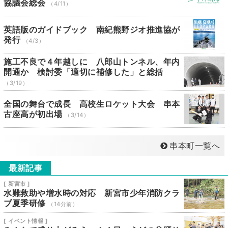
協議会総会
（4/11）
英語版のガイドブック 南紀熊野ジオ推進協が
発行
（4/3）
施工不良で４年越しに 八郎山トンネル、年内
開通か 検討委「適切に補修した」と総括
（3/19）
全国の舞台で成長 高校生ロケット大会 串本
古座高が初出場
（3/14）
串本町一覧へ
最新記事
[ 新宮市 ]
水難救助や増水時の対応 新宮市少年消防クラ
ブ夏季研修
（14分前）
[ イベント情報 ]