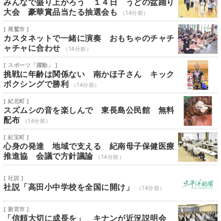
みんなで盛り上がろう １４日 うどの盆踊り
大会 豪華賞品当たる抽選会も
（14分前）
[ 尾鷲市 ]
カスタネットで一緒に演奏 おもちゃのチャチ
ャチャに合わせ
（14分前）
[ スポーツ「躍動」 ]
挑戦に年齢は関係ない 南かほ子さん キック
ボクシングで勝利
（14分前）
[ 紀北町 ]
スズムシの音を楽しんで 東長島公民館 無料
配布
（14分前）
[ 紀宝町 ]
心身の発達 地域で支える 紀南母子保健医療
推進協 会議で方針議論
（14分前）
[ 社説 ]
社説「高田小中学校を全国に開け」
（14分前）
[ 新宮市 ]
「信頼大切に成長を」 キナンが近況説明会