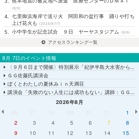
熊本地震の被災地へ派遣 医療センターのＤＭＡＴ
(8/6)
七里御浜海岸で送り火 阿田和の盆行事 踊りや打ち
上げ花火も
(2024/8/17)
小中学生が記念試合 ９日 ヤーヤスタジアム
(8/6)
アクセスランキング一覧
8月 7日のイベント情報
〈９月６日まで開催〉特別展示「紀伊半島大水害から１５年－あの日を忘れない－」
ＧＧ佐藤氏講演会
ぼくとわたしの夏休みｉｎ天満荘
講演会「失敗のない人生には成功もない」講師：ＧＧ佐藤さん
2026年8月
26
27
28
29
30
31
1
2
3
4
5
6
7
8
9
10
11
12
13
14
15