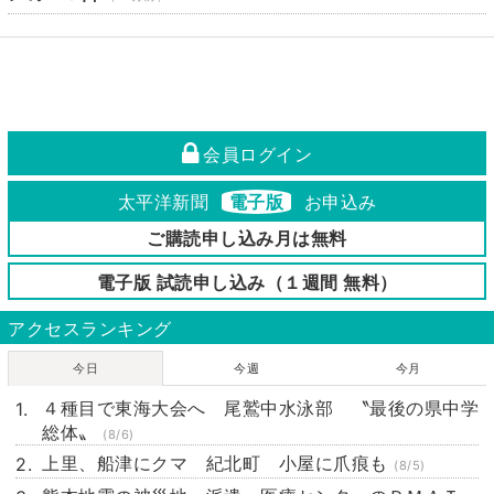
会員ログイン
太平洋新聞
電子版
お申込み
ご購読申し込み月は無料
電子版 試読申し込み（１週間 無料）
アクセスランキング
今日
今週
今月
４種目で東海大会へ 尾鷲中水泳部 〝最後の県中学
総体〟
(8/6)
上里、船津にクマ 紀北町 小屋に爪痕も
(8/5)