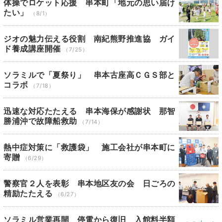
体操でロケット応援 串本町「地元の思い届け
たい」
（8/1）
ジオの魅力伝える役割 南紀熊野推進協 ガイ
ド養成講座開催
（7/25）
ソラミルで「夏祭り」 串本古座高ＣＧＳ部と
コラボ
（7/18）
迅速な対応たたえる 串本海保が感謝状 那智
勝浦沖で故障船救助
（7/14）
熱中症対策に「救護袋」 施工会社が串本町に
寄贈
（6/29）
警察官２人を表彰 串本地区友の会 日ごろの
精励たたえる
（6/27）
ソラミル営業再開 停電から復旧 入館料半額