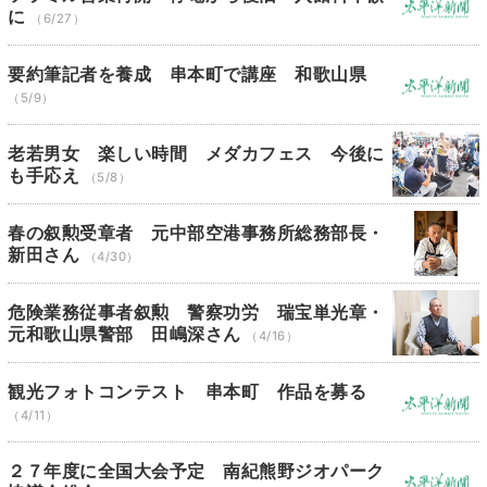
に
（6/27）
要約筆記者を養成 串本町で講座 和歌山県
（5/9）
老若男女 楽しい時間 メダカフェス 今後に
も手応え
（5/8）
春の叙勲受章者 元中部空港事務所総務部長・
新田さん
（4/30）
危険業務従事者叙勲 警察功労 瑞宝単光章・
元和歌山県警部 田嶋深さん
（4/16）
観光フォトコンテスト 串本町 作品を募る
（4/11）
２７年度に全国大会予定 南紀熊野ジオパーク