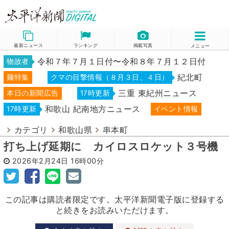
最新ニュース
ランキング
掲載写真
メニュー
令和７年７月１日付〜令和８年７月１２日付
物故者
紀北町
麺特集
クマの目撃情報（８月３日、４日）
三重 東紀州ニュース
本日の新聞広告
17時更新
和歌山 紀南地方ニュース
17時更新
イベント情報
カテゴリ
和歌山県
串本町
打ち上げ延期に カイロスロケット３号機
2026年2月24日
16時00分
この記事は購読者限定です。太平洋新聞電子版に登録する
と続きをお読みいただけます。