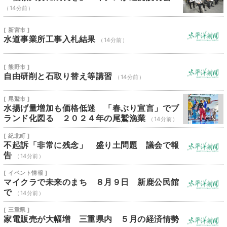
（14分前）
[ 新宮市 ]
水道事業所工事入札結果
（14分前）
[ 熊野市 ]
自由研削と石取り替え等講習
（14分前）
[ 尾鷲市 ]
水揚げ量増加も価格低迷 「春ぶり宣言」でブ
ランド化図る ２０２４年の尾鷲漁業
（14分前）
[ 紀北町 ]
不起訴「非常に残念」 盛り土問題 議会で報
告
（14分前）
[ イベント情報 ]
マイクラで未来のまち ８月９日 新鹿公民館
で
（14分前）
[ 三重県 ]
家電販売が大幅増 三重県内 ５月の経済情勢