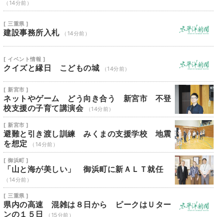
（14分前）
[ 三重県 ]
建設事務所入札
（14分前）
[ イベント情報 ]
クイズと縁日 こどもの城
（14分前）
[ 新宮市 ]
ネットやゲーム どう向き合う 新宮市 不登
校支援の子育て講演会
（14分前）
[ 新宮市 ]
避難と引き渡し訓練 みくまの支援学校 地震
を想定
（14分前）
[ 御浜町 ]
「山と海が美しい」 御浜町に新ＡＬＴ就任
（14分前）
[ 三重県 ]
県内の高速 混雑は８日から ピークはＵター
ンの１５日
（15分前）