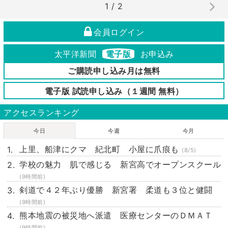
1 / 2
会員ログイン
太平洋新聞
電子版
お申込み
ご購読申し込み月は無料
電子版 試読申し込み（１週間 無料）
アクセスランキング
今日
今週
今月
上里、船津にクマ 紀北町 小屋に爪痕も
(8/5)
学校の魅力 肌で感じる 新宮高でオープンスクール
(9時間前)
剣道で４２年ぶり優勝 新宮署 柔道も３位と健闘
(9時間前)
熊本地震の被災地へ派遣 医療センターのＤＭＡＴ
(9時間前)