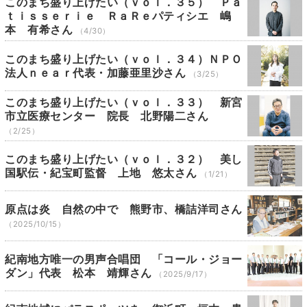
このまち盛り上げたい（ｖｏｌ．３５） Ｐａ
ｔｉｓｓｅｒｉｅ ＲａＲｅパティシエ 嶋
本 有希さん
（4/30）
このまち盛り上げたい（ｖｏｌ．３４）ＮＰＯ
法人ｎｅａｒ代表・加藤亜里沙さん
（3/25）
このまち盛り上げたい（ｖｏｌ．３３） 新宮
市立医療センター 院長 北野陽二さん
（2/25）
このまち盛り上げたい（ｖｏｌ．３２） 美し
国駅伝・紀宝町監督 上地 悠太さん
（1/21）
原点は炎 自然の中で 熊野市、橋詰洋司さん
（2025/10/15）
紀南地方唯一の男声合唱団 「コール・ジョー
ダン」代表 松本 靖輝さん
（2025/9/17）