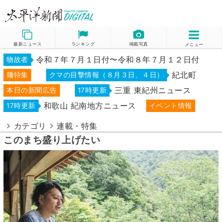
最新ニュース
ランキング
掲載写真
メニュー
令和７年７月１日付〜令和８年７月１２日付
物故者
紀北町
麺特集
クマの目撃情報（８月３日、４日）
三重 東紀州ニュース
本日の新聞広告
17時更新
和歌山 紀南地方ニュース
17時更新
イベント情報
カテゴリ
連載・特集
このまち盛り上げたい