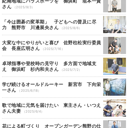
紀南地域にパラスポーツを 御浜町 垣本一貴
さん
（2025/9/3）
「今は囲碁の変革期」 子どもへの普及に尽
力 熊野市 川邊展央さん
（2025/8/6）
大変な中にやりがいと喜び 佐野柱松実行委員
会 長座広明さん
（2025/7/16）
卓球指導や登校時の見守り 多方面で地域支
え 御浜町 杉内和夫さん
（2025/7/2）
学び続けるオールドルーキー 新宮市 下向栄
一さん
（2025/6/18）
歌で地域に元気を届けたい 東主さん・いつえ
さん夫妻
（2025/6/4）
花による町づくり オープンガーデン熊野の仕