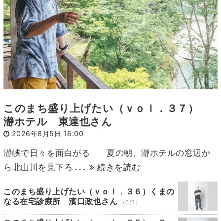
このまち盛り上げたい（ｖｏｌ．３７）
瀞ホテル 東達也さん
2026年8月5日 16:00
瀞峡で日々を面白がる 夏の朝、瀞ホテルの窓辺か
...
ら北山川を見下ろ
続きを読む
このまち盛り上げたい（ｖｏｌ．３６）くまの
なる在宅診療所 濱口政也さん
（6/3）