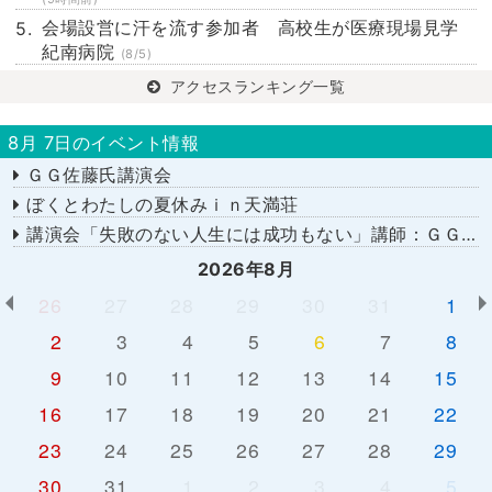
会場設営に汗を流す参加者 高校生が医療現場見学
紀南病院
(8/5)
アクセスランキング一覧
8月 7日のイベント情報
ＧＧ佐藤氏講演会
ぼくとわたしの夏休みｉｎ天満荘
講演会「失敗のない人生には成功もない」講師：ＧＧ佐藤さん
2026年8月
26
27
28
29
30
31
1
2
3
4
5
6
7
8
9
10
11
12
13
14
15
16
17
18
19
20
21
22
23
24
25
26
27
28
29
30
31
1
2
3
4
5