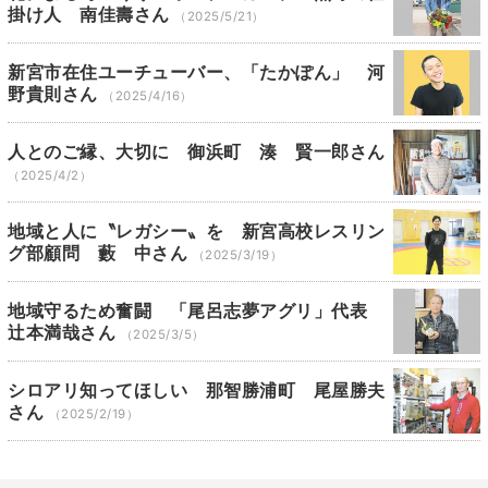
掛け人 南佳壽さん
（2025/5/21）
新宮市在住ユーチューバー、「たかぽん」 河
野貴則さん
（2025/4/16）
人とのご縁、大切に 御浜町 湊 賢一郎さん
（2025/4/2）
地域と人に〝レガシー〟を 新宮高校レスリン
グ部顧問 藪 中さん
（2025/3/19）
地域守るため奮闘 「尾呂志夢アグリ」代表
辻本満哉さん
（2025/3/5）
シロアリ知ってほしい 那智勝浦町 尾屋勝夫
さん
（2025/2/19）