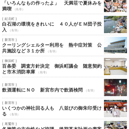
「いろんなもの作ったよ」 天満荘で夏休みを
満喫
（8/8）
[ 紀北町 ]
白石湖の環境をきれいに ４０人がＥＭ団子投
入
（8/8）
[ 新宮市 ]
クーリングシェルター利用を 熱中症対策 公
共施設など３１か所
（8/8）
[ 御浜町 ]
百条委 調査方針決定 御浜町議会 随意契約
と市木消防車庫
（8/8）
[ 新宮市 ]
飲酒運転にＮＯ 新宮市内で飲酒検問
（8/8）
[ 新宮市 ]
いくつかの神社回る人も 八並びの御朱印受け
る
（8/8）
[ 尾鷲市 ]