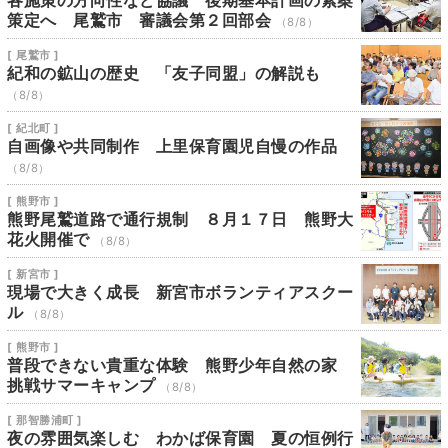
各施策の方向性など協議 後期基本計画の素案
策定へ 尾鷲市 審議会第２回部会
（8/8）
[ 尾鷲市 ]
紀和の鉱山の歴史 「友子同盟」の解説も
（8/8）
[ 紀北町 ]
自画像や共同制作 上里保育園児自慢の作品
（8/8）
[ 熊野市 ]
熊野尾鷲道路で通行規制 ８月１７日 熊野大
花火開催で
（8/8）
[ 新宮市 ]
現場で大きく成長 新宮市ボランティアスクー
ル
（8/8）
[ 熊野市 ]
普段できない貴重な体験 熊野少年自然の家
挑戦サマーキャンプ
（8/8）
[ 那智勝浦町 ]
夜の雰囲気楽しむ わかば保育園 夏の恒例行