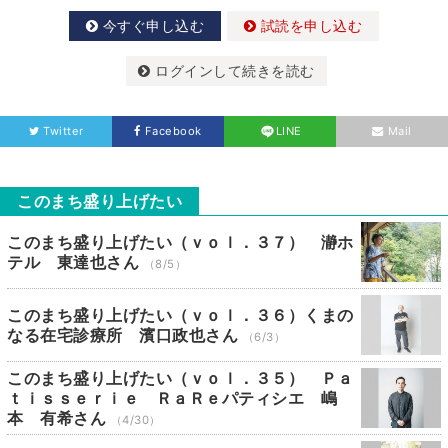
今すぐ申し込む
試読を申し込む
ログインして続きを読む
Twitter
Facebook
LINE
Mail
このまち盛り上げたい
このまち盛り上げたい（ｖｏｌ．３７） 瀞ホ
テル 東達也さん
（8/5）
このまち盛り上げたい（ｖｏｌ．３６）くまの
なる在宅診療所 濱口政也さん
（6/3）
このまち盛り上げたい（ｖｏｌ．３５） Ｐａ
ｔｉｓｓｅｒｉｅ ＲａＲｅパティシエ 嶋
本 有希さん
（4/30）