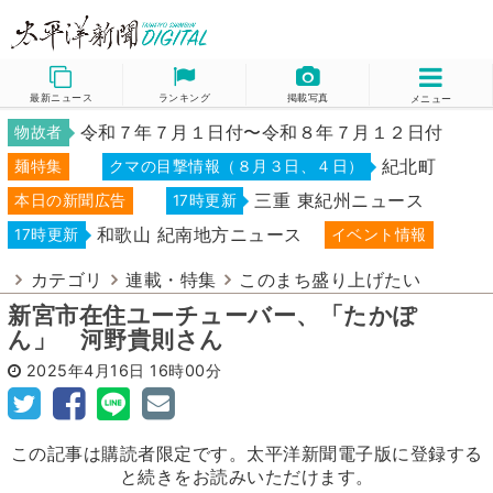
最新ニュース
ランキング
掲載写真
メニュー
令和７年７月１日付〜令和８年７月１２日付
物故者
紀北町
麺特集
クマの目撃情報（８月３日、４日）
三重 東紀州ニュース
本日の新聞広告
17時更新
和歌山 紀南地方ニュース
17時更新
イベント情報
カテゴリ
連載・特集
このまち盛り上げたい
新宮市在住ユーチューバー、「たかぽ
ん」 河野貴則さん
2025年4月16日
16時00分
この記事は購読者限定です。太平洋新聞電子版に登録する
と続きをお読みいただけます。