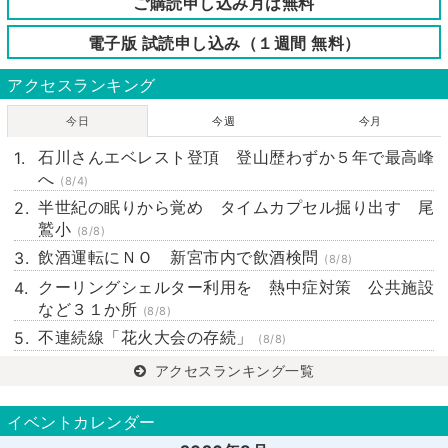
ご購読申し込み月は無料
電子版 試読申し込み（１週間 無料）
アクセスランキング
今日
今週
今月
石川さんエベレスト登頂 登山歴わずか５年で最高峰
へ
(8/4)
半世紀の眠りから覚め タイムカプセル掘り出す 尾
鷲小
(8/8)
飲酒運転にＮＯ 新宮市内で飲酒検問
(8/8)
クーリングシェルター利用を 熱中症対策 公共施設
など３１か所
(8/8)
不連続線「花火大会の存続」
(8/8)
アクセスランキング一覧
イベントカレンダー