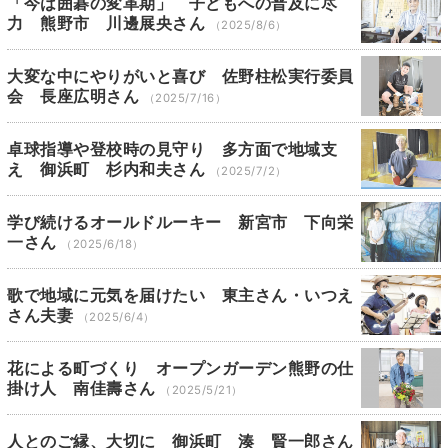
「今は囲碁の変革期」 子どもへの普及に尽
力 熊野市 川邊展央さん
（2025/8/6）
大変な中にやりがいと喜び 佐野柱松実行委員
会 長座広明さん
（2025/7/16）
卓球指導や登校時の見守り 多方面で地域支
え 御浜町 杉内和夫さん
（2025/7/2）
学び続けるオールドルーキー 新宮市 下向栄
一さん
（2025/6/18）
歌で地域に元気を届けたい 東主さん・いつえ
さん夫妻
（2025/6/4）
花による町づくり オープンガーデン熊野の仕
掛け人 南佳壽さん
（2025/5/21）
人とのご縁、大切に 御浜町 湊 賢一郎さん