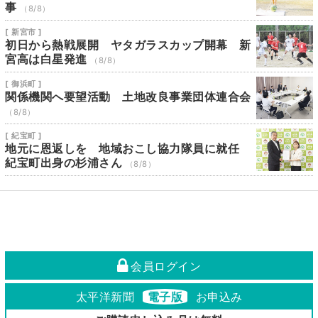
事
（8/8）
[ 新宮市 ]
初日から熱戦展開 ヤタガラスカップ開幕 新
宮高は白星発進
（8/8）
[ 御浜町 ]
関係機関へ要望活動 土地改良事業団体連合会
（8/8）
[ 紀宝町 ]
地元に恩返しを 地域おこし協力隊員に就任
紀宝町出身の杉浦さん
（8/8）
会員ログイン
太平洋新聞
電子版
お申込み