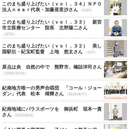
このまち盛り上げたい（ｖｏｌ．３４）ＮＰＯ
法人ｎｅａｒ代表・加藤亜里沙さん
（3/25）
このまち盛り上げたい（ｖｏｌ．３３） 新宮
市立医療センター 院長 北野陽二さん
（2/25）
このまち盛り上げたい（ｖｏｌ．３２） 美し
国駅伝・紀宝町監督 上地 悠太さん
（1/21）
原点は炎 自然の中で 熊野市、橋詰洋司さん
（2025/10/15）
紀南地方唯一の男声合唱団 「コール・ジョー
ダン」代表 松本 靖輝さん
（2025/9/17）
紀南地域にパラスポーツを 御浜町 垣本一貴
さん
（2025/9/3）