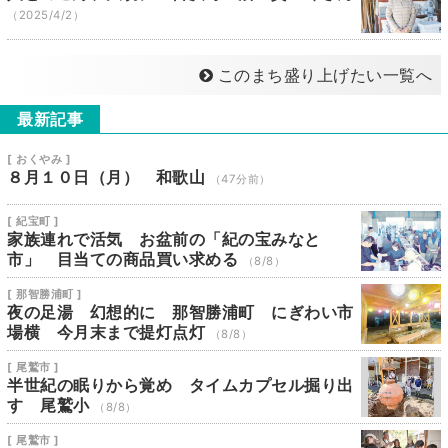
（2025/4/2）
このまち盛り上げたい一覧へ
最新記事
[ おくやみ ]
８月１０日（月） 和歌山
（47分前）
[ 紀宝町 ]
家族連れで活気 お盆前の「紀の宝みなと
市」 目当ての商品買い求める
（8/8）
[ 那智勝浦町 ]
夜の足湯 幻想的に 那智勝浦町 にぎわい市
場横 今月末まで提灯点灯
（8/8）
[ 尾鷲市 ]
半世紀の眠りから覚め タイムカプセル掘り出
す 尾鷲小
（8/8）
[ 尾鷲市 ]