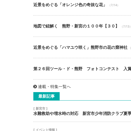
近景をめぐる「オレンジ色の奇抜な花」
（7/14）
地図で紐解く 熊野・新宮の１００年【３０】
（7/13
近景をめぐる「ハマユウ咲く」熊野市の花の窟神社
（
第２６回ツール・ド・熊野 フォトコンテスト 入
連載・特集一覧へ
最新記事
[ 新宮市 ]
水難救助や増水時の対応 新宮市少年消防クラブ夏
[ イベント情報 ]