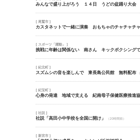
みんなで盛り上がろう １４日 うどの盆踊り大会
[ 尾鷲市 ]
カスタネットで一緒に演奏 おもちゃのチャチャチ
[ スポーツ「躍動」 ]
挑戦に年齢は関係ない 南さん キックボクシング
[ 紀北町 ]
スズムシの音を楽しんで 東長島公民館 無料配布
（
[ 紀宝町 ]
心身の発達 地域で支える 紀南母子保健医療推進
[ 社説 ]
社説「高田小中学校を全国に開け」
（20時間前）
[ 新宮市 ]