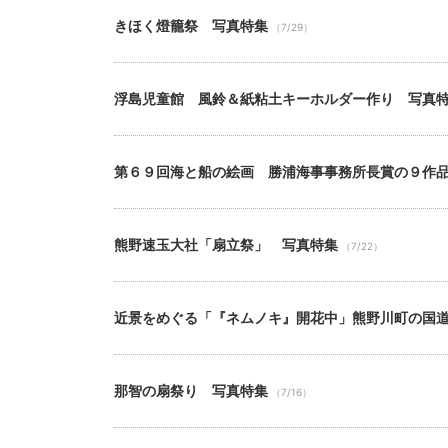
きほく燈籠祭 写真特集
（7/29）
浮島児童館 風鈴＆紙粘土キーホルダー作り 写真
第６９回海と船の絵画 勝浦海事事務所長賞の９作
熊野速玉大社「扇立祭」 写真特集
（7/22）
近景をめぐる「『ネムノキ』開花中」熊野川町の国
那智の扇祭り 写真特集
（7/16）