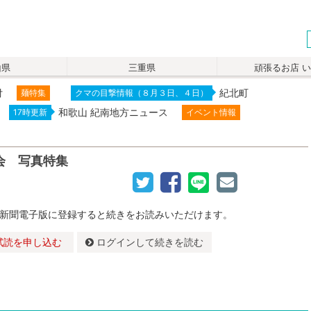
山県
三重県
頑張るお店 
付
紀北町
麺特集
クマの目撃情報（８月３日、４日）
和歌山 紀南地方ニュース
17時更新
イベント情報
会 写真特集
新聞電子版に登録すると続きをお読みいただけます。
試読を申し込む
ログインして続きを読む