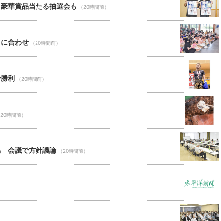
 豪華賞品当たる抽選会も
（20時間前）
ャに合わせ
（20時間前）
で勝利
（20時間前）
20時間前）
協 会議で方針議論
（20時間前）