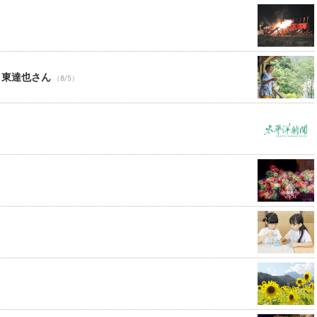
 東達也さん
（8/5）