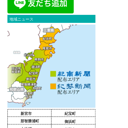
地域ニュース
新宮市
紀宝町
那智勝浦町
御浜町