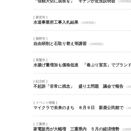
「信頼大切に成長を」 キナンが近況説明会
（20時間
[ 新宮市 ]
水道事業所工事入札結果
（20時間前）
[ 熊野市 ]
自由研削と石取り替え等講習
（20時間前）
[ 尾鷲市 ]
水揚げ量増加も価格低迷 「春ぶり宣言」でブラン
[ 紀北町 ]
不起訴「非常に残念」 盛り土問題 議会で報告
（2
[ イベント情報 ]
マイクラで未来のまち ８月９日 新鹿公民館で
（2
[ 三重県 ]
家電販売が大幅増 三重県内 ５月の経済情勢
（20時