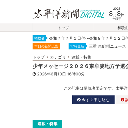
2026
8
8
月
日
土曜日
トップ
和歌
令和７年７月１日付〜令和８年７月１２日
物故者
三重 東紀州ニュース
本日の新聞広告
17時更新
トップ
カテゴリ
連載・特集
少年メッセージ２０２６東牟婁地方予選
2026年6月10日
16時00分
この記事は購読者限定です。太平洋
今すぐ申し込む
連載・特集