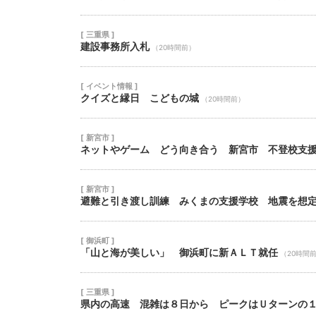
[ 三重県 ]
建設事務所入札
（20時間前）
[ イベント情報 ]
クイズと縁日 こどもの城
（20時間前）
[ 新宮市 ]
ネットやゲーム どう向き合う 新宮市 不登校支
[ 新宮市 ]
避難と引き渡し訓練 みくまの支援学校 地震を想
[ 御浜町 ]
「山と海が美しい」 御浜町に新ＡＬＴ就任
（20時間
[ 三重県 ]
県内の高速 混雑は８日から ピークはＵターンの