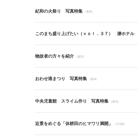
紀和の火祭り 写真特集
（8/6）
このまち盛り上げたい（ｖｏｌ．３７） 瀞ホテル
物故者の方々を紹介
（8/5）
おわせ港まつり 写真特集
（8/4）
中央児童館 スライム作り 写真特集
（8/3）
近景をめぐる「休耕田のヒマワリ満開」
（7/29）