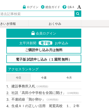
ログイン
総合ガイド
Ｑ&Ａ
いきいき情報
おくやみ
会員ログイン
太平洋新聞
電子版
お申込み
ご購読申し込み月は無料
電子版 試読申し込み（１週間 無料）
アクセスランキング
今日
今週
今月
建設事務所入札
(20時間前)
社説「高田小中学校を全国に開け」
(20時間前)
不連続線「鶏か卵か」
(20時間前)
生成ＡＩの正しい活用 尾鷲高校 １、２年