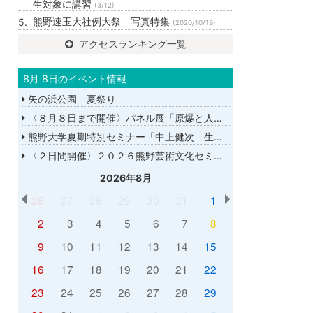
生対象に講習
(3/12)
熊野速玉大社例大祭 写真特集
(2020/10/19)
アクセスランキング一覧
8月 8日のイベント情報
矢の浜公園 夏祭り
〈８月８日まで開催〉パネル展「原爆と人間展」
熊野大学夏期特別セミナー「中上健次 生誕８０年－時代へのまなざし－」
〈２日間開催〉２０２６熊野芸術文化セミナー
2026年8月
26
27
28
29
30
31
1
2
3
4
5
6
7
8
9
10
11
12
13
14
15
16
17
18
19
20
21
22
23
24
25
26
27
28
29