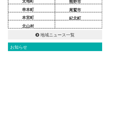
太地町
熊野市
串本町
尾鷲市
本宮町
紀北町
北山村
地域ニュース一覧
お知らせ