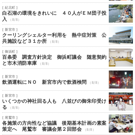
[ 紀北町 ]
白石湖の環境をきれいに ４０人がＥＭ団子投
入
（8/8）
[ 新宮市 ]
クーリングシェルター利用を 熱中症対策 公
共施設など３１か所
（8/8）
[ 御浜町 ]
百条委 調査方針決定 御浜町議会 随意契約
と市木消防車庫
（8/8）
[ 新宮市 ]
飲酒運転にＮＯ 新宮市内で飲酒検問
（8/8）
[ 新宮市 ]
いくつかの神社回る人も 八並びの御朱印受け
る
（8/8）
[ 尾鷲市 ]
各施策の方向性など協議 後期基本計画の素案
策定へ 尾鷲市 審議会第２回部会
（8/8）