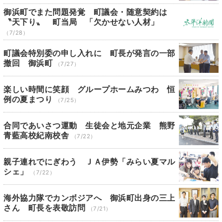
御浜町でまた問題発覚 町議会・随意契約は
〝天下り〟 町当局 「欠かせない人材」
（7/28）
町議会特別委の申し入れに 町長が発言の一部
撤回 御浜町
（7/27）
楽しい時間に笑顔 グループホームみつわ 恒
例の夏まつり
（7/25）
合同であいさつ運動 生徒会と地元企業 熊野
青藍高校紀南校舎
（7/22）
親子連れでにぎわう ＪＡ伊勢「みらい夏マル
シェ」
（7/22）
海外協力隊でカンボジアへ 御浜町出身の三上
さん 町長を表敬訪問
（7/21）