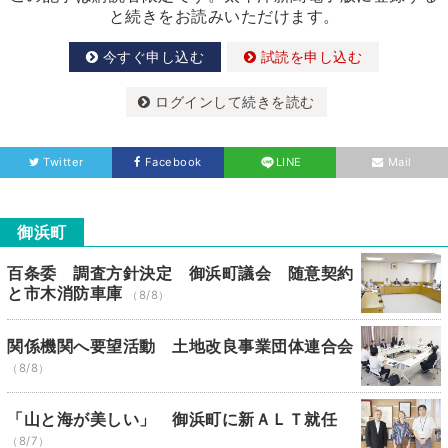
と続きをお読みいただけます。
今すぐ申し込む
試読を申し込む
ログインして続きを読む
Twitter
Facebook
LINE
Mail
御浜町
百条委 調査方針決定 御浜町議会 随意契約
と市木消防車庫
（8/8）
関係機関へ要望活動 土地改良事業団体連合会
（8/8）
「山と海が美しい」 御浜町に新ＡＬＴ就任
（8/7）