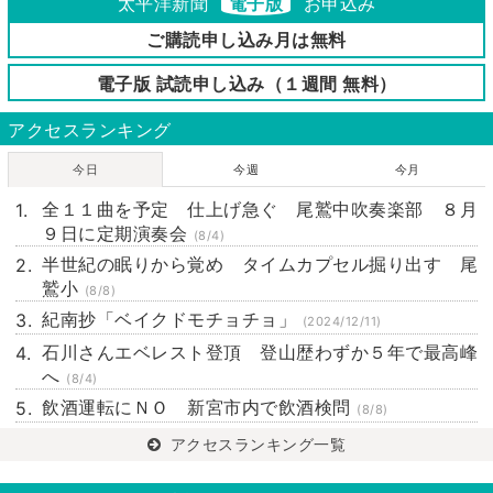
太平洋新聞
電子版
お申込み
ご購読申し込み月は無料
電子版 試読申し込み（１週間 無料）
アクセスランキング
今日
今週
今月
全１１曲を予定 仕上げ急ぐ 尾鷲中吹奏楽部 ８月
９日に定期演奏会
(8/4)
半世紀の眠りから覚め タイムカプセル掘り出す 尾
鷲小
(8/8)
紀南抄「ベイクドモチョチョ」
(2024/12/11)
石川さんエベレスト登頂 登山歴わずか５年で最高峰
へ
(8/4)
飲酒運転にＮＯ 新宮市内で飲酒検問
(8/8)
アクセスランキング一覧