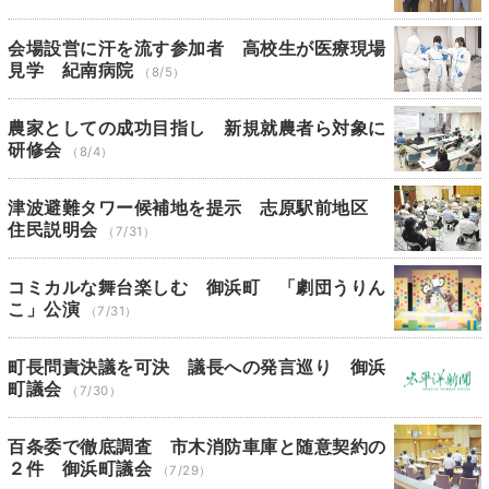
会場設営に汗を流す参加者 高校生が医療現場
見学 紀南病院
（8/5）
農家としての成功目指し 新規就農者ら対象に
研修会
（8/4）
津波避難タワー候補地を提示 志原駅前地区
住民説明会
（7/31）
コミカルな舞台楽しむ 御浜町 「劇団うりん
こ」公演
（7/31）
町長問責決議を可決 議長への発言巡り 御浜
町議会
（7/30）
百条委で徹底調査 市木消防車庫と随意契約の
２件 御浜町議会
（7/29）