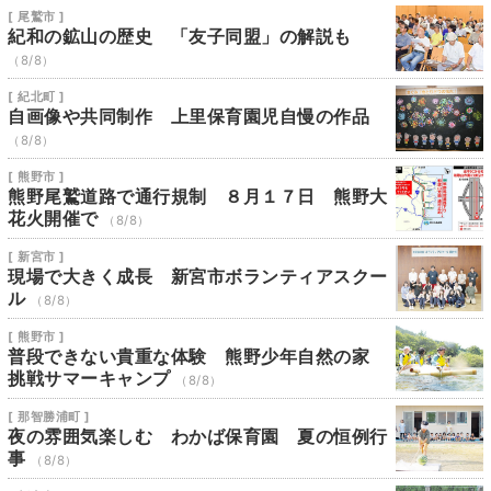
[ 尾鷲市 ]
紀和の鉱山の歴史 「友子同盟」の解説も
（8/8）
[ 紀北町 ]
自画像や共同制作 上里保育園児自慢の作品
（8/8）
[ 熊野市 ]
熊野尾鷲道路で通行規制 ８月１７日 熊野大
花火開催で
（8/8）
[ 新宮市 ]
現場で大きく成長 新宮市ボランティアスクー
ル
（8/8）
[ 熊野市 ]
普段できない貴重な体験 熊野少年自然の家
挑戦サマーキャンプ
（8/8）
[ 那智勝浦町 ]
夜の雰囲気楽しむ わかば保育園 夏の恒例行
事
（8/8）