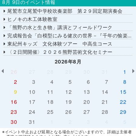
8月 9日のイベント情報
尾鷲市立尾鷲中学校吹奏楽部 第２９回定期演奏会
ヒノキの木工体験教室
「熊野の水と生き物」講演とフィールドワーク
完成報告会「白模型にみる健次の世界－『千年の愉楽』『奇蹟』より－」
東紀州キッズ 文化体験ツアー 中高生コース
〈２日間開催〉２０２６熊野芸術文化セミナー
2026年8月
26
27
28
29
30
31
1
2
3
4
5
6
7
8
9
10
11
12
13
14
15
16
17
18
19
20
21
22
23
24
25
26
27
28
29
30
31
1
2
3
4
5
※イベント中止および延期となる場合がございますので、詳細は主催者