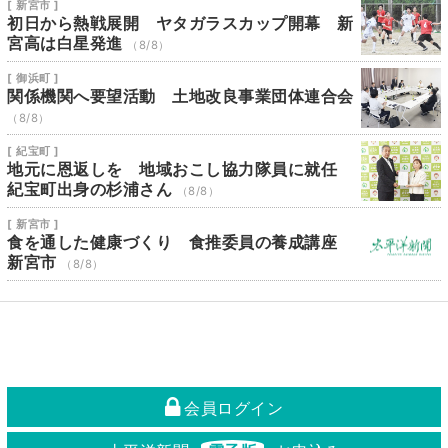
[ 新宮市 ]
初日から熱戦展開 ヤタガラスカップ開幕 新
宮高は白星発進
（8/8）
[ 御浜町 ]
関係機関へ要望活動 土地改良事業団体連合会
（8/8）
[ 紀宝町 ]
地元に恩返しを 地域おこし協力隊員に就任
紀宝町出身の杉浦さん
（8/8）
[ 新宮市 ]
食を通した健康づくり 食推委員の養成講座
新宮市
（8/8）
会員ログイン