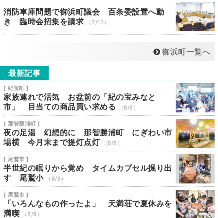
消防車庫問題で御浜町議会 百条委設置へ動
き 臨時会招集を請求
（7/16）
御浜町一覧へ
最新記事
[ 紀宝町 ]
家族連れで活気 お盆前の「紀の宝みなと
市」 目当ての商品買い求める
（8/8）
[ 那智勝浦町 ]
夜の足湯 幻想的に 那智勝浦町 にぎわい市
場横 今月末まで提灯点灯
（8/8）
[ 尾鷲市 ]
半世紀の眠りから覚め タイムカプセル掘り出
す 尾鷲小
（8/8）
[ 尾鷲市 ]
「いろんなもの作ったよ」 天満荘で夏休みを
満喫
（8/8）