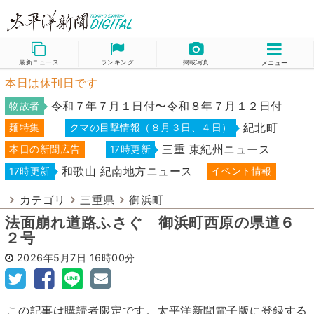
最新ニュース
ランキング
掲載写真
メニュー
本日は休刊日です
令和７年７月１日付〜令和８年７月１２日付
物故者
紀北町
麺特集
クマの目撃情報（８月３日、４日）
三重 東紀州ニュース
本日の新聞広告
17時更新
和歌山 紀南地方ニュース
17時更新
イベント情報
カテゴリ
三重県
御浜町
法面崩れ道路ふさぐ 御浜町西原の県道６
２号
2026年5月7日
16時00分
この記事は購読者限定です。太平洋新聞電子版に登録する