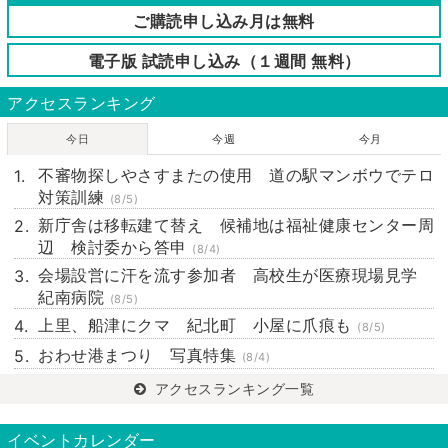
ご購読申し込み月は無料
電子版 試読申し込み（１週間 無料）
アクセスランキング
今日
今週
今月
不審物探しやさすまたの使用 道の駅マンボウでテロ
対策訓練
(8/5)
新庁舎は移転建て替え 候補地は福祉健康センター周
辺 検討委から答申
(8/4)
会場設営に汗を流す参加者 高校生が医療現場見学
紀南病院
(8/5)
上里、船津にクマ 紀北町 小屋に爪痕も
(8/5)
おわせ港まつり 写真特集
(8/4)
アクセスランキング一覧
イベントカレンダー