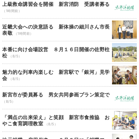
上級救命講習会を開催 新宮消防 受講者募る
（1時間前）
近畿大会への決意語る 新体操の細川さん市長
表敬
（1時間前）
本番に向け会場設営 ８月１６日開催の佐野柱
松
（8/5）
魅力的な列車内楽しむ 新宮駅で「銀河」見学
会
（8/5）
新宮市が委員募る 男女共同参画プラン策定で
（8/5）
「満点の出来栄え」と笑顔 新宮市食推協 お
やこ食育調理教室
（8/5）