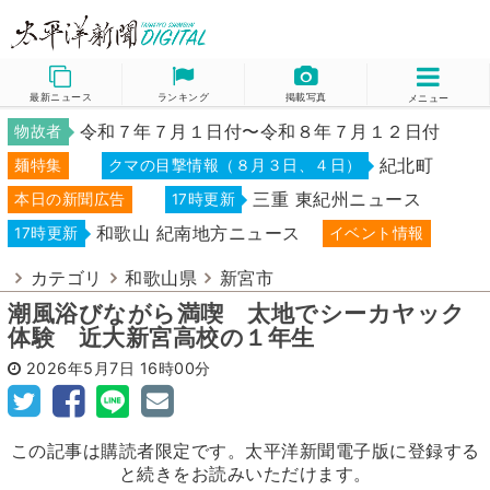
最新ニュース
ランキング
掲載写真
メニュー
令和７年７月１日付〜令和８年７月１２日付
物故者
紀北町
麺特集
クマの目撃情報（８月３日、４日）
三重 東紀州ニュース
本日の新聞広告
17時更新
和歌山 紀南地方ニュース
17時更新
イベント情報
カテゴリ
和歌山県
新宮市
潮風浴びながら満喫 太地でシーカヤック
体験 近大新宮高校の１年生
2026年5月7日
16時00分
この記事は購読者限定です。太平洋新聞電子版に登録する
と続きをお読みいただけます。