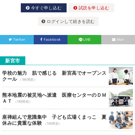
今すぐ申し込む
試読を申し込む
ログインして続きを読む
Twitter
Facebook
LINE
Mail
新宮市
学校の魅力 肌で感じる 新宮高でオープンス
クール
（1時間前）
熊本地震の被災地へ派遣 医療センターのＤＭ
ＡＴ
（1時間前）
座禅組んで意識集中 子ども広場くまっこ 夏
休みに貴重な体験
（1時間前）