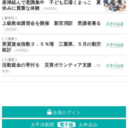
座禅組んで意識集中 子ども広場くまっこ 夏
休みに貴重な体験
（1時間前）
[ 新宮市 ]
上級救命講習会を開催 新宮消防 受講者募る
（1時間前）
[ 三重県 ]
実質賃金指数３．５％増 三重県、５月の勤労
統計
（1時間前）
[ 三重県 ]
活動資金の寄付を 災害ボランティア支援
（1時
間前）
会員ログイン
太平洋新聞
電子版
お申込み