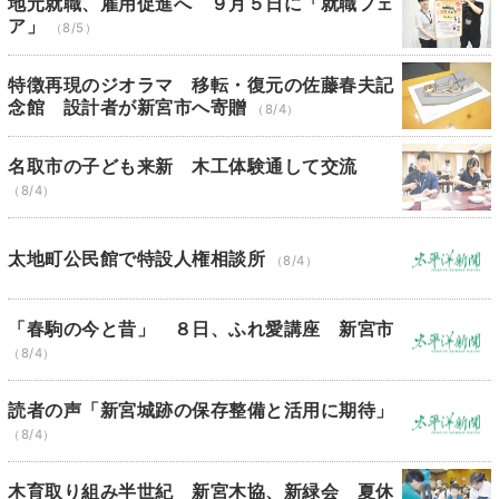
地元就職、雇用促進へ ９月５日に「就職フェ
ア」
（8/5）
特徴再現のジオラマ 移転・復元の佐藤春夫記
念館 設計者が新宮市へ寄贈
（8/4）
名取市の子ども来新 木工体験通して交流
（8/4）
太地町公民館で特設人権相談所
（8/4）
「春駒の今と昔」 ８日、ふれ愛講座 新宮市
（8/4）
読者の声「新宮城跡の保存整備と活用に期待」
（8/4）
木育取り組み半世紀 新宮木協、新緑会 夏休