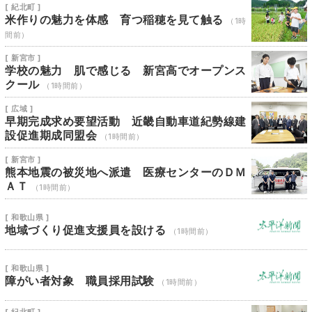
[ 紀北町 ]
米作りの魅力を体感 育つ稲穂を見て触る
（1時
間前）
[ 新宮市 ]
学校の魅力 肌で感じる 新宮高でオープンス
クール
（1時間前）
[ 広域 ]
早期完成求め要望活動 近畿自動車道紀勢線建
設促進期成同盟会
（1時間前）
[ 新宮市 ]
熊本地震の被災地へ派遣 医療センターのＤＭ
ＡＴ
（1時間前）
[ 和歌山県 ]
地域づくり促進支援員を設ける
（1時間前）
[ 和歌山県 ]
障がい者対象 職員採用試験
（1時間前）