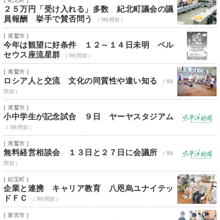
[ 紀北町 ]
２５万円「受け入れる」多数 紀北町議会の議
員報酬 挙手で賛否問う
（1時間前）
[ 尾鷲市 ]
今年は観望に好条件 １２～１４日未明 ペル
セウス座流星群
（1時間前）
[ 尾鷲市 ]
ロシア人と交流 文化の同質性や違い知る
（1時
間前）
[ 尾鷲市 ]
小中学生が記念試合 ９日 ヤーヤスタジアム
（1時間前）
[ 尾鷲市 ]
無料経営相談会 １３日と２７日に会議所
（1時
間前）
[ 紀宝町 ]
企業と連携 キャリア教育 八咫烏ユナイテッ
ドＦＣ
（1時間前）
[ 新宮市 ]