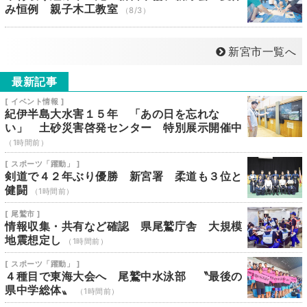
み恒例 親子木工教室
（8/3）
新宮市一覧へ
最新記事
[ イベント情報 ]
紀伊半島大水害１５年 「あの日を忘れな
い」 土砂災害啓発センター 特別展示開催中
（1時間前）
[ スポーツ「躍動」 ]
剣道で４２年ぶり優勝 新宮署 柔道も３位と
健闘
（1時間前）
[ 尾鷲市 ]
情報収集・共有など確認 県尾鷲庁舎 大規模
地震想定し
（1時間前）
[ スポーツ「躍動」 ]
４種目で東海大会へ 尾鷲中水泳部 〝最後の
県中学総体〟
（1時間前）