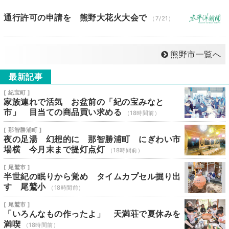
通行許可の申請を 熊野大花火大会で
（7/21）
熊野市一覧へ
最新記事
[ 紀宝町 ]
家族連れで活気 お盆前の「紀の宝みなと
市」 目当ての商品買い求める
（18時間前）
[ 那智勝浦町 ]
夜の足湯 幻想的に 那智勝浦町 にぎわい市
場横 今月末まで提灯点灯
（18時間前）
[ 尾鷲市 ]
半世紀の眠りから覚め タイムカプセル掘り出
す 尾鷲小
（18時間前）
[ 尾鷲市 ]
「いろんなもの作ったよ」 天満荘で夏休みを
満喫
（18時間前）