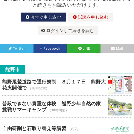
と続きをお読みいただけます。
今すぐ申し込む
試読を申し込む
ログインして続きを読む
Twitter
Facebook
LINE
Mail
熊野市
熊野尾鷲道路で通行規制 ８月１７日 熊野大
花火開催で
（18時間前）
普段できない貴重な体験 熊野少年自然の家
挑戦サマーキャンプ
（18時間前）
自由研削と石取り替え等講習
（8/7）