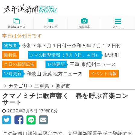
最新ニュース
ランキング
掲載写真
メニュー
本日は休刊日です
令和７年７月１日付〜令和８年７月１２日付
物故者
紀北町
麺特集
クマの目撃情報（８月３日、４日）
三重 東紀州ニュース
本日の新聞広告
17時更新
和歌山 紀南地方ニュース
17時更新
イベント情報
カテゴリ
三重県
熊野市
クマノミチに歌声響く 春を呼ぶ音楽コン
サート
2020年2月5日
17時00分
この記事は購読者限定です。太平洋新聞電子版に登録する