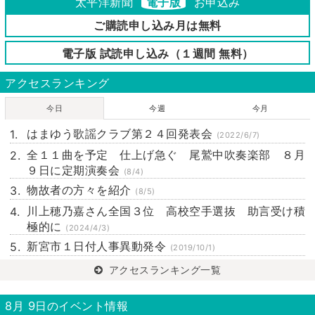
太平洋新聞
電子版
お申込み
ご購読申し込み月は無料
電子版 試読申し込み（１週間 無料）
アクセスランキング
今日
今週
今月
はまゆう歌謡クラブ第２４回発表会
(2022/6/7)
全１１曲を予定 仕上げ急ぐ 尾鷲中吹奏楽部 ８月
９日に定期演奏会
(8/4)
物故者の方々を紹介
(8/5)
川上穂乃嘉さん全国３位 高校空手選抜 助言受け積
極的に
(2024/4/3)
新宮市１日付人事異動発令
(2019/10/1)
アクセスランキング一覧
8月 9日のイベント情報