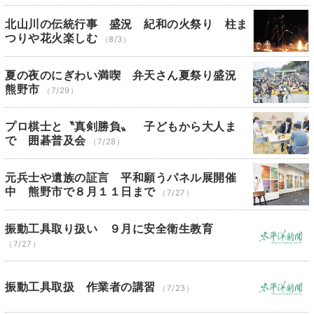
北山川の伝統行事 盛況 紀和の火祭り 柱ま
つりや花火楽しむ
（8/3）
夏の夜のにぎわい満喫 弁天さん夏祭り盛況
熊野市
（7/29）
プロ棋士と〝真剣勝負〟 子どもから大人ま
で 囲碁普及会
（7/28）
元兵士や遺族の証言 平和願うパネル展開催
中 熊野市で８月１１日まで
（7/27）
振動工具取り扱い ９月に安全衛生教育
（7/27）
振動工具取扱 作業者の講習
（7/23）