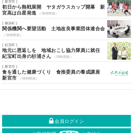
[ 新宮市 ]
初日から熱戦展開 ヤタガラスカップ開幕 新
宮高は白星発進
（18時間前）
[ 御浜町 ]
関係機関へ要望活動 土地改良事業団体連合会
（18時間前）
[ 紀宝町 ]
地元に恩返しを 地域おこし協力隊員に就任
紀宝町出身の杉浦さん
（18時間前）
[ 新宮市 ]
食を通した健康づくり 食推委員の養成講座
新宮市
（18時間前）
会員ログイン