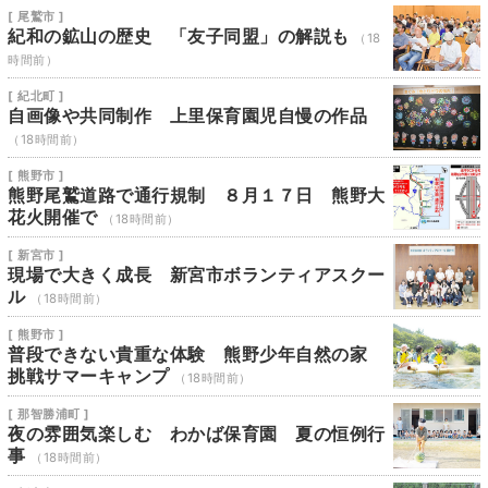
[ 尾鷲市 ]
紀和の鉱山の歴史 「友子同盟」の解説も
（18
時間前）
[ 紀北町 ]
自画像や共同制作 上里保育園児自慢の作品
（18時間前）
[ 熊野市 ]
熊野尾鷲道路で通行規制 ８月１７日 熊野大
花火開催で
（18時間前）
[ 新宮市 ]
現場で大きく成長 新宮市ボランティアスクー
ル
（18時間前）
[ 熊野市 ]
普段できない貴重な体験 熊野少年自然の家
挑戦サマーキャンプ
（18時間前）
[ 那智勝浦町 ]
夜の雰囲気楽しむ わかば保育園 夏の恒例行
事
（18時間前）