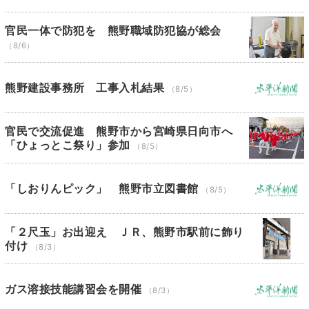
官民一体で防犯を 熊野職域防犯協が総会
（8/6）
熊野建設事務所 工事入札結果
（8/5）
官民で交流促進 熊野市から宮崎県日向市へ
「ひょっとこ祭り」参加
（8/5）
「しおりんピック」 熊野市立図書館
（8/5）
「２尺玉」お出迎え ＪＲ、熊野市駅前に飾り
付け
（8/3）
ガス溶接技能講習会を開催
（8/3）