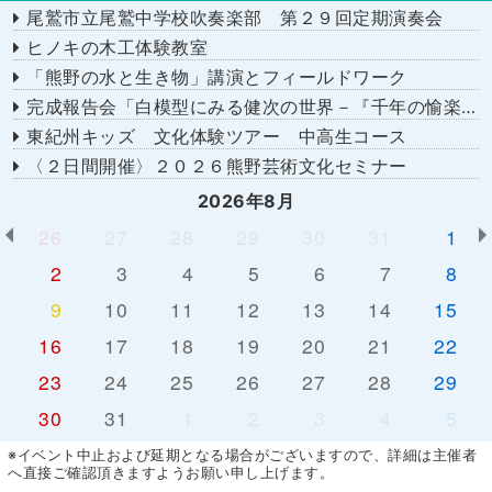
尾鷲市立尾鷲中学校吹奏楽部 第２９回定期演奏会
ヒノキの木工体験教室
「熊野の水と生き物」講演とフィールドワーク
完成報告会「白模型にみる健次の世界－『千年の愉楽』『奇蹟』より－」
東紀州キッズ 文化体験ツアー 中高生コース
〈２日間開催〉２０２６熊野芸術文化セミナー
2026年8月
26
27
28
29
30
31
1
2
3
4
5
6
7
8
9
10
11
12
13
14
15
16
17
18
19
20
21
22
23
24
25
26
27
28
29
30
31
1
2
3
4
5
※イベント中止および延期となる場合がございますので、詳細は主催者
へ直接ご確認頂きますようお願い申し上げます。