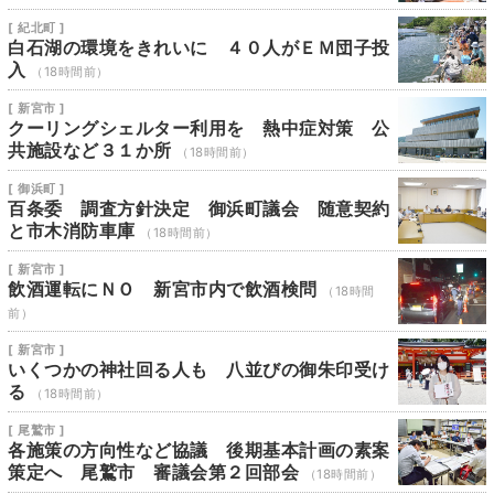
[ 紀北町 ]
白石湖の環境をきれいに ４０人がＥＭ団子投
入
（18時間前）
[ 新宮市 ]
クーリングシェルター利用を 熱中症対策 公
共施設など３１か所
（18時間前）
[ 御浜町 ]
百条委 調査方針決定 御浜町議会 随意契約
と市木消防車庫
（18時間前）
[ 新宮市 ]
飲酒運転にＮＯ 新宮市内で飲酒検問
（18時間
前）
[ 新宮市 ]
いくつかの神社回る人も 八並びの御朱印受け
る
（18時間前）
[ 尾鷲市 ]
各施策の方向性など協議 後期基本計画の素案
策定へ 尾鷲市 審議会第２回部会
（18時間前）