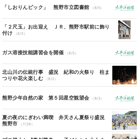
「しおりんピック」 熊野市立図書館
（8/5）
「２尺玉」お出迎え ＪＲ、熊野市駅前に飾り
付け
（8/3）
ガス溶接技能講習会を開催
（8/3）
北山川の伝統行事 盛況 紀和の火祭り 柱ま
つりや花火楽しむ
（8/3）
熊野少年自然の家 第５回星空観望会
（8/3）
夏の夜のにぎわい満喫 弁天さん夏祭り盛況
熊野市
（7/29）