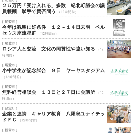
[ 紀北町 ]
２５万円「受け入れる」多数 紀北町議会の議
員報酬 挙手で賛否問う
（12時間前）
[ 尾鷲市 ]
今年は観望に好条件 １２～１４日未明 ペル
セウス座流星群
（12時間前）
[ 尾鷲市 ]
ロシア人と交流 文化の同質性や違い知る
（12
時間前）
[ 尾鷲市 ]
小中学生が記念試合 ９日 ヤーヤスタジアム
（12時間前）
[ 尾鷲市 ]
無料経営相談会 １３日と２７日に会議所
（12
時間前）
[ 紀宝町 ]
企業と連携 キャリア教育 八咫烏ユナイテッ
ドＦＣ
（12時間前）
[ 新宮市 ]