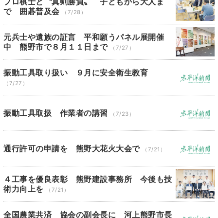
プロ棋士と〝真剣勝負〟 子どもから大人ま
で 囲碁普及会
（7/28）
元兵士や遺族の証言 平和願うパネル展開催
中 熊野市で８月１１日まで
（7/27）
振動工具取り扱い ９月に安全衛生教育
（7/27）
振動工具取扱 作業者の講習
（7/23）
通行許可の申請を 熊野大花火大会で
（7/21）
４工事を優良表彰 熊野建設事務所 今後も技
術力向上を
（7/21）
全国農業共済 協会の副会長に 河上熊野市長