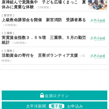
座禅組んで意識集中 子ども広場くまっこ 夏
休みに貴重な体験
（12時間前）
[ 新宮市 ]
上級救命講習会を開催 新宮消防 受講者募る
（12時間前）
[ 三重県 ]
実質賃金指数３．５％増 三重県、５月の勤労
統計
（12時間前）
[ 三重県 ]
活動資金の寄付を 災害ボランティア支援
（12
時間前）
会員ログイン
太平洋新聞
電子版
お申込み