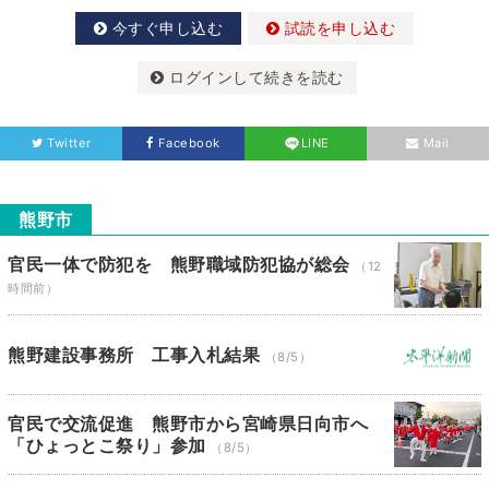
今すぐ申し込む
試読を申し込む
ログインして続きを読む
Twitter
Facebook
LINE
Mail
熊野市
官民一体で防犯を 熊野職域防犯協が総会
（12
時間前）
熊野建設事務所 工事入札結果
（8/5）
官民で交流促進 熊野市から宮崎県日向市へ
「ひょっとこ祭り」参加
（8/5）