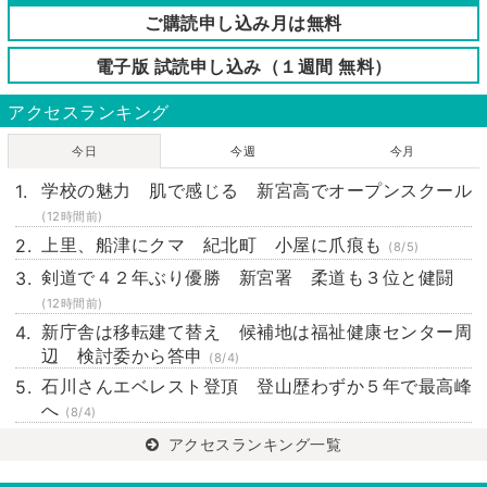
ご購読申し込み月は無料
電子版 試読申し込み（１週間 無料）
アクセスランキング
今日
今週
今月
学校の魅力 肌で感じる 新宮高でオープンスクール
(12時間前)
上里、船津にクマ 紀北町 小屋に爪痕も
(8/5)
剣道で４２年ぶり優勝 新宮署 柔道も３位と健闘
(12時間前)
新庁舎は移転建て替え 候補地は福祉健康センター周
辺 検討委から答申
(8/4)
石川さんエベレスト登頂 登山歴わずか５年で最高峰
へ
(8/4)
アクセスランキング一覧