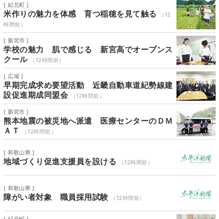
[ 紀北町 ]
米作りの魅力を体感 育つ稲穂を見て触る
（12
時間前）
[ 新宮市 ]
学校の魅力 肌で感じる 新宮高でオープンス
クール
（12時間前）
[ 広域 ]
早期完成求め要望活動 近畿自動車道紀勢線建
設促進期成同盟会
（12時間前）
[ 新宮市 ]
熊本地震の被災地へ派遣 医療センターのＤＭ
ＡＴ
（12時間前）
[ 和歌山県 ]
地域づくり促進支援員を設ける
（12時間前）
[ 和歌山県 ]
障がい者対象 職員採用試験
（12時間前）