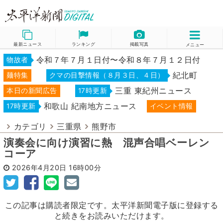
最新ニュース
ランキング
掲載写真
メニュー
令和７年７月１日付〜令和８年７月１２日付
物故者
紀北町
麺特集
クマの目撃情報（８月３日、４日）
三重 東紀州ニュース
本日の新聞広告
17時更新
和歌山 紀南地方ニュース
17時更新
イベント情報
カテゴリ
三重県
熊野市
演奏会に向け演習に熱 混声合唱ベーレン
コーア
2026年4月20日
16時00分
この記事は購読者限定です。太平洋新聞電子版に登録する
と続きをお読みいただけます。