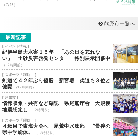
（7/13）
熊野市一覧へ
最新記事
[ イベント情報 ]
紀伊半島大水害１５年 「あの日を忘れな
い」 土砂災害啓発センター 特別展示開催中
（12時間前）
[ スポーツ「躍動」 ]
剣道で４２年ぶり優勝 新宮署 柔道も３位と
健闘
（12時間前）
[ 尾鷲市 ]
情報収集・共有など確認 県尾鷲庁舎 大規模
地震想定し
（12時間前）
[ スポーツ「躍動」 ]
４種目で東海大会へ 尾鷲中水泳部 〝最後の
県中学総体〟
（12時間前）